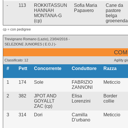
-
113
ROKKITASSUN
Sofia Maria
Cane da
HANNAH
Papavero
pastore
MONTANA-G
belga
(cp)
groenenda
cp = con pedigree
Trevignano Romano (Lazio), 23/04/2016 -
SELEZIONE JUNIORES ( E.O.J )-
COMB
Classificato: 12
Agility 
#
Pett
Concorrente
Conduttore
Razza
1
174
Sole
FABRIZIO
Meticcio
ZANNONI
2
382
JPOT AND
Elisa
Border
GOYALLT
Lorenzini
collie
ZAC (cp)
3
314
Dori
Camilla
Meticcio
D'urbano