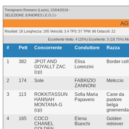
Trevignano Romano (Lazio), 23/04/2016 -
SELEZIONE JUNIORES ( E.O.J )-
AG
Risultati: 16 Lunghezza: 195 Velocità: 3.4 TPS: 57 TPM: 86 Ostacoli: 22
Eccellente Netto: 4 (25%) Eccellente: 3 (18.75%) Mo
#
Pett
Concorrente
Conduttore
Razza
1
382
JPOT AND
Elisa
Border coll
GOYALLT ZAC
Lorenzini
(cp)
2
174
Sole
FABRIZIO
Meticcio
ZANNONI
3
113
ROKKITASSUN
Sofia Maria
Cane da
HANNAH
Papavero
pastore
MONTANA-G
belga
(cp)
groenenda
4
165
COCO
Elena
Golden
CHANEL
Bianchi
retriever
GOLDEN