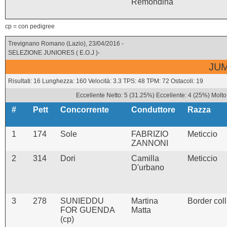
Remondina
cp = con pedigree
Trevignano Romano (Lazio), 23/04/2016 -
SELEZIONE JUNIORES ( E.O.J )-
JUM
Risultati: 16 Lunghezza: 160 Velocità: 3.3 TPS: 48 TPM: 72 Ostacoli: 19
Eccellente Netto: 5 (31.25%) Eccellente: 4 (25%) Molto
#
Pett
Concorrente
Conduttore
Razza
1
174
Sole
FABRIZIO
Meticcio
ZANNONI
2
314
Dori
Camilla
Meticcio
D'urbano
3
278
SUNIEDDU
Martina
Border coll
FOR GUENDA
Matta
(cp)