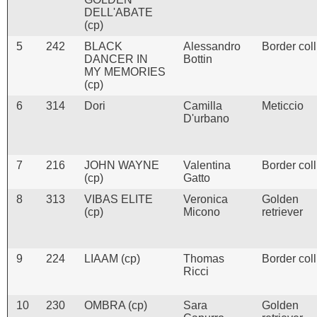
DELL'ABATE
(cp)
5
242
BLACK
Alessandro
Border coll
DANCER IN
Bottin
MY MEMORIES
(cp)
6
314
Dori
Camilla
Meticcio
D'urbano
7
216
JOHN WAYNE
Valentina
Border coll
(cp)
Gatto
8
313
VIBAS ELITE
Veronica
Golden
(cp)
Micono
retriever
9
224
LIAAM (cp)
Thomas
Border coll
Ricci
10
230
OMBRA (cp)
Sara
Golden