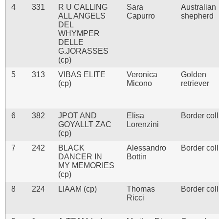
4
331
R U CALLING
Sara
Australian
ALL ANGELS
Capurro
shepherd
DEL
WHYMPER
DELLE
G.JORASSES
(cp)
5
313
VIBAS ELITE
Veronica
Golden
(cp)
Micono
retriever
6
382
JPOT AND
Elisa
Border coll
GOYALLT ZAC
Lorenzini
(cp)
7
242
BLACK
Alessandro
Border coll
DANCER IN
Bottin
MY MEMORIES
(cp)
8
224
LIAAM (cp)
Thomas
Border coll
Ricci