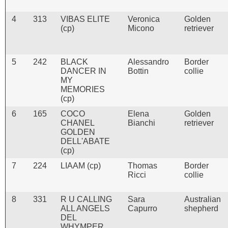
4
313
VIBAS ELITE
Veronica
Golden
(cp)
Micono
retriever
5
242
BLACK
Alessandro
Border
DANCER IN
Bottin
collie
MY
MEMORIES
(cp)
6
165
COCO
Elena
Golden
CHANEL
Bianchi
retriever
GOLDEN
DELL'ABATE
(cp)
7
224
LIAAM (cp)
Thomas
Border
Ricci
collie
8
331
R U CALLING
Sara
Australian
ALL ANGELS
Capurro
shepherd
DEL
WHYMPER