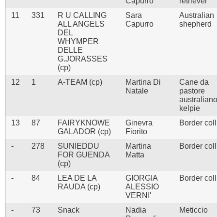
Capurro
retriever
11
331
R U CALLING
Sara
Australian
ALL ANGELS
Capurro
shepherd
DEL
WHYMPER
DELLE
G.JORASSES
(cp)
12
1
A-TEAM (cp)
Martina Di
Cane da
Natale
pastore
australian
kelpie
13
87
FAIRYKNOWE
Ginevra
Border coll
GALADOR (cp)
Fiorito
-
278
SUNIEDDU
Martina
Border coll
FOR GUENDA
Matta
(cp)
-
84
LEA DE LA
GIORGIA
Border coll
RAUDA (cp)
ALESSIO
VERNI'
-
73
Snack
Nadia
Meticcio