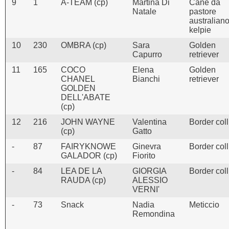
9
1
A-TEAM (cp)
Martina Di
Cane da
Natale
pastore
australian
kelpie
10
230
OMBRA (cp)
Sara
Golden
Capurro
retriever
11
165
COCO
Elena
Golden
CHANEL
Bianchi
retriever
GOLDEN
DELL'ABATE
(cp)
12
216
JOHN WAYNE
Valentina
Border coll
(cp)
Gatto
-
87
FAIRYKNOWE
Ginevra
Border coll
GALADOR (cp)
Fiorito
-
84
LEA DE LA
GIORGIA
Border coll
RAUDA (cp)
ALESSIO
VERNI'
-
73
Snack
Nadia
Meticcio
Remondina