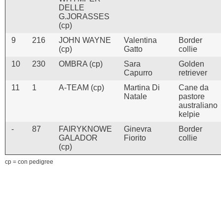
DELLE
G.JORASSES
(cp)
9
216
JOHN WAYNE
Valentina
Border
(cp)
Gatto
collie
10
230
OMBRA (cp)
Sara
Golden
Capurro
retriever
11
1
A-TEAM (cp)
Martina Di
Cane da
Natale
pastore
australiano
kelpie
-
87
FAIRYKNOWE
Ginevra
Border
GALADOR
Fiorito
collie
(cp)
cp = con pedigree