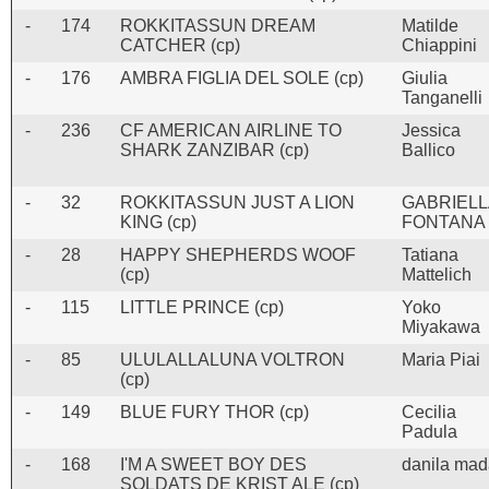
-
174
ROKKITASSUN DREAM
Matilde
CATCHER (cp)
Chiappini
-
176
AMBRA FIGLIA DEL SOLE (cp)
Giulia
Tanganelli
-
236
CF AMERICAN AIRLINE TO
Jessica
SHARK ZANZIBAR (cp)
Ballico
-
32
ROKKITASSUN JUST A LION
GABRIELL
KING (cp)
FONTANA
-
28
HAPPY SHEPHERDS WOOF
Tatiana
(cp)
Mattelich
-
115
LITTLE PRINCE (cp)
Yoko
Miyakawa
-
85
ULULALLALUNA VOLTRON
Maria Piai
(cp)
-
149
BLUE FURY THOR (cp)
Cecilia
Padula
-
168
I'M A SWEET BOY DES
danila mad
SOLDATS DE KRIST ALE (cp)