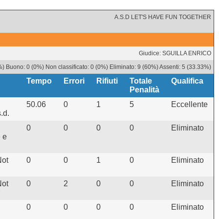
A.S.D LET'S HAVE FUN TOGETHER
Giudice: SGUILLA ENRICO
%) Buono: 0 (0%) Non classificato: 0 (0%) Eliminato: 9 (60%) Assenti: 5 (33.33%)
Tempo
Errori
Rifiuti
Totale
Qualifica
Penalità
50.06
0
1
5
Eccellente
.d.
0
0
0
0
Eliminato
 e
ot
0
0
1
0
Eliminato
ot
0
2
0
0
Eliminato
0
0
0
0
Eliminato