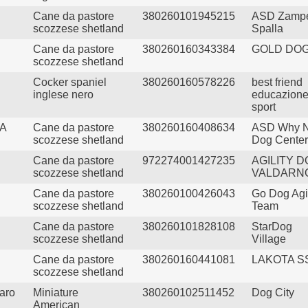
Cane da pastore
380260101945215
ASD Zampe
scozzese shetland
Spalla
Cane da pastore
380260160343384
GOLD DO
scozzese shetland
Cocker spaniel
380260160578226
best friend
inglese nero
educazione
sport
A
Cane da pastore
380260160408634
ASD Why N
scozzese shetland
Dog Center
Cane da pastore
972274001427235
AGILITY 
scozzese shetland
VALDARN
Cane da pastore
380260100426043
Go Dog Agil
scozzese shetland
Team
Cane da pastore
380260101828108
StarDog
scozzese shetland
Village
Cane da pastore
380260160441081
LAKOTA S
scozzese shetland
aro
Miniature
380260102511452
Dog City
American