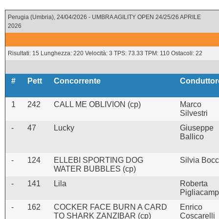
Perugia (Umbria), 24/04/2026 - UMBRA AGILITY OPEN 24/25/26 APRILE
2026
Risultati: 15 Lunghezza: 220 Velocità: 3 TPS: 73.33 TPM: 110 Ostacoli: 22
#
Pett
Concorrente
Conduttor
1
242
CALL ME OBLIVION (cp)
Marco
Silvestri
-
47
Lucky
Giuseppe
Ballico
-
124
ELLEBI SPORTING DOG
Silvia Boc
WATER BUBBLES (cp)
-
141
Lila
Roberta
Pigliacam
-
162
COCKER FACE BURN A CARD
Enrico
TO SHARK ZANZIBAR (cp)
Coscarelli