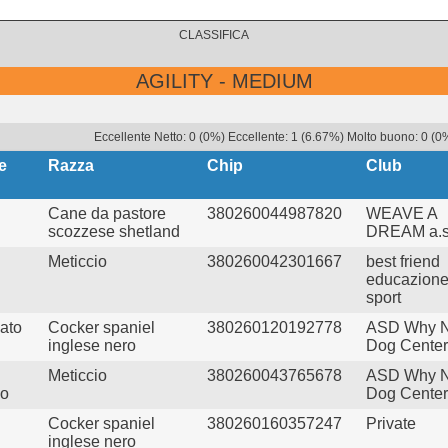
CLASSIFICA
AGILITY - MEDIUM
Eccellente Netto: 0 (0%) Eccellente: 1 (6.67%) Molto buono: 0 (0
e
Razza
Chip
Club
Cane da pastore
380260044987820
WEAVE A
scozzese shetland
DREAM a.s
Meticcio
380260042301667
best friend
educazione
sport
cato
Cocker spaniel
380260120192778
ASD Why N
inglese nero
Dog Center
Meticcio
380260043765678
ASD Why N
po
Dog Center
Cocker spaniel
380260160357247
Private
inglese nero