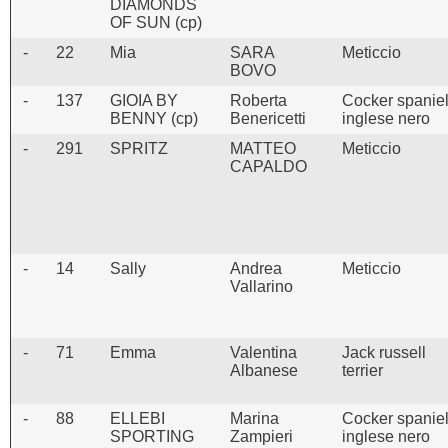
DIAMONDS
OF SUN (cp)
-
22
Mia
SARA
Meticcio
BOVO
-
137
GIOIA BY
Roberta
Cocker spanie
BENNY (cp)
Benericetti
inglese nero
-
291
SPRITZ
MATTEO
Meticcio
CAPALDO
-
14
Sally
Andrea
Meticcio
Vallarino
-
71
Emma
Valentina
Jack russell
Albanese
terrier
-
88
ELLEBI
Marina
Cocker spanie
SPORTING
Zampieri
inglese nero