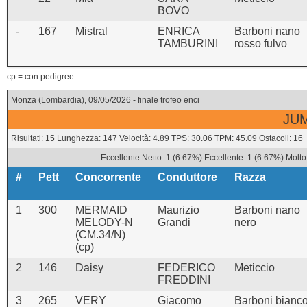
BOVO
-
167
Mistral
ENRICA
Barboni nano
TAMBURINI
rosso fulvo
cp = con pedigree
Monza (Lombardia), 09/05/2026 - finale trofeo enci
JUM
Risultati: 15 Lunghezza: 147 Velocità: 4.89 TPS: 30.06 TPM: 45.09 Ostacoli: 16
Eccellente Netto: 1 (6.67%) Eccellente: 1 (6.67%) Molto
#
Pett
Concorrente
Conduttore
Razza
1
300
MERMAID
Maurizio
Barboni nano
MELODY-N
Grandi
nero
(CM.34/N)
(cp)
2
146
Daisy
FEDERICO
Meticcio
FREDDINI
3
265
VERY
Giacomo
Barboni bianc