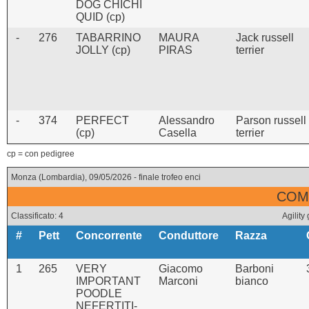
DOG CHICHI
QUID (cp)
-
276
TABARRINO
MAURA
Jack russell
JOLLY (cp)
PIRAS
terrier
-
374
PERFECT
Alessandro
Parson russell
(cp)
Casella
terrier
cp = con pedigree
Monza (Lombardia), 09/05/2026 - finale trofeo enci
COMB
Classificato: 4
Agility
#
Pett
Concorrente
Conduttore
Razza
1
265
VERY
Giacomo
Barboni
IMPORTANT
Marconi
bianco
POODLE
NEFERTITI-