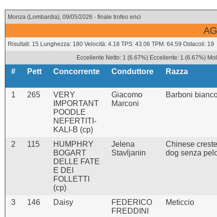
Monza (Lombardia), 09/05/2026 - finale trofeo enci
AG
Risultati: 15 Lunghezza: 180 Velocità: 4.18 TPS: 43.06 TPM: 64.59 Ostacoli: 19
Eccellente Netto: 1 (6.67%) Eccellente: 1 (6.67%) Mol
#
Pett
Concorrente
Conduttore
Razza
1
265
VERY
Giacomo
Barboni bianc
IMPORTANT
Marconi
POODLE
NEFERTITI-
KALI-B (cp)
2
115
HUMPHRY
Jelena
Chinese crest
BOGART
Stavljanin
dog senza pel
DELLE FATE
E DEI
FOLLETTI
(cp)
3
146
Daisy
FEDERICO
Meticcio
FREDDINI