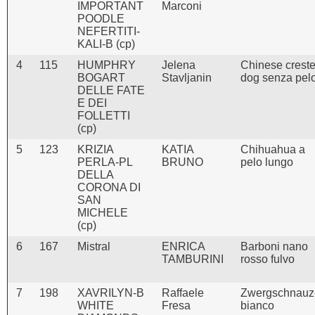
IMPORTANT
Marconi
POODLE
NEFERTITI-
KALI-B (cp)
4
115
HUMPHRY
Jelena
Chinese crest
BOGART
Stavljanin
dog senza pel
DELLE FATE
E DEI
FOLLETTI
(cp)
5
123
KRIZIA
KATIA
Chihuahua a
PERLA-PL
BRUNO
pelo lungo
DELLA
CORONA DI
SAN
MICHELE
(cp)
6
167
Mistral
ENRICA
Barboni nano
TAMBURINI
rosso fulvo
7
198
XAVRILYN-B
Raffaele
Zwergschnauz
WHITE
Fresa
bianco