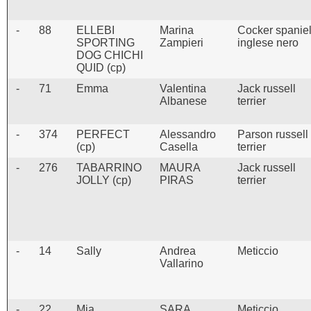
-
88
ELLEBI
Marina
Cocker spanie
SPORTING
Zampieri
inglese nero
DOG CHICHI
QUID (cp)
-
71
Emma
Valentina
Jack russell
Albanese
terrier
-
374
PERFECT
Alessandro
Parson russell
(cp)
Casella
terrier
-
276
TABARRINO
MAURA
Jack russell
JOLLY (cp)
PIRAS
terrier
-
14
Sally
Andrea
Meticcio
Vallarino
-
22
Mia
SARA
Meticcio