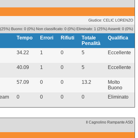
Giudice: CELIC LORENZO
 (25%) Buono: 0 (0%) Non classificato: 0 (0%) Eliminato: 1 (25%) Assenti: 0 (0%)
Tempo
Errori
Rifiuti
Totale
Qualifica
Penalità
34.22
1
0
5
Eccellente
40.09
1
0
5
Eccellente
57.09
0
0
13.2
Molto
Buono
Team
0
0
0
0
Eliminato
Il Cagnolino Rampante ASD