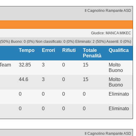
Il Cagnolino Rampante ASD
Giudice: MANCA MIKEC
 (50%) Buono: 0 (0%) Non classificato: 0 (0%) Eliminato: 2 (50%) Assenti: 0 (0%)
Tempo
Errori
Rifiuti
Totale
Qualifica
Penalità
 Team
32.85
3
0
15
Molto
Buono
44.6
3
0
15
Molto
Buono
0
0
0
0
Eliminato
0
0
0
0
Eliminato
Il Cagnolino Rampante ASD