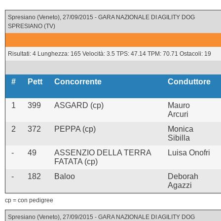
Spresiano (Veneto), 27/09/2015 - GARA NAZIONALE DI AGILITY DOG
SPRESIANO (TV)
Risultati: 4 Lunghezza: 165 Velocità: 3.5 TPS: 47.14 TPM: 70.71 Ostacoli: 19
#
Pett
Concorrente
Conduttore
1
399
ASGARD (cp)
Mauro
Arcuri
2
372
PEPPA (cp)
Monica
Sibilla
-
49
ASSENZIO DELLA TERRA
Luisa Onofri
FATATA (cp)
-
182
Baloo
Deborah
Agazzi
cp = con pedigree
Spresiano (Veneto), 27/09/2015 - GARA NAZIONALE DI AGILITY DOG