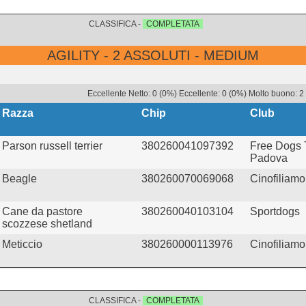
CLASSIFICA -
COMPLETATA
AGILITY - 2 ASSOLUTI - MEDIUM
Eccellente Netto: 0 (0%) Eccellente: 0 (0%) Molto buono: 2
Razza
Chip
Club
Parson russell terrier
380260041097392
Free Dogs
Padova
Beagle
380260070069068
Cinofiliamo
Cane da pastore
380260040103104
Sportdogs
scozzese shetland
Meticcio
380260000113976
Cinofiliamo
CLASSIFICA -
COMPLETATA