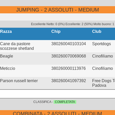
JUMPING - 2 ASSOLUTI - MEDIUM
Eccellente Netto: 0 (0%) Eccellente: 2 (50%) Molto buono: 1
Razza
Chip
Club
Cane da pastore
380260040103104
Sportdogs
scozzese shetland
Beagle
380260070069068
Cinofiliamo
Meticcio
380260000113976
Cinofiliamo
Parson russell terrier
380260041097392
Free Dogs 
Padova
CLASSIFICA -
COMPLETATA
COMBINATA - 2 ASSOLUTI - MEDIUM