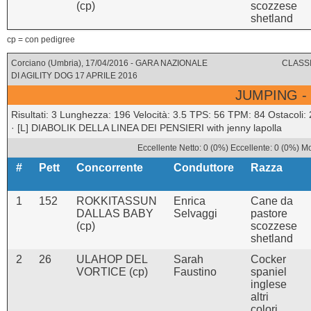
(cp)
scozzese
shetland
cp = con pedigree
Corciano (Umbria), 17/04/2016 - GARA NAZIONALE
CLASSI
DI AGILITY DOG 17 APRILE 2016
JUMPING -
Risultati: 3 Lunghezza: 196 Velocità: 3.5 TPS: 56 TPM: 84 Ostacoli:
· [L] DIABOLIK DELLA LINEA DEI PENSIERI with jenny lapolla
Eccellente Netto: 0 (0%) Eccellente: 0 (0%) M
#
Pett
Concorrente
Conduttore
Razza
1
152
ROKKITASSUN
Enrica
Cane da
DALLAS BABY
Selvaggi
pastore
(cp)
scozzese
shetland
2
26
ULAHOP DEL
Sarah
Cocker
VORTICE (cp)
Faustino
spaniel
inglese
altri
colori