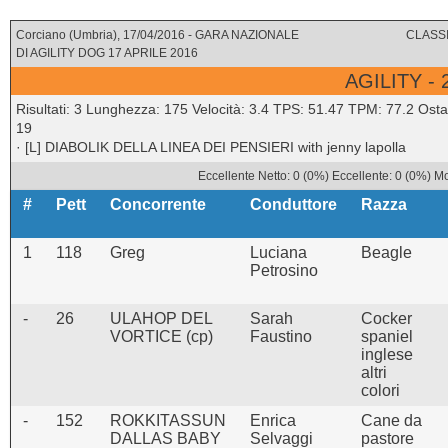
Corciano (Umbria), 17/04/2016 - GARA NAZIONALE
CLASSI
DI AGILITY DOG 17 APRILE 2016
AGILITY -
Risultati: 3 Lunghezza: 175 Velocità: 3.4 TPS: 51.47 TPM: 77.2 Ostac
19
· [L] DIABOLIK DELLA LINEA DEI PENSIERI with jenny lapolla
Eccellente Netto: 0 (0%) Eccellente: 0 (0%) M
#
Pett
Concorrente
Conduttore
Razza
1
118
Greg
Luciana
Beagle
Petrosino
-
26
ULAHOP DEL
Sarah
Cocker
VORTICE (cp)
Faustino
spaniel
inglese
altri
colori
-
152
ROKKITASSUN
Enrica
Cane da
DALLAS BABY
Selvaggi
pastore