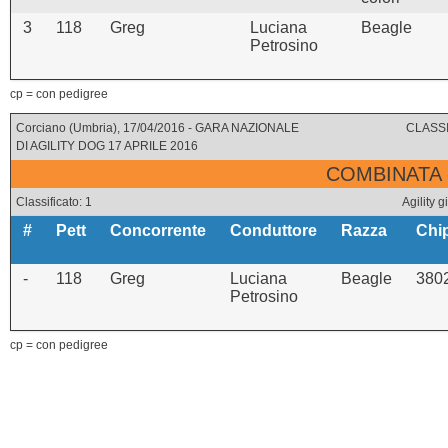
3
118
Greg
Luciana
Beagle
Petrosino
cp = con pedigree
Corciano (Umbria), 17/04/2016 - GARA NAZIONALE
CLASSI
DI AGILITY DOG 17 APRILE 2016
COMBINATA 
Classificato: 1
Agility
#
Pett
Concorrente
Conduttore
Razza
Chi
-
118
Greg
Luciana
Beagle
380
Petrosino
cp = con pedigree