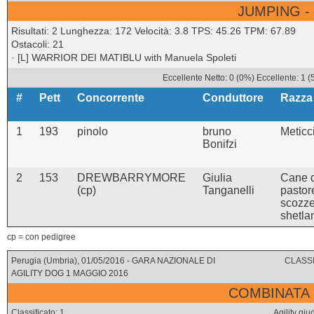
JUMPING -
Risultati: 2 Lunghezza: 172 Velocità: 3.8 TPS: 45.26 TPM: 67.89
Ostacoli: 21
· [L] WARRIOR DEI MATIBLU with Manuela Spoleti
Eccellente Netto: 0 (0%) Eccellente: 1 
#
Pett
Concorrente
Conduttore
Razza
1
193
pinolo
bruno
Meticc
Bonifzi
2
153
DREWBARRYMORE
Giulia
Cane 
(cp)
Tanganelli
pastor
scozz
shetla
cp = con pedigree
Perugia (Umbria), 01/05/2016 - GARA NAZIONALE DI
CLASSI
AGILITY DOG 1 MAGGIO 2016
COMBINATA 
Classificato: 1
Agility g