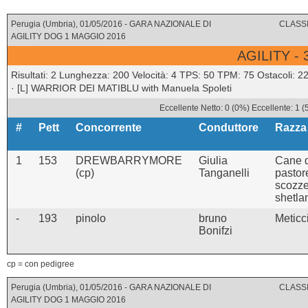
Perugia (Umbria), 01/05/2016 - GARA NAZIONALE DI
CLASSI
AGILITY DOG 1 MAGGIO 2016
AGILITY -
Risultati: 2 Lunghezza: 200 Velocità: 4 TPS: 50 TPM: 75 Ostacoli: 2
· [L] WARRIOR DEI MATIBLU with Manuela Spoleti
Eccellente Netto: 0 (0%) Eccellente: 1 
#
Pett
Concorrente
Conduttore
Razza
1
153
DREWBARRYMORE
Giulia
Cane 
(cp)
Tanganelli
pastor
scozz
shetla
-
193
pinolo
bruno
Meticc
Bonifzi
cp = con pedigree
Perugia (Umbria), 01/05/2016 - GARA NAZIONALE DI
CLASSI
AGILITY DOG 1 MAGGIO 2016