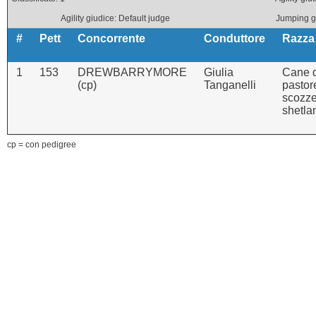
Agility giudice: Default judge
Jumping 
#
Pett
Concorrente
Conduttore
Razza
1
153
DREWBARRYMORE
Giulia
Cane 
(cp)
Tanganelli
pastor
scozz
shetla
cp = con pedigree