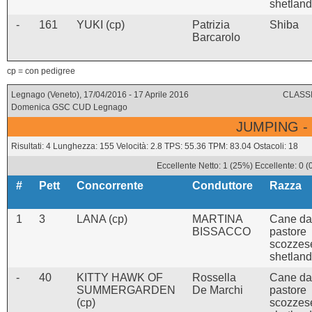
shetland
-
161
YUKI (cp)
Patrizia
Shiba
Barcarolo
cp = con pedigree
Legnago (Veneto), 17/04/2016 - 17 Aprile 2016
CLASSI
Domenica GSC CUD Legnago
JUMPING -
Risultati: 4 Lunghezza: 155 Velocità: 2.8 TPS: 55.36 TPM: 83.04 Ostacoli: 18
Eccellente Netto: 1 (25%) Eccellente: 0 
#
Pett
Concorrente
Conduttore
Razza
1
3
LANA (cp)
MARTINA
Cane da
BISSACCO
pastore
scozzes
shetland
-
40
KITTY HAWK OF
Rossella
Cane da
SUMMERGARDEN
De Marchi
pastore
(cp)
scozzes