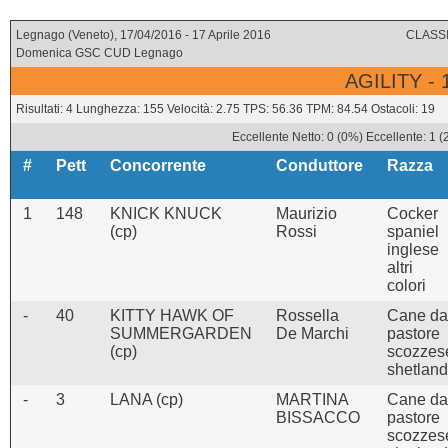
Legnago (Veneto), 17/04/2016 - 17 Aprile 2016
CLASSI
Domenica GSC CUD Legnago
AGILITY -
Risultati: 4 Lunghezza: 155 Velocità: 2.75 TPS: 56.36 TPM: 84.54 Ostacoli: 19
Eccellente Netto: 0 (0%) Eccellente: 1 
#
Pett
Concorrente
Conduttore
Razza
1
148
KNICK KNUCK
Maurizio
Cocker
(cp)
Rossi
spaniel
inglese
altri
colori
-
40
KITTY HAWK OF
Rossella
Cane da
SUMMERGARDEN
De Marchi
pastore
(cp)
scozzes
shetland
-
3
LANA (cp)
MARTINA
Cane da
BISSACCO
pastore
scozzes