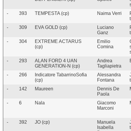
-
393
TEMPESTA (cp)
Naima Verri
-
309
EVA GOLD (cp)
Luciano
Ganz
-
304
EXTREME ACTARUS
Emilio
(cp)
Comina
-
293
ALAN FORD 4 UAN
Andrea
GENERATION-N (cp)
Tagliapietra
-
266
Indicatore TabarrinoSofia
Alessandra
(cp)
Fontana
-
142
Maureen
Dennis De
Paola
-
6
Nala
Giacomo
Marconi
-
392
JO (cp)
Manuela
Isabella