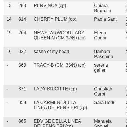
13
288
PERVINCA (cp)
Chiara
Bramato
14
314
CHERRY PLUM (cp)
Paola Santi
15
264
NEWSTARWOOD LADY
Elena
QUEEN-N (CM.32/N) (cp)
Cogni
16
322
sasha of my heart
Barbara
Paschino
-
360
TRACY-B (CM. 33/N) (cp)
serena
galleri
-
371
LADY BRIGITTE (cp)
Christian
Garbi
-
359
LA CARMEN DELLA
Sara Berti
LINEA DEI PENSIERI (cp)
-
365
EDVIGE DELLA LINEA
Manuela
DEI PENSIERI (cp)
Spoleti