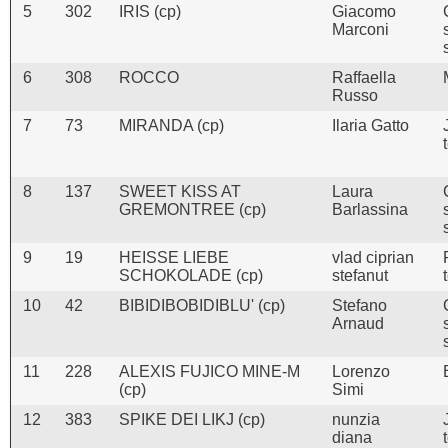
5
302
IRIS (cp)
Giacomo
Marconi
6
308
ROCCO
Raffaella
Russo
7
73
MIRANDA (cp)
Ilaria Gatto
8
137
SWEET KISS AT
Laura
GREMONTREE (cp)
Barlassina
9
19
HEISSE LIEBE
vlad ciprian
SCHOKOLADE (cp)
stefanut
10
42
BIBIDIBOBIDIBLU' (cp)
Stefano
Arnaud
11
228
ALEXIS FUJICO MINE-M
Lorenzo
(cp)
Simi
12
383
SPIKE DEI LIKJ (cp)
nunzia
diana