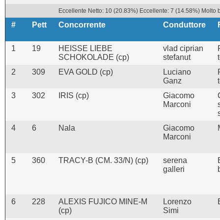
Eccellente Netto: 10 (20.83%) Eccellente: 7 (14.58%) Molto 
#
Pett
Concorrente
Conduttore
1
19
HEISSE LIEBE
vlad ciprian
SCHOKOLADE (cp)
stefanut
2
309
EVA GOLD (cp)
Luciano
Ganz
3
302
IRIS (cp)
Giacomo
Marconi
4
6
Nala
Giacomo
Marconi
5
360
TRACY-B (CM. 33/N) (cp)
serena
galleri
6
228
ALEXIS FUJICO MINE-M
Lorenzo
(cp)
Simi