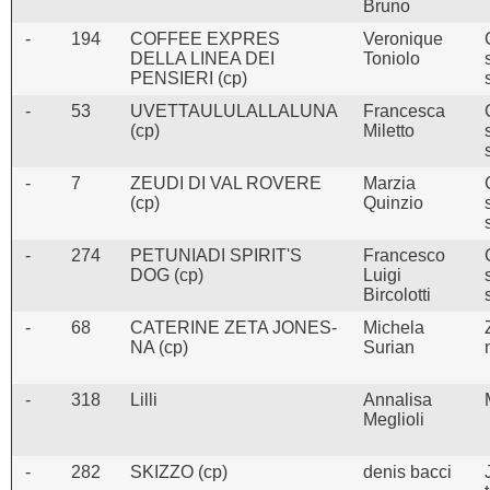
Bruno
-
194
COFFEE EXPRES
Veronique
DELLA LINEA DEI
Toniolo
PENSIERI (cp)
-
53
UVETTAULULALLALUNA
Francesca
(cp)
Miletto
-
7
ZEUDI DI VAL ROVERE
Marzia
(cp)
Quinzio
-
274
PETUNIADI SPIRIT'S
Francesco
DOG (cp)
Luigi
Bircolotti
-
68
CATERINE ZETA JONES-
Michela
NA (cp)
Surian
-
318
Lilli
Annalisa
Meglioli
-
282
SKIZZO (cp)
denis bacci