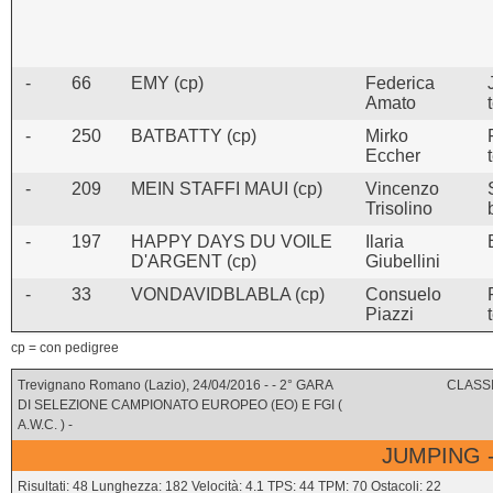
-
66
EMY (cp)
Federica
Amato
-
250
BATBATTY (cp)
Mirko
Eccher
-
209
MEIN STAFFI MAUI (cp)
Vincenzo
Trisolino
-
197
HAPPY DAYS DU VOILE
Ilaria
D'ARGENT (cp)
Giubellini
-
33
VONDAVIDBLABLA (cp)
Consuelo
Piazzi
cp = con pedigree
Trevignano Romano (Lazio), 24/04/2016 - - 2° GARA
CLASSI
DI SELEZIONE CAMPIONATO EUROPEO (EO) E FGI (
A.W.C. ) -
JUMPING -
Risultati: 48 Lunghezza: 182 Velocità: 4.1 TPS: 44 TPM: 70 Ostacoli: 22