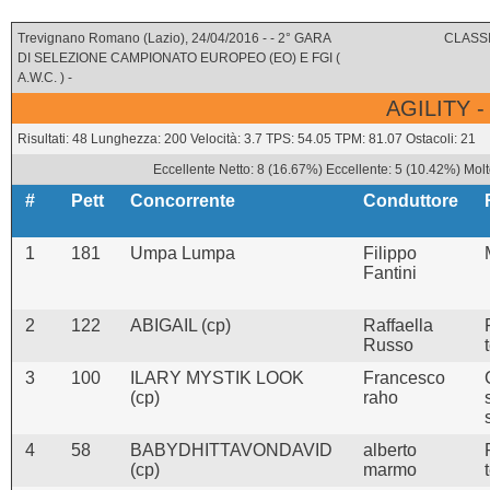
Trevignano Romano (Lazio), 24/04/2016 - - 2° GARA
CLASSI
DI SELEZIONE CAMPIONATO EUROPEO (EO) E FGI (
A.W.C. ) -
AGILITY -
Risultati: 48 Lunghezza: 200 Velocità: 3.7 TPS: 54.05 TPM: 81.07 Ostacoli: 21
Eccellente Netto: 8 (16.67%) Eccellente: 5 (10.42%) Molt
#
Pett
Concorrente
Conduttore
1
181
Umpa Lumpa
Filippo
Fantini
2
122
ABIGAIL (cp)
Raffaella
Russo
3
100
ILARY MYSTIK LOOK
Francesco
(cp)
raho
4
58
BABYDHITTAVONDAVID
alberto
(cp)
marmo