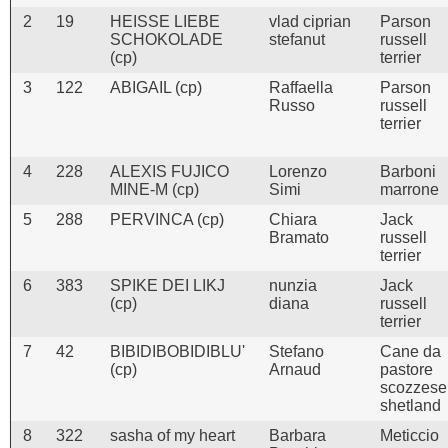
2
19
HEISSE LIEBE
vlad ciprian
Parson
SCHOKOLADE
stefanut
russell
(cp)
terrier
3
122
ABIGAIL (cp)
Raffaella
Parson
Russo
russell
terrier
4
228
ALEXIS FUJICO
Lorenzo
Barboni
MINE-M (cp)
Simi
marrone
5
288
PERVINCA (cp)
Chiara
Jack
Bramato
russell
terrier
6
383
SPIKE DEI LIKJ
nunzia
Jack
(cp)
diana
russell
terrier
7
42
BIBIDIBOBIDIBLU'
Stefano
Cane da
(cp)
Arnaud
pastore
scozzese
shetland
8
322
sasha of my heart
Barbara
Meticcio