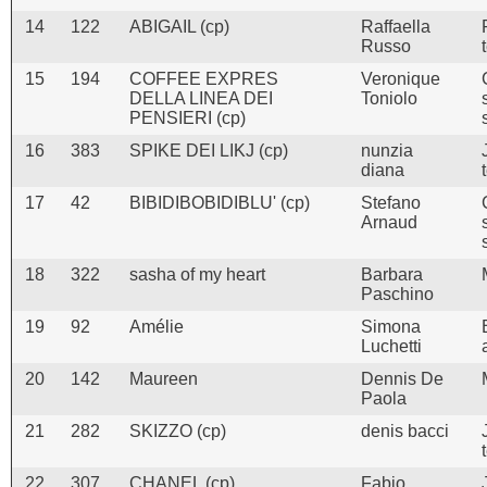
14
122
ABIGAIL (cp)
Raffaella
Russo
15
194
COFFEE EXPRES
Veronique
DELLA LINEA DEI
Toniolo
PENSIERI (cp)
16
383
SPIKE DEI LIKJ (cp)
nunzia
diana
17
42
BIBIDIBOBIDIBLU' (cp)
Stefano
Arnaud
18
322
sasha of my heart
Barbara
Paschino
19
92
Amélie
Simona
Luchetti
20
142
Maureen
Dennis De
Paola
21
282
SKIZZO (cp)
denis bacci
22
307
CHANEL (cp)
Fabio