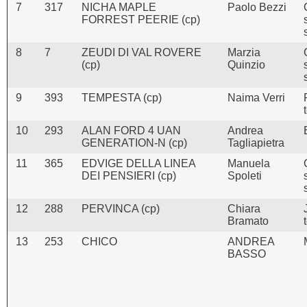
7
317
NICHA MAPLE
Paolo Bezzi
FORREST PEERIE (cp)
8
7
ZEUDI DI VAL ROVERE
Marzia
(cp)
Quinzio
9
393
TEMPESTA (cp)
Naima Verri
10
293
ALAN FORD 4 UAN
Andrea
GENERATION-N (cp)
Tagliapietra
11
365
EDVIGE DELLA LINEA
Manuela
DEI PENSIERI (cp)
Spoleti
12
288
PERVINCA (cp)
Chiara
Bramato
13
253
CHICO
ANDREA
BASSO