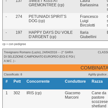
-
137
SWEET KISS AT
Laura
GREMONTREE (cp)
Barlassina
-
274
PETUNIADI SPIRIT'S
Francesco
DOG (cp)
Luigi
Bircolotti
-
197
HAPPY DAYS DU VOILE
Ilaria
D'ARGENT (cp)
Giubellini
cp = con pedigree
Trevignano Romano (Lazio), 24/04/2016 - - 2° GARA
CLASSI
DI SELEZIONE CAMPIONATO EUROPEO (EO) E FGI (
A.W.C. ) -
COMBINATA 
Classificato: 8
Agility giudi
#
Pett
Concorrente
Conduttore
Razza
1
302
IRIS (cp)
Giacomo
Cane da
Marconi
pastore
scozzese
shetland