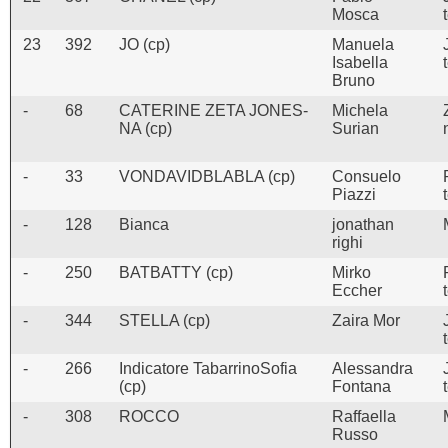
Mosca
23
392
JO (cp)
Manuela
Isabella
Bruno
-
68
CATERINE ZETA JONES-
Michela
NA (cp)
Surian
-
33
VONDAVIDBLABLA (cp)
Consuelo
Piazzi
-
128
Bianca
jonathan
righi
-
250
BATBATTY (cp)
Mirko
Eccher
-
344
STELLA (cp)
Zaira Mor
-
266
Indicatore TabarrinoSofia
Alessandra
(cp)
Fontana
-
308
ROCCO
Raffaella
Russo