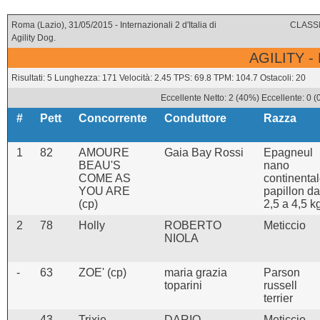
Roma (Lazio), 31/05/2015 - Internazionali 2 d'Italia di
CLASSI
Agility Dog.
AGILITY -
Risultati: 5 Lunghezza: 171 Velocità: 2.45 TPS: 69.8 TPM: 104.7 Ostacoli: 20
Eccellente Netto: 2 (40%) Eccellente: 0 
#
Pett
Concorrente
Conduttore
Razza
1
82
AMOURE
Gaia Bay Rossi
Epagneul
BEAU'S
nano
COME AS
continenta
YOU ARE
papillon da
(cp)
2,5 a 4,5 k
2
78
Holly
ROBERTO
Meticcio
NIOLA
-
63
ZOE' (cp)
maria grazia
Parson
toparini
russell
terrier
-
43
Trixie
DARIO
Meticcio