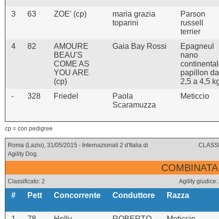
3
63
ZOE' (cp)
maria grazia
Parson
toparini
russell
terrier
4
82
AMOURE
Gaia Bay Rossi
Epagneul
BEAU'S
nano
COME AS
continenta
YOU ARE
papillon da
(cp)
2,5 a 4,5 k
-
328
Friedel
Paola
Meticcio
Scaramuzza
cp = con pedigree
Roma (Lazio), 31/05/2015 - Internazionali 2 d'Italia di
CLASSI
Agility Dog.
COMBINATA 
Classificato: 2
Agility giudi
#
Pett
Concorrente
Conduttore
Razza
1
78
Holly
ROBERTO
Meticcio