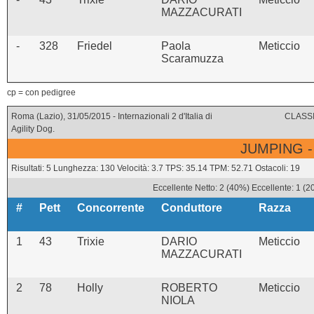
MAZZACURATI
-
328
Friedel
Paola
Meticcio
Scaramuzza
cp = con pedigree
Roma (Lazio), 31/05/2015 - Internazionali 2 d'Italia di
CLASSI
Agility Dog.
JUMPING -
Risultati: 5 Lunghezza: 130 Velocità: 3.7 TPS: 35.14 TPM: 52.71 Ostacoli: 19
Eccellente Netto: 2 (40%) Eccellente: 1 (2
#
Pett
Concorrente
Conduttore
Razza
1
43
Trixie
DARIO
Meticcio
MAZZACURATI
2
78
Holly
ROBERTO
Meticcio
NIOLA