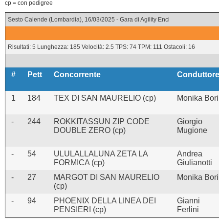
cp = con pedigree
Sesto Calende (Lombardia), 16/03/2025 - Gara di Agility Enci
Risultati: 5 Lunghezza: 185 Velocità: 2.5 TPS: 74 TPM: 111 Ostacoli: 16
#
Pett
Concorrente
Conduttor
1
184
TEX DI SAN MAURELIO (cp)
Monika Bori
-
244
ROKKITASSUN ZIP CODE
Giorgio
DOUBLE ZERO (cp)
Mugione
-
54
ULULALLALUNA ZETA LA
Andrea
FORMICA (cp)
Giulianotti
-
27
MARGOT DI SAN MAURELIO
Monika Bori
(cp)
-
94
PHOENIX DELLA LINEA DEI
Gianni
PENSIERI (cp)
Ferlini