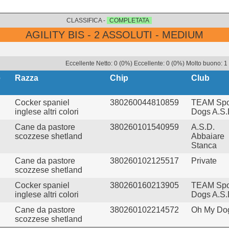
CLASSIFICA -
COMPLETATA
AGILITY BIS - 2 ASSOLUTI - MEDIUM
Eccellente Netto: 0 (0%) Eccellente: 0 (0%) Molto buono: 1
e
Razza
Chip
Club
Cocker spaniel
380260044810859
TEAM Spo
inglese altri colori
Dogs A.S.
Cane da pastore
380260101540959
A.S.D.
scozzese shetland
Abbaiare
Stanca
Cane da pastore
380260102125517
Private
scozzese shetland
Cocker spaniel
380260160213905
TEAM Spo
inglese altri colori
Dogs A.S.
Cane da pastore
380260102214572
Oh My Dog
scozzese shetland