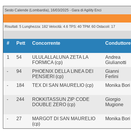
Sesto Calende (Lombardia), 16/03/2025 - Gara di Agility Enci
Risultati: 5 Lunghezza: 182 Velocità: 4.6 TPS: 40 TPM: 60 Ostacoli: 17
#
Pett
Concorrente
Conduttore
1
54
ULULALLALUNA ZETA LA
Andrea
FORMICA (cp)
Giulianotti
-
94
PHOENIX DELLA LINEA DEI
Gianni
PENSIERI (cp)
Ferlini
-
184
TEX DI SAN MAURELIO (cp)
Monika Bori
-
244
ROKKITASSUN ZIP CODE
Giorgio
DOUBLE ZERO (cp)
Mugione
-
27
MARGOT DI SAN MAURELIO
Monika Bori
(cp)