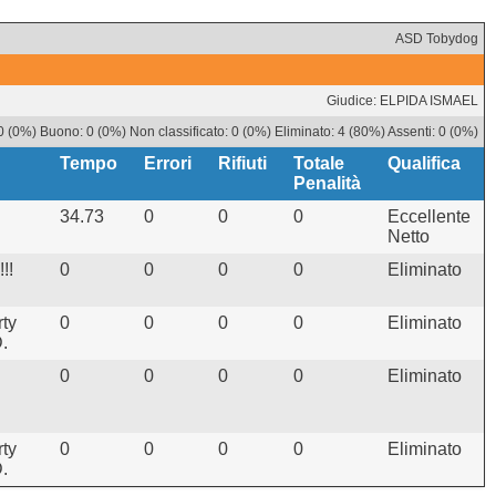
ASD Tobydog
Giudice: ELPIDA ISMAEL
0 (0%) Buono: 0 (0%) Non classificato: 0 (0%) Eliminato: 4 (80%) Assenti: 0 (0%)
Tempo
Errori
Rifiuti
Totale
Qualifica
Penalità
34.73
0
0
0
Eccellente
Netto
!!
0
0
0
0
Eliminato
ty
0
0
0
0
Eliminato
.
0
0
0
0
Eliminato
ty
0
0
0
0
Eliminato
.