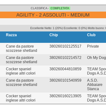
CLASSIFICA -
COMPLETATA
AGILITY - 2 ASSOLUTI - MEDIUM
Eccellente Netto: 1 (20%) Eccellente: 0 (0%) Molto buono: 
Razza
Chip
Club
Cane da pastore
380260102125517
Private
scozzese shetland
Cane da pastore
380260102214572
Oh My Dog!
scozzese shetland
Cocker spaniel
380260044810859
TEAM Spor
inglese altri colori
Dogs A.S.D
Cane da pastore
380260101540959
A.S.D.
scozzese shetland
Abbaiare
Stanca
Cocker spaniel
380260160213905
TEAM Spor
inglese altri colori
Dogs A.S.D