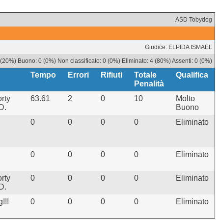
ASD Tobydog
Giudice: ELPIDA ISMAEL
 (20%) Buono: 0 (0%) Non classificato: 0 (0%) Eliminato: 4 (80%) Assenti: 0 (0%)
Tempo
Errori
Rifiuti
Totale
Qualifica
Penalità
rty
63.61
2
0
10
Molto
D.
Buono
0
0
0
0
Eliminato
0
0
0
0
Eliminato
rty
0
0
0
0
Eliminato
D.
!!!
0
0
0
0
Eliminato