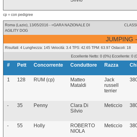
cp = con pedigree
Roma (Lazio), 13/05/2016 - =GARA NAZIONALE DI
CLASSI
AGILITY DOG
JUMPING -
Risultati: 4 Lunghezza: 145 Velocità: 3.4 TPS: 42.65 TPM: 63.97 Ostacoli: 18
Eccellente Netto: 0 (0%) Eccellente: 0 
#
Pett
Concorrente
Conduttore
Razza
Ch
1
128
RUM (cp)
Matteo
Jack
38
Mataldi
russell
terrier
-
35
Penny
Clara Di
Meticcio
38
Silvio
-
55
Holly
ROBERTO
Meticcio
38
NIOLA