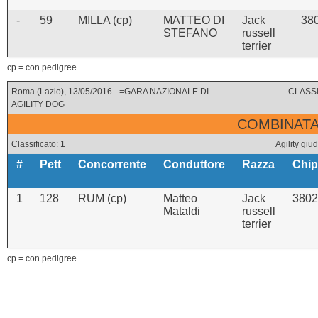
-
59
MILLA (cp)
MATTEO DI
Jack
38
STEFANO
russell
terrier
cp = con pedigree
Roma (Lazio), 13/05/2016 - =GARA NAZIONALE DI
CLASSI
AGILITY DOG
COMBINATA 
Classificato: 1
Agility g
#
Pett
Concorrente
Conduttore
Razza
Chip
1
128
RUM (cp)
Matteo
Jack
3802
Mataldi
russell
terrier
cp = con pedigree