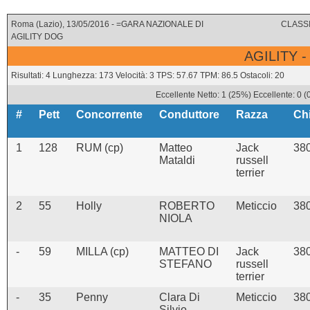
Roma (Lazio), 13/05/2016 - =GARA NAZIONALE DI
CLASSI
AGILITY DOG
AGILITY -
Risultati: 4 Lunghezza: 173 Velocità: 3 TPS: 57.67 TPM: 86.5 Ostacoli: 20
Eccellente Netto: 1 (25%) Eccellente: 0 
#
Pett
Concorrente
Conduttore
Razza
Ch
1
128
RUM (cp)
Matteo
Jack
38
Mataldi
russell
terrier
2
55
Holly
ROBERTO
Meticcio
38
NIOLA
-
59
MILLA (cp)
MATTEO DI
Jack
38
STEFANO
russell
terrier
-
35
Penny
Clara Di
Meticcio
38
Silvio