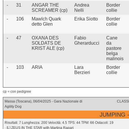
-
31
ANGAR THE
Andrea
Border
SCREAMER (cp)
Nelli
collie
-
106
Mawlch Quark
Erika Siotto
Border
detto Glen
collie
-
47
OXANA DES
Fabio
Cane
SOLDATS DE
Gherarducci
da
KRIST ALE (cp)
pastore
belga
malinois
-
103
ARIA
Lara
Border
Berzieri
collie
cp = con pedigree
Massa (Toscana), 06/04/2025 - Gara Nazionale di
CLASSI
Agility Dog
JUMPING -
Risultati: 7 Lunghezza: 200 Velocità: 4.5 TPS: 44 TPM: 66 Ostacoli: 19
· [L] ZEUS IN THE STAR with Martina Rapari