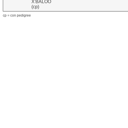
X'BALOO
(cp)
cp = con pedigree