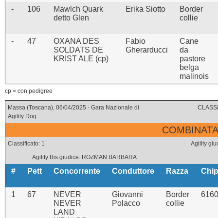
-
106
Mawlch Quark
Erika Siotto
Border
detto Glen
collie
-
47
OXANA DES
Fabio
Cane
SOLDATS DE
Gherarducci
da
KRIST ALE (cp)
pastore
belga
malinois
cp = con pedigree
Massa (Toscana), 06/04/2025 - Gara Nazionale di
CLASSI
Agility Dog
COMBINATA 
Classificato: 1
Agility 
Agility Bis giudice: ROZMAN BARBARA
#
Pett
Concorrente
Conduttore
Razza
Chi
1
67
NEVER
Giovanni
Border
616
NEVER
Polacco
collie
LAND