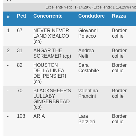
Eccellente Netto: 1 (14.29%) Eccellente: 1 (14.29%) Mo
#
Pett
Concorrente
Conduttore
Razza
1
67
NEVER NEVER
Giovanni
Border
LAND X'BALOO
Polacco
collie
(cp)
2
31
ANGAR THE
Andrea
Border
SCREAMER (cp)
Nelli
collie
-
82
HOUSTON
Sara
Border
DELLA LINEA
Costabile
collie
DEI PENSIERI
(cp)
-
70
BLACKSHEEP'S
valentina
Border
LULLABY
Francini
collie
GINGERBREAD
(cp)
-
103
ARIA
Lara
Border
Berzieri
collie