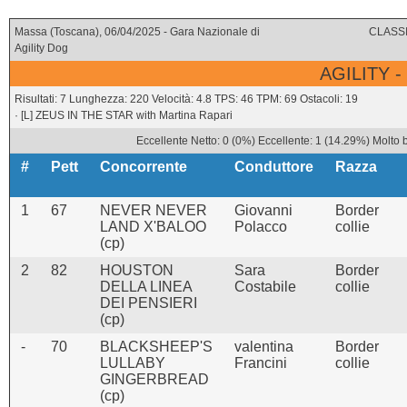
Massa (Toscana), 06/04/2025 - Gara Nazionale di
CLASSI
Agility Dog
AGILITY -
Risultati: 7 Lunghezza: 220 Velocità: 4.8 TPS: 46 TPM: 69 Ostacoli: 19
· [L] ZEUS IN THE STAR with Martina Rapari
Eccellente Netto: 0 (0%) Eccellente: 1 (14.29%) Molto 
#
Pett
Concorrente
Conduttore
Razza
1
67
NEVER NEVER
Giovanni
Border
LAND X'BALOO
Polacco
collie
(cp)
2
82
HOUSTON
Sara
Border
DELLA LINEA
Costabile
collie
DEI PENSIERI
(cp)
-
70
BLACKSHEEP'S
valentina
Border
LULLABY
Francini
collie
GINGERBREAD
(cp)