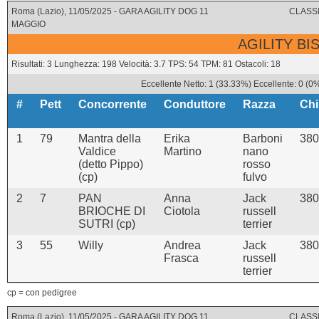
Roma (Lazio), 11/05/2025 - GARA AGILITY DOG 11
CLASSI
MAGGIO
AGILITY BI
Risultati: 3 Lunghezza: 198 Velocità: 3.7 TPS: 54 TPM: 81 Ostacoli: 18
Eccellente Netto: 1 (33.33%) Eccellente: 0 (0
#
Pett
Concorrente
Conduttore
Razza
Chi
1
79
Mantra della
Erika
Barboni
380
Valdice
Martino
nano
(detto Pippo)
rosso
(cp)
fulvo
2
7
PAN
Anna
Jack
380
BRIOCHE DI
Ciotola
russell
SUTRI (cp)
terrier
3
55
Willy
Andrea
Jack
380
Frasca
russell
terrier
cp = con pedigree
Roma (Lazio), 11/05/2025 - GARA AGILITY DOG 11
CLASSI