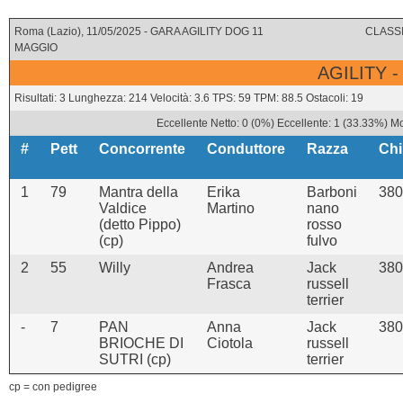
Roma (Lazio), 11/05/2025 - GARA AGILITY DOG 11
CLASSI
MAGGIO
AGILITY -
Risultati: 3 Lunghezza: 214 Velocità: 3.6 TPS: 59 TPM: 88.5 Ostacoli: 19
Eccellente Netto: 0 (0%) Eccellente: 1 (33.33%) Mo
#
Pett
Concorrente
Conduttore
Razza
Chi
1
79
Mantra della
Erika
Barboni
380
Valdice
Martino
nano
(detto Pippo)
rosso
(cp)
fulvo
2
55
Willy
Andrea
Jack
380
Frasca
russell
terrier
-
7
PAN
Anna
Jack
380
BRIOCHE DI
Ciotola
russell
SUTRI (cp)
terrier
cp = con pedigree