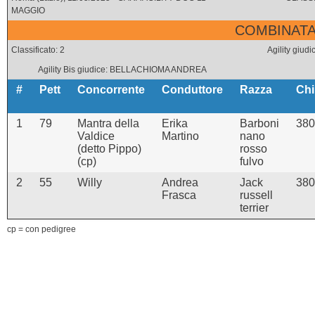
MAGGIO
COMBINATA 
Classificato: 2
Agility gi
Agility Bis giudice: BELLACHIOMA ANDREA
#
Pett
Concorrente
Conduttore
Razza
Chi
1
79
Mantra della
Erika
Barboni
380
Valdice
Martino
nano
(detto Pippo)
rosso
(cp)
fulvo
2
55
Willy
Andrea
Jack
380
Frasca
russell
terrier
cp = con pedigree