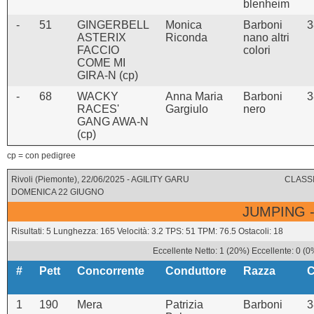
blenheim
-
51
GINGERBELL
Monica
Barboni
3
ASTERIX
Riconda
nano altri
FACCIO
colori
COME MI
GIRA-N (cp)
-
68
WACKY
Anna Maria
Barboni
3
RACES'
Gargiulo
nero
GANG AWA-N
(cp)
cp = con pedigree
Rivoli (Piemonte), 22/06/2025 - AGILITY GARU
CLASSI
DOMENICA 22 GIUGNO
JUMPING -
Risultati: 5 Lunghezza: 165 Velocità: 3.2 TPS: 51 TPM: 76.5 Ostacoli: 18
Eccellente Netto: 1 (20%) Eccellente: 0 (0
#
Pett
Concorrente
Conduttore
Razza
C
1
190
Mera
Patrizia
Barboni
3