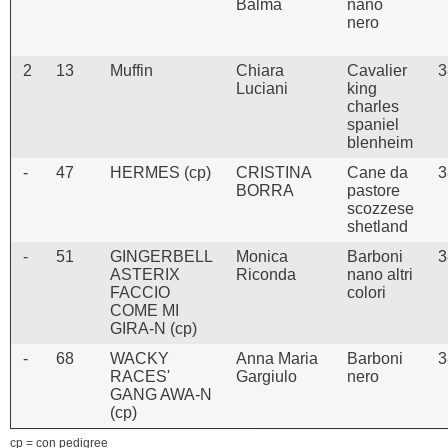
Balma
nano
nero
2
13
Muffin
Chiara
Cavalier
3
Luciani
king
charles
spaniel
blenheim
-
47
HERMES (cp)
CRISTINA
Cane da
3
BORRA
pastore
scozzese
shetland
-
51
GINGERBELL
Monica
Barboni
3
ASTERIX
Riconda
nano altri
FACCIO
colori
COME MI
GIRA-N (cp)
-
68
WACKY
Anna Maria
Barboni
3
RACES'
Gargiulo
nero
GANG AWA-N
(cp)
cp = con pedigree