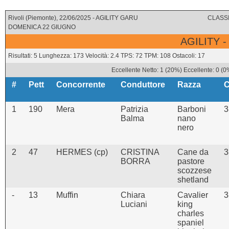
Rivoli (Piemonte), 22/06/2025 - AGILITY GARU
CLASSI
DOMENICA 22 GIUGNO
AGILITY -
Risultati: 5 Lunghezza: 173 Velocità: 2.4 TPS: 72 TPM: 108 Ostacoli: 17
Eccellente Netto: 1 (20%) Eccellente: 0 (0
#
Pett
Concorrente
Conduttore
Razza
C
1
190
Mera
Patrizia
Barboni
3
Balma
nano
nero
2
47
HERMES (cp)
CRISTINA
Cane da
3
BORRA
pastore
scozzese
shetland
-
13
Muffin
Chiara
Cavalier
3
Luciani
king
charles
spaniel