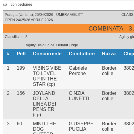
cp = con pedigree
Perugia (Umbria), 25/04/2026 - UMBRA AGILITY
CLASSI
OPEN 24/25/26 APRILE 2026
COMBINATA - 3
Classificato: 5
Agility 
Agility Bis giudice: Default judge
#
Pett
Concorrente
Conduttore
Razza
Chi
1
199
VIBING VIBE
Gabriele
Border
380
TO LEVEL
Perrone
collie
UP IN THE
STAR (cp)
2
156
JOYLAND
CINZIA
Border
380
DELLA
LUNETTI
collie
LINEA DEI
PENSIERI
(cp)
3
60
MIND THE
GIUSEPPE
Border
380
DOG
PUGLIA
collie