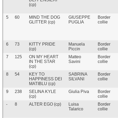
(cp)
5
60
MIND THE DOG
GIUSEPPE
Border
GLITTER (cp)
PUGLIA
collie
6
73
KITTY PRIDE
Manuela
Border
(cp)
Piccin
collie
7
125
ON MY HEART
Matteo
Border
IN THE STAR
Savini
collie
(cp)
8
54
KEY TO
SABRINA
Border
HAPPINESS DEI
SILVANI
collie
MATIBLU (cp)
9
238
SELINA KYLE
Giulia Piva
Border
(cp)
collie
-
8
ALTER EGO (cp)
Luisa
Border
Talarico
collie