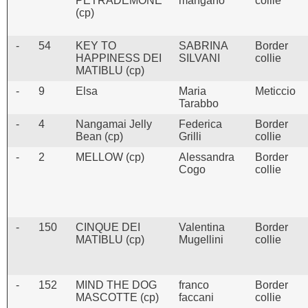
PETRADEMONE
mangano
collie
(cp)
-
54
KEY TO
SABRINA
Border
HAPPINESS DEI
SILVANI
collie
MATIBLU (cp)
-
9
Elsa
Maria
Meticcio
Tarabbo
-
4
Nangamai Jelly
Federica
Border
Bean (cp)
Grilli
collie
-
2
MELLOW (cp)
Alessandra
Border
Cogo
collie
-
150
CINQUE DEI
Valentina
Border
MATIBLU (cp)
Mugellini
collie
-
152
MIND THE DOG
franco
Border
MASCOTTE (cp)
faccani
collie