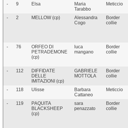
-
9
Elsa
Maria
Meticcio
Tarabbo
-
2
MELLOW (cp)
Alessandra
Border
Cogo
collie
-
76
ORFEO DI
luca
Border
PETRADEMONE
mangano
collie
(cp)
-
112
DIFFIDATE
GABRIELE
Border
DELLE
MOTTOLA
collie
IMITAZIONI (cp)
-
118
Ulisse
Barbara
Meticcio
Cattaneo
-
119
PAQUITA
sara
Border
BLACKSHEEP
penazzato
collie
(cp)