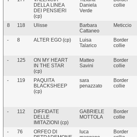
DELLA LINEA
Daniela
collie
DEI PENSIERI
Verde
(cp)
8
118
Ulisse
Barbara
Meticcio
Cattaneo
-
8
ALTER EGO (cp)
Luisa
Border
Talarico
collie
-
125
ON MY HEART
Matteo
Border
IN THE STAR
Savini
collie
(cp)
-
119
PAQUITA
sara
Border
BLACKSHEEP
penazzato
collie
(cp)
-
112
DIFFIDATE
GABRIELE
Border
DELLE
MOTTOLA
collie
IMITAZIONI (cp)
-
76
ORFEO DI
luca
Border