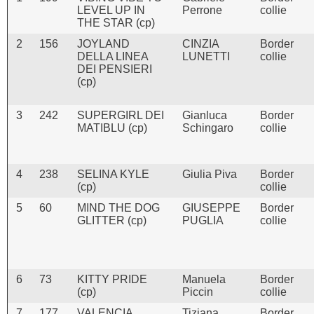
LEVEL UP IN
Perrone
collie
THE STAR (cp)
2
156
JOYLAND
CINZIA
Border
DELLA LINEA
LUNETTI
collie
DEI PENSIERI
(cp)
3
242
SUPERGIRL DEI
Gianluca
Border
MATIBLU (cp)
Schingaro
collie
4
238
SELINA KYLE
Giulia Piva
Border
(cp)
collie
5
60
MIND THE DOG
GIUSEPPE
Border
GLITTER (cp)
PUGLIA
collie
6
73
KITTY PRIDE
Manuela
Border
(cp)
Piccin
collie
7
177
VALENCIA
Tiziana
Border