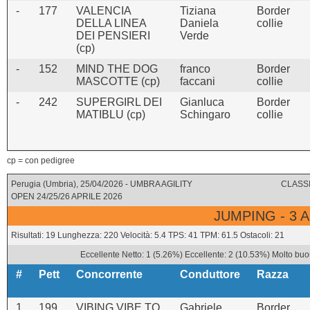
-
177
VALENCIA
Tiziana
Border
DELLA LINEA
Daniela
collie
DEI PENSIERI
Verde
(cp)
-
152
MIND THE DOG
franco
Border
MASCOTTE (cp)
faccani
collie
-
242
SUPERGIRL DEI
Gianluca
Border
MATIBLU (cp)
Schingaro
collie
cp = con pedigree
Perugia (Umbria), 25/04/2026 - UMBRA AGILITY
CLASSI
OPEN 24/25/26 APRILE 2026
JUMPING - 3 
Risultati: 19 Lunghezza: 220 Velocità: 5.4 TPS: 41 TPM: 61.5 Ostacoli: 21
Eccellente Netto: 1 (5.26%) Eccellente: 2 (10.53%) Molto buo
#
Pett
Concorrente
Conduttore
Razza
1
199
VIBING VIBE TO
Gabriele
Border