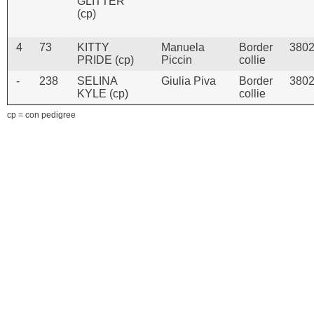
GLITTER
(cp)
4
73
KITTY
Manuela
Border
380
PRIDE (cp)
Piccin
collie
-
238
SELINA
Giulia Piva
Border
380
KYLE (cp)
collie
cp = con pedigree