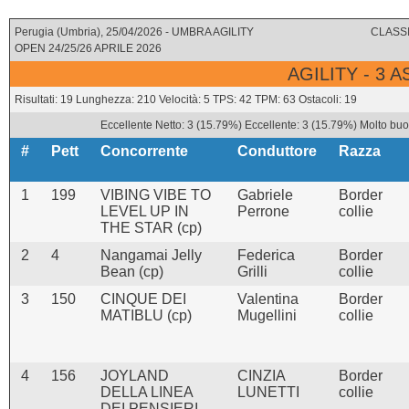
Perugia (Umbria), 25/04/2026 - UMBRA AGILITY
CLASSI
OPEN 24/25/26 APRILE 2026
AGILITY - 3 
Risultati: 19 Lunghezza: 210 Velocità: 5 TPS: 42 TPM: 63 Ostacoli: 19
Eccellente Netto: 3 (15.79%) Eccellente: 3 (15.79%) Molto buo
#
Pett
Concorrente
Conduttore
Razza
1
199
VIBING VIBE TO
Gabriele
Border
LEVEL UP IN
Perrone
collie
THE STAR (cp)
2
4
Nangamai Jelly
Federica
Border
Bean (cp)
Grilli
collie
3
150
CINQUE DEI
Valentina
Border
MATIBLU (cp)
Mugellini
collie
4
156
JOYLAND
CINZIA
Border
DELLA LINEA
LUNETTI
collie
DEI PENSIERI