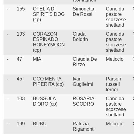
-
155
OFELIA DI
Simonetta
Cane da
SPIRIT'S DOG
De Rossi
pastore
(cp)
scozzese
shetland
-
193
CORAZON
Giada
Cane da
ESPINADO
Boldrin
pastore
HONEYMOON
scozzese
(cp)
shetland
-
47
MIA
Claudia De
Meticcio
Rizzo
-
45
CCQ MENTA
Ivan
Parson
PIPERITA (cp)
Guglielmi
russell
terrier
-
103
BUSSOLA
ROSARIA
Cane da
D'ORO (cp)
SCODRO
pastore
scozzese
shetland
-
199
BUBU
Patrizia
Meticcio
Rigamonti