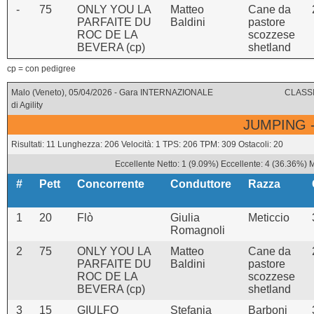
-
75
ONLY YOU LA
Matteo
Cane da
PARFAITE DU
Baldini
pastore
ROC DE LA
scozzese
BEVERA (cp)
shetland
cp = con pedigree
Malo (Veneto), 05/04/2026 - Gara INTERNAZIONALE
CLASSI
di Agility
JUMPING -
Risultati: 11 Lunghezza: 206 Velocità: 1 TPS: 206 TPM: 309 Ostacoli: 20
Eccellente Netto: 1 (9.09%) Eccellente: 4 (36.36%) 
#
Pett
Concorrente
Conduttore
Razza
1
20
Flò
Giulia
Meticcio
Romagnoli
2
75
ONLY YOU LA
Matteo
Cane da
PARFAITE DU
Baldini
pastore
ROC DE LA
scozzese
BEVERA (cp)
shetland
3
15
GIULFO
Stefania
Barboni