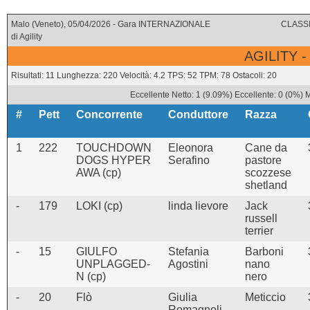
Malo (Veneto), 05/04/2026 - Gara INTERNAZIONALE
CLASSI
di Agility
AGILITY -
Risultati: 11 Lunghezza: 220 Velocità: 4.2 TPS: 52 TPM: 78 Ostacoli: 20
Eccellente Netto: 1 (9.09%) Eccellente: 0 (0%) 
#
Pett
Concorrente
Conduttore
Razza
1
222
TOUCHDOWN
Eleonora
Cane da
DOGS HYPER
Serafino
pastore
AWA (cp)
scozzese
shetland
-
179
LOKI (cp)
linda lievore
Jack
russell
terrier
-
15
GIULFO
Stefania
Barboni
UNPLAGGED-
Agostini
nano
N (cp)
nero
-
20
Flò
Giulia
Meticcio
Romagnoli