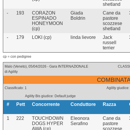
shetland
-
193
CORAZON
Giada
Cane da
ESPINADO
Boldrin
pastore
HONEYMOON
scozzese
(cp)
shetland
-
179
LOKI (cp)
linda lievore
Jack
russell
terrier
cp = con pedigree
Malo (Veneto), 05/04/2026 - Gara INTERNAZIONALE
CLASSI
di Agility
COMBINATA 
Classificato: 1
Agility giud
Agility Bis giudice: Default judge
#
Pett
Concorrente
Conduttore
Razza
1
222
TOUCHDOWN
Eleonora
Cane da
DOGS HYPER
Serafino
pastore
AWA (cp)
scozzese