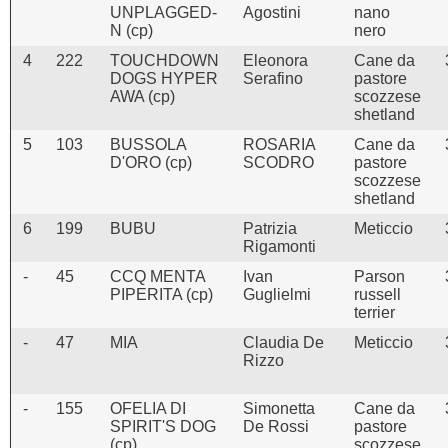
UNPLAGGED-
Agostini
nano
N (cp)
nero
4
222
TOUCHDOWN
Eleonora
Cane da
DOGS HYPER
Serafino
pastore
AWA (cp)
scozzese
shetland
5
103
BUSSOLA
ROSARIA
Cane da
D'ORO (cp)
SCODRO
pastore
scozzese
shetland
6
199
BUBU
Patrizia
Meticcio
Rigamonti
-
45
CCQ MENTA
Ivan
Parson
PIPERITA (cp)
Guglielmi
russell
terrier
-
47
MIA
Claudia De
Meticcio
Rizzo
-
155
OFELIA DI
Simonetta
Cane da
SPIRIT'S DOG
De Rossi
pastore
(cp)
scozzese