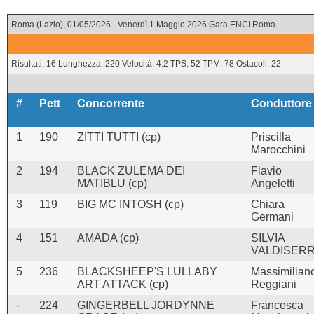
Roma (Lazio), 01/05/2026 - Venerdì 1 Maggio 2026 Gara ENCI Roma
Risultati: 16 Lunghezza: 220 Velocità: 4.2 TPS: 52 TPM: 78 Ostacoli: 22
#
Pett
Concorrente
Conduttore
1
190
ZITTI TUTTI (cp)
Priscilla
Marocchini
2
194
BLACK ZULEMA DEI
Flavio
MATIBLU (cp)
Angeletti
3
119
BIG MC INTOSH (cp)
Chiara
Germani
4
151
AMADA (cp)
SILVIA
VALDISERR
5
236
BLACKSHEEP'S LULLABY
Massimilian
ART ATTACK (cp)
Reggiani
-
224
GINGERBELL JORDYNNE
Francesca