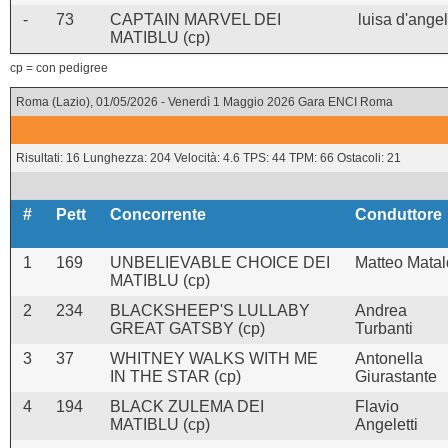
-
73
CAPTAIN MARVEL DEI
luisa d'ange
MATIBLU (cp)
cp = con pedigree
Roma (Lazio), 01/05/2026 - Venerdì 1 Maggio 2026 Gara ENCI Roma
Risultati: 16 Lunghezza: 204 Velocità: 4.6 TPS: 44 TPM: 66 Ostacoli: 21
#
Pett
Concorrente
Conduttore
1
169
UNBELIEVABLE CHOICE DEI
Matteo Matal
MATIBLU (cp)
2
234
BLACKSHEEP'S LULLABY
Andrea
GREAT GATSBY (cp)
Turbanti
3
37
WHITNEY WALKS WITH ME
Antonella
IN THE STAR (cp)
Giurastante
4
194
BLACK ZULEMA DEI
Flavio
MATIBLU (cp)
Angeletti