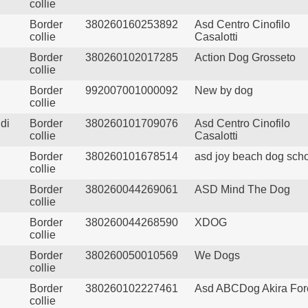
collie
Border
380260160253892
Asd Centro Cinofilo
collie
Casalotti
Border
380260102017285
Action Dog Grosseto
collie
Border
992007001000092
New by dog
i
collie
di
Border
380260101709076
Asd Centro Cinofilo
collie
Casalotti
Border
380260101678514
asd joy beach dog sch
collie
Border
380260044269061
ASD Mind The Dog
collie
Border
380260044268590
XDOG
collie
Border
380260050010569
We Dogs
collie
Border
380260102227461
Asd ABCDog Akira For
collie