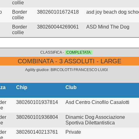
collie
o
Border
380260101672418
asd joy beach dog scho
collie
Border
380260044269061
ASD Mind The Dog
collie
CLASSIFICA -
COMPLETATA
COMBINATA - 3 ASSOLUTI - LARGE
Agility giudice: BIRCOLOTTI FRANCESCO LUIGI
za
Chip
Club
der
380260101937814
Asd Centro Cinofilo Casalotti
ie
der
380260101936804
Dinamic Dog Associazione
ie
Sportiva Dilettantistica
der
380260140213761
Private
ie