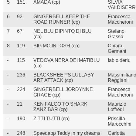
5
151
AMADA (cp)
SILVIA
VALDISERR
6
92
GINGERBELL KEEP THE
Francesca
ROAD RUNNER (cp)
Maccheroni
7
67
NEL BLU DIPINTO DI BLU
Stefano
(cp)
Grasso
8
119
BIG MC INTOSH (cp)
Chiara
Germani
-
115
VEDOVA NERA DEI MATIBLU
fabio deriu
(cp)
-
236
BLACKSHEEP'S LULLABY
Massimilian
ART ATTACK (cp)
Reggiani
-
224
GINGERBELL JORDYNNE
Francesca
GRACE (cp)
Maccheroni
-
21
KEN FALCO TO SHARK
Maurizio
ZANZIBAR (cp)
Loffredi
-
190
ZITTI TUTTI (cp)
Priscilla
Marocchini
-
248
Speedapp Teddy in my dreams
Carlotta