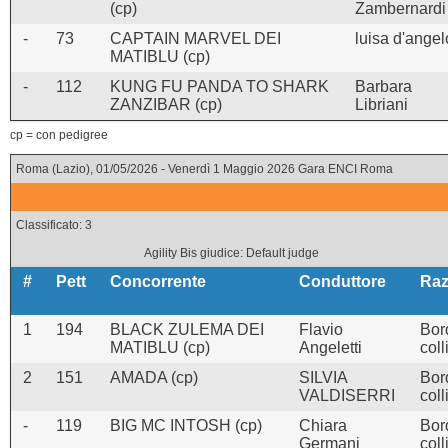
(cp)
Zambernardi
-
73
CAPTAIN MARVEL DEI
luisa d'angel
MATIBLU (cp)
-
112
KUNG FU PANDA TO SHARK
Barbara
ZANZIBAR (cp)
Libriani
cp = con pedigree
Roma (Lazio), 01/05/2026 - Venerdì 1 Maggio 2026 Gara ENCI Roma
Classificato: 3
Agility Bis giudice: Default judge
#
Pett
Concorrente
Conduttore
Raz
1
194
BLACK ZULEMA DEI
Flavio
Bor
MATIBLU (cp)
Angeletti
coll
2
151
AMADA (cp)
SILVIA
Bor
VALDISERRI
coll
-
119
BIG MC INTOSH (cp)
Chiara
Bor
Germani
coll