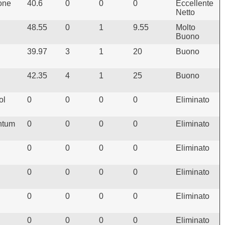
one
40.6
0
0
0
Eccellente
Netto
48.55
0
1
9.55
Molto
Buono
39.97
3
1
20
Buono
42.35
4
1
25
Buono
ol
0
0
0
0
Eliminato
ntum
0
0
0
0
Eliminato
0
0
0
0
Eliminato
0
0
0
0
Eliminato
0
0
0
0
Eliminato
0
0
0
0
Eliminato