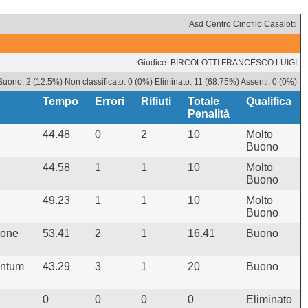
Asd Centro Cinofilo Casalotti
Giudice: BIRCOLOTTI FRANCESCO LUIGI
Buono: 2 (12.5%) Non classificato: 0 (0%) Eliminato: 11 (68.75%) Assenti: 0 (0%)
Tempo
Errori
Rifiuti
Totale
Qualifica
Penalità
44.48
0
2
10
Molto
Buono
44.58
1
1
10
Molto
Buono
49.23
1
1
10
Molto
Buono
ione
53.41
2
1
16.41
Buono
entum
43.29
3
1
20
Buono
0
0
0
0
Eliminato