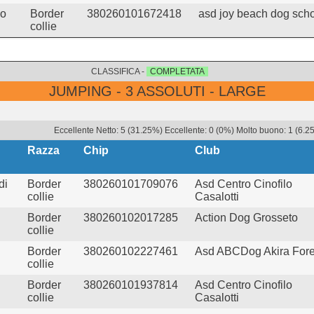
lo
Border
380260101672418
asd joy beach dog sch
collie
CLASSIFICA -
COMPLETATA
JUMPING - 3 ASSOLUTI - LARGE
Eccellente Netto: 5 (31.25%) Eccellente: 0 (0%) Molto buono: 1 (6.2
Razza
Chip
Club
di
Border
380260101709076
Asd Centro Cinofilo
collie
Casalotti
Border
380260102017285
Action Dog Grosseto
collie
Border
380260102227461
Asd ABCDog Akira Fore
collie
Border
380260101937814
Asd Centro Cinofilo
collie
Casalotti