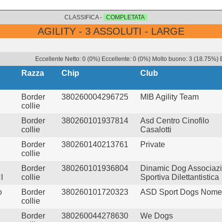
CLASSIFICA -
COMPLETATA
AGILITY - 3 ASSOLUTI - LARGE
Eccellente Netto: 0 (0%) Eccellente: 0 (0%) Molto buono: 3 (18.75%) 
Razza
Chip
Club
Border
380260004296725
MIB Agility Team
collie
Border
380260101937814
Asd Centro Cinofilo
collie
Casalotti
Border
380260140213761
Private
collie
Border
380260101936804
Dinamic Dog Associaz
I
collie
Sportiva Dilettantistica
o
Border
380260101720323
ASD Sport Dogs Nom
collie
Border
380260044278630
We Dogs