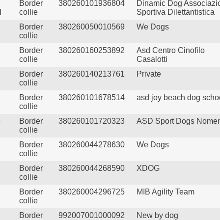
Border
380260101936804
Dinamic Dog Associazi
I
collie
Sportiva Dilettantistica
Border
380260050010569
We Dogs
collie
Border
380260160253892
Asd Centro Cinofilo
collie
Casalotti
Border
380260140213761
Private
collie
Border
380260101678514
asd joy beach dog scho
collie
o
Border
380260101720323
ASD Sport Dogs Nome
collie
Border
380260044278630
We Dogs
collie
Border
380260044268590
XDOG
collie
Border
380260004296725
MIB Agility Team
collie
Border
992007001000092
New by dog