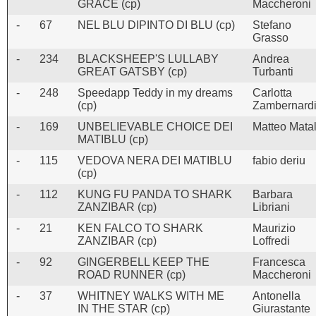
GRACE (cp)
Maccheroni
-
67
NEL BLU DIPINTO DI BLU (cp)
Stefano
Grasso
-
234
BLACKSHEEP'S LULLABY
Andrea
GREAT GATSBY (cp)
Turbanti
-
248
Speedapp Teddy in my dreams
Carlotta
(cp)
Zambernard
-
169
UNBELIEVABLE CHOICE DEI
Matteo Matal
MATIBLU (cp)
-
115
VEDOVA NERA DEI MATIBLU
fabio deriu
(cp)
-
112
KUNG FU PANDA TO SHARK
Barbara
ZANZIBAR (cp)
Libriani
-
21
KEN FALCO TO SHARK
Maurizio
ZANZIBAR (cp)
Loffredi
-
92
GINGERBELL KEEP THE
Francesca
ROAD RUNNER (cp)
Maccheroni
-
37
WHITNEY WALKS WITH ME
Antonella
IN THE STAR (cp)
Giurastante