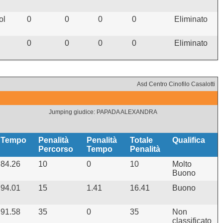
ol
0
0
0
0
Eliminato
0
0
0
0
Eliminato
Asd Centro Cinofilo Casalotti
Jumping giudice: PAPADA ALEXANDRA
Tempo
Penalità
Penalità
Totale
Qualifica
Percorso
Tempo
Penalità
84.26
10
0
10
Molto
Buono
94.01
15
1.41
16.41
Buono
91.58
35
0
35
Non
classificato