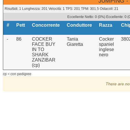
JUMPING -
Risultati: 1 Lunghezza: 201 Velocità: 1 TPS: 201 TPM: 301.5 Ostacoli: 21
Eccellente Netto: 0 (0%) Eccellente: 0 
#
Pett
Concorrente
Conduttore
Razza
Chi
-
86
COCKER
Tania
Cocker
380
FACE BUY
Giaretta
spaniel
IN TO
inglese
SHARK
nero
ZANZIBAR
(cp)
cp = con pedigree
There are no 