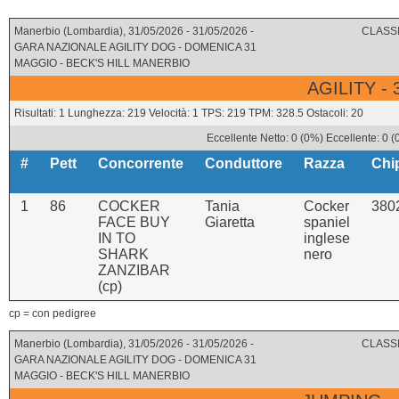
Manerbio (Lombardia), 31/05/2026 - 31/05/2026 -
CLASSI
GARA NAZIONALE AGILITY DOG - DOMENICA 31
MAGGIO - BECK'S HILL MANERBIO
AGILITY -
Risultati: 1 Lunghezza: 219 Velocità: 1 TPS: 219 TPM: 328.5 Ostacoli: 20
Eccellente Netto: 0 (0%) Eccellente: 0 
#
Pett
Concorrente
Conduttore
Razza
Chi
1
86
COCKER
Tania
Cocker
380
FACE BUY
Giaretta
spaniel
IN TO
inglese
SHARK
nero
ZANZIBAR
(cp)
cp = con pedigree
Manerbio (Lombardia), 31/05/2026 - 31/05/2026 -
CLASSI
GARA NAZIONALE AGILITY DOG - DOMENICA 31
MAGGIO - BECK'S HILL MANERBIO