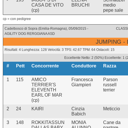
CASA DE VITO
BRUCHI
medio
(cp)
pepe sale
cp = con pedigree
Cadelbosco di Sopra (Emilia-Romagna), 05/09/2015 -
CLASSI
AGILITY DOG RERGGIANA ASD
JUMPING -
Risultati: 4 Lunghezza: 128 Velocità: 3 TPS: 42.67 TPM: 64 Ostacoli: 15
Eccellente Netto: 2 (50%) Eccellente: 1 
#
Pett
Concorrente
Conduttore
Razza
1
115
AMICO
Francesca
Parson
TERRIER'S
Giampieri
russell
ELEVENTH
terrier
EARL OF MAR
(cp)
2
24
KAIRI
Cinzia
Meticcio
Babich
3
148
ROKKITASSUN
MONIA
Cane da
DALLAS BABY
ALUNNO
pastore