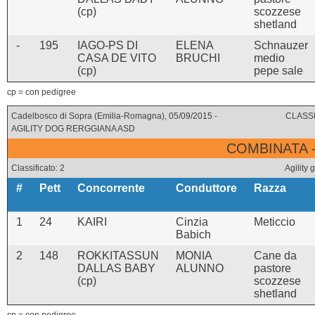
(cp)
scozzese
shetland
-
195
IAGO-PS DI
ELENA
Schnauzer
CASA DE VITO
BRUCHI
medio
(cp)
pepe sale
cp = con pedigree
Cadelbosco di Sopra (Emilia-Romagna), 05/09/2015 -
CLASSI
AGILITY DOG RERGGIANA ASD
COMBINATA 
Classificato: 2
Agility
#
Pett
Concorrente
Conduttore
Razza
1
24
KAIRI
Cinzia
Meticcio
Babich
2
148
ROKKITASSUN
MONIA
Cane da
DALLAS BABY
ALUNNO
pastore
(cp)
scozzese
shetland