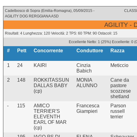
Cadelbosco di Sopra (Emilia-Romagna), 05/09/2015 -
CLASSI
AGILITY DOG RERGGIANA ASD
AGILITY -
Risultati: 4 Lunghezza: 120 Velocità: 2 TPS: 60 TPM: 90 Ostacoli: 15
Eccellente Netto: 1 (25%) Eccellente: 0 
#
Pett
Concorrente
Conduttore
Razza
1
24
KAIRI
Cinzia
Meticcio
Babich
2
148
ROKKITASSUN
MONIA
Cane da
DALLAS BABY
ALUNNO
pastore
(cp)
scozzese
shetland
-
115
AMICO
Francesca
Parson
TERRIER'S
Giampieri
russell
ELEVENTH
terrier
EARL OF MAR
(cp)
-
195
IAGO-PS DI
ELENA
Schnauzer