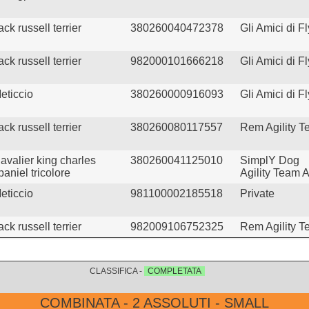
ack russell terrier
380260040472378
Gli Amici di Fl
ack russell terrier
982000101666218
Gli Amici di Fl
eticcio
380260000916093
Gli Amici di Fl
ack russell terrier
380260080117557
Rem Agility 
avalier king charles
380260041125010
SimplY Dog
paniel tricolore
Agility Team
eticcio
981100002185518
Private
ack russell terrier
982009106752325
Rem Agility 
CLASSIFICA -
COMPLETATA
COMBINATA - 2 ASSOLUTI - SMALL