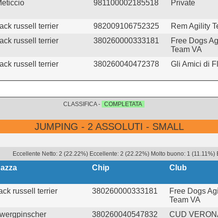
eticcio
981100002185518
Private
ack russell terrier
982009106752325
Rem Agility 
ack russell terrier
380260000333181
Free Dogs Agi
Team VA
ack russell terrier
380260040472378
Gli Amici di F
CLASSIFICA -
COMPLETATA
JUMPING - 2 ASSOLUTI - SMALL
Eccellente Netto: 2 (22.22%) Eccellente: 2 (22.22%) Molto buono: 1 (11.11%) B
azza
Chip
Club
ack russell terrier
380260000333181
Free Dogs Agi
Team VA
wergpinscher
380260040547832
CUD VERON