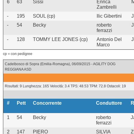
6
63
Sissi
Enrica
M
Zambrelli
-
195
SOUL (cp)
Ilic Gibertini
J
-
54
Becky
roberto
J
ferrazzi
-
128
TOMMY LEE JONES (cp)
Antonio Del
J
Marco
cp = con pedigree
Cadelbosco di Sopra (Emilia-Romagna), 06/09/2015 - AGILITY DOG
REGGIANA ASD
Risultati: 9 Lunghezza: 165 Velocità: 3.4 TPS: 48.53 TPM: 72.8 Ostacoli: 19
#
Pett
Concorrente
Conduttore
R
1
54
Becky
roberto
J
ferrazzi
2
147
PIERO
SILVIA
Z