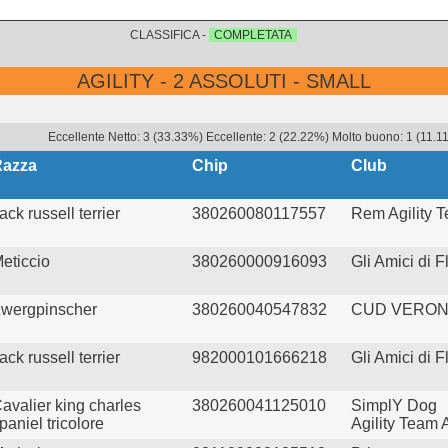
CLASSIFICA -
COMPLETATA
AGILITY - 2 ASSOLUTI - SMALL
Eccellente Netto: 3 (33.33%) Eccellente: 2 (22.22%) Molto buono: 1 (11.11
Razza
Chip
Club
ack russell terrier
380260080117557
Rem Agility 
eticcio
380260000916093
Gli Amici di F
wergpinscher
380260040547832
CUD VERO
ack russell terrier
982000101666218
Gli Amici di F
avalier king charles
380260041125010
SimplY Dog
paniel tricolore
Agility Team