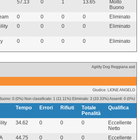
57.13
0
1
13.65
Molto
Buono
Team
0
0
0
0
Eliminato
lity
0
0
0
0
Eliminato
ly
0
0
0
0
Eliminato
Agility Dog Reggiana asd
Giudice: LIONE ANGELO
uono: 0 (0%) Non classificato: 1 (11.11%) Eliminato: 3 (33.33%) Assenti: 0 (0%)
Tempo
Errori
Rifiuti
Totale
Qualifica
Penalità
lity
34.62
0
0
0
Eccellente
Netto
A
44.75
0
0
0
Eccellente