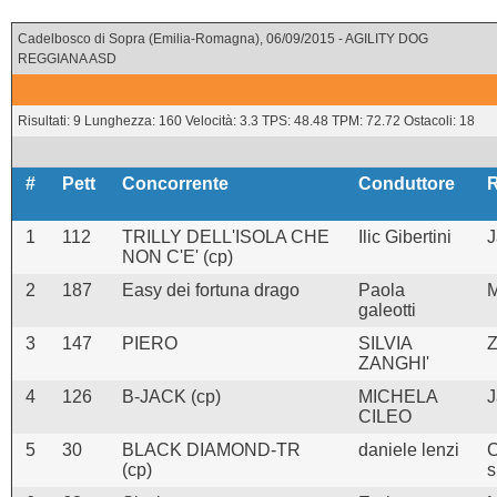
Cadelbosco di Sopra (Emilia-Romagna), 06/09/2015 - AGILITY DOG
REGGIANA ASD
Risultati: 9 Lunghezza: 160 Velocità: 3.3 TPS: 48.48 TPM: 72.72 Ostacoli: 18
#
Pett
Concorrente
Conduttore
1
112
TRILLY DELL'ISOLA CHE
Ilic Gibertini
J
NON C'E' (cp)
2
187
Easy dei fortuna drago
Paola
M
galeotti
3
147
PIERO
SILVIA
Z
ZANGHI'
4
126
B-JACK (cp)
MICHELA
J
CILEO
5
30
BLACK DIAMOND-TR
daniele lenzi
C
(cp)
s