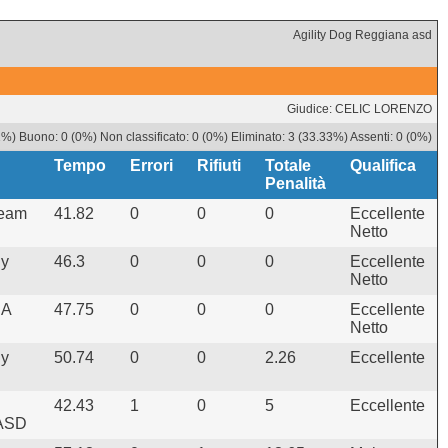
Agility Dog Reggiana asd
Giudice: CELIC LORENZO
%) Buono: 0 (0%) Non classificato: 0 (0%) Eliminato: 3 (33.33%) Assenti: 0 (0%)
Tempo
Errori
Rifiuti
Totale
Qualifica
Penalità
Team
41.82
0
0
0
Eccellente
Netto
ly
46.3
0
0
0
Eccellente
Netto
NA
47.75
0
0
0
Eccellente
Netto
ly
50.74
0
0
2.26
Eccellente
42.43
1
0
5
Eccellente
 ASD