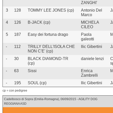
ZANGHI'
3
128
TOMMY LEE JONES (cp)
Antonio Del
J
Marco
4
126
B-JACK (cp)
MICHELA
J
CILEO
5
187
Easy dei fortuna drago
Paola
M
galeotti
-
112
TRILLY DELL'ISOLA CHE
Ilic Gibertini
J
NON C'E' (cp)
-
30
BLACK DIAMOND-TR
daniele lenzi
C
(cp)
s
-
63
Sissi
Enrica
M
Zambrelli
-
195
SOUL (cp)
Ilic Gibertini
J
cp = con pedigree
Cadelbosco di Sopra (Emilia-Romagna), 06/09/2015 - AGILITY DOG
REGGIANA ASD