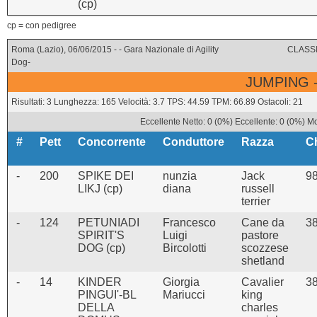
(cp)
cp = con pedigree
Roma (Lazio), 06/06/2015 - - Gara Nazionale di Agility
CLASSI
Dog-
JUMPING -
Risultati: 3 Lunghezza: 165 Velocità: 3.7 TPS: 44.59 TPM: 66.89 Ostacoli: 21
Eccellente Netto: 0 (0%) Eccellente: 0 (0%) M
#
Pett
Concorrente
Conduttore
Razza
C
-
200
SPIKE DEI
nunzia
Jack
9
LIKJ (cp)
diana
russell
terrier
-
124
PETUNIADI
Francesco
Cane da
3
SPIRIT'S
Luigi
pastore
DOG (cp)
Bircolotti
scozzese
shetland
-
14
KINDER
Giorgia
Cavalier
3
PINGUI'-BL
Mariucci
king
DELLA
charles