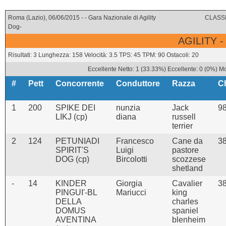
Roma (Lazio), 06/06/2015 - - Gara Nazionale di Agility
CLASSI
Dog-
AGILITY -
Risultati: 3 Lunghezza: 158 Velocità: 3.5 TPS: 45 TPM: 90 Ostacoli: 20
Eccellente Netto: 1 (33.33%) Eccellente: 0 (0%) Mo
#
Pett
Concorrente
Conduttore
Razza
C
1
200
SPIKE DEI
nunzia
Jack
9
LIKJ (cp)
diana
russell
terrier
2
124
PETUNIADI
Francesco
Cane da
3
SPIRIT'S
Luigi
pastore
DOG (cp)
Bircolotti
scozzese
shetland
-
14
KINDER
Giorgia
Cavalier
3
PINGUI'-BL
Mariucci
king
DELLA
charles
DOMUS
spaniel
AVENTINA
blenheim