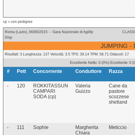
cp = con pedigree
Roma (Lazio), 06/06/2015 - - Gara Nazionale di Agility
CLASSI
Dog-
JUMPING -
Risultati: 3 Lunghezza: 137 Velocità: 3.5 TPS: 39.14 TPM: 58.71 Ostacoli: 17
Eccellente Netto: 0 (0%) Eccellente: 0 
#
Pett
Concorrente
Conduttore
Razza
-
120
ROKKITASSUN
Valeria
Cane da
CAMPARI
Guizzo
pastore
SODA (cp)
scozzese
shetland
-
111
Sophie
Margherita
Meticcio
Chiara