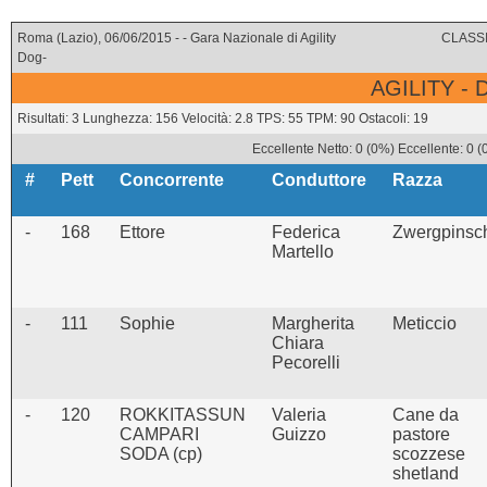
Roma (Lazio), 06/06/2015 - - Gara Nazionale di Agility
CLASSI
Dog-
AGILITY -
Risultati: 3 Lunghezza: 156 Velocità: 2.8 TPS: 55 TPM: 90 Ostacoli: 19
Eccellente Netto: 0 (0%) Eccellente: 0 
#
Pett
Concorrente
Conduttore
Razza
-
168
Ettore
Federica
Zwergpinsc
Martello
-
111
Sophie
Margherita
Meticcio
Chiara
Pecorelli
-
120
ROKKITASSUN
Valeria
Cane da
CAMPARI
Guizzo
pastore
SODA (cp)
scozzese
shetland