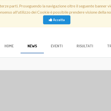
erze parti. Proseguendo la navigazione oltre il seguente banner vi
consenso all'utilizzo dei Cookie è possibile prendere visione della 
Accetta
HOME
NEWS
EVENTI
RISULTATI
T