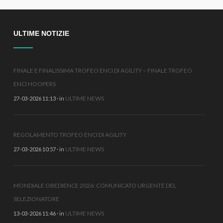
ULTIME NOTIZIE
FINALE E FINALISSIMA TROFEO ENCI DI AGILITY – FINALE TROFEO
ENCI HOOPERS
ULTIME NEWS
27-03-2026 11:13 · in
REGOLAMENTO TROFEO ENCI DI AGILITY
ULTIME NEWS
27-03-2026 10:57 · in
MONDIALE OBEDIENCE 2026: COMUNICATO URGENTE DEL
SELEZIONATORE
ULTIME NEWS
13-03-2026 11:46 · in