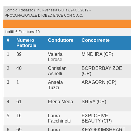
Corno di Rosazzo (Friuli-Venezia Giulia), 24/03/2019 -
PROVA NAZIONALE DI OBEDIENCE CON C.A.C.
Iscritti: 6 Exercises: 10
#
Numero
Conduttore
Concorrente
Pettorale
1
39
Valeria
MIND IRA (CP)
Lerose
2
40
Christian
BORDERBAY ZOE
Asirelli
(CP)
3
1
Anaela
ARAGORN (CP)
Tuzzi
4
61
Elena Meda
SHIVA (CP)
5
16
Laura
EXPLOSIVE
Facchinetti
BEAUTY (CP)
6
69
Laura
KEYOFKIMSHEART