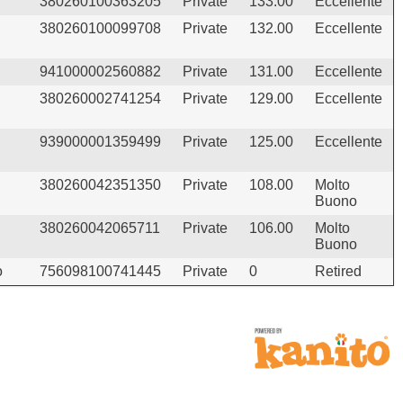
380260100363205
Private
133.00
Eccellente
380260100099708
Private
132.00
Eccellente
941000002560882
Private
131.00
Eccellente
380260002741254
Private
129.00
Eccellente
939000001359499
Private
125.00
Eccellente
380260042351350
Private
108.00
Molto
Buono
380260042065711
Private
106.00
Molto
Buono
o
756098100741445
Private
0
Retired