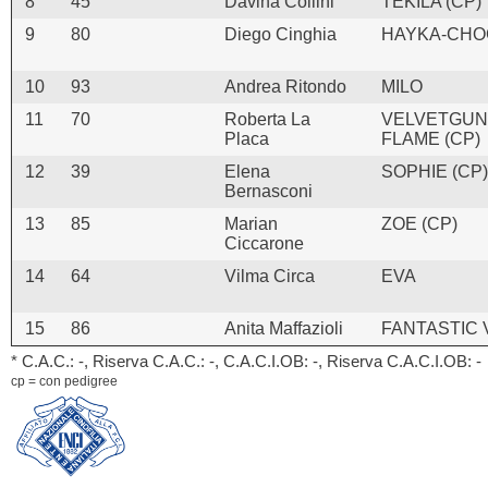
8
45
Davina Collini
TEKILA (CP)
9
80
Diego Cinghia
HAYKA-CHO
10
93
Andrea Ritondo
MILO
11
70
Roberta La
VELVETGUN
Placa
FLAME (CP)
12
39
Elena
SOPHIE (CP)
Bernasconi
13
85
Marian
ZOE (CP)
Ciccarone
14
64
Vilma Circa
EVA
15
86
Anita Maffazioli
FANTASTIC 
* C.A.C.: -, Riserva C.A.C.: -, C.A.C.I.OB: -, Riserva C.A.C.I.OB: -
cp = con pedigree