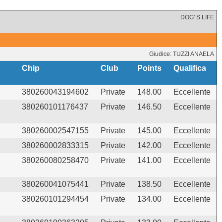
DOG' S LIFE
Giudice: TUZZI ANAELA
Chip
Club
Points
Qualifica
380260043194602
Private
148.00
Eccellente
380260101176437
Private
146.50
Eccellente
380260002547155
Private
145.00
Eccellente
380260002833315
Private
142.00
Eccellente
380260080258470
Private
141.00
Eccellente
380260041075441
Private
138.50
Eccellente
380260101294454
Private
134.00
Eccellente