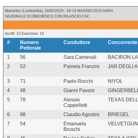
Manerbio (Lombardia), 18/05/2019 - 18-19 MAGGIO 2019 GARA
NAZIONALE DI OBEDIENCE CON RILASCIO CAC
Iscritti: 15 Exercises: 10
#
Numero
Conduttore
Concorrente
Pettorale
1
56
Sara Carnevali
BACIRON LA
2
52
Pamela Franzini
JAR DEGLI 
3
71
Paolo Rocchi
NIYOL
4
48
Gianni Pavoni
GINGERBELL 
5
78
Alessio
TEXAS DELL
Cappelletti
6
98
Claudio Agostini
BRIEGEL
7
54
Emanuela
VELVETGUN 
Bruschi