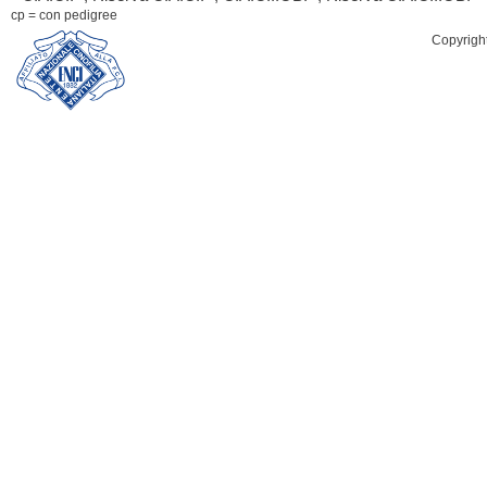
cp = con pedigree
Copyrigh