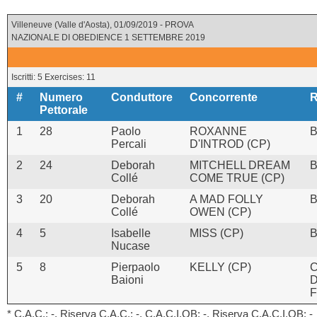
Villeneuve (Valle d'Aosta), 01/09/2019 - PROVA
NAZIONALE DI OBEDIENCE 1 SETTEMBRE 2019
Iscritti: 5 Exercises: 11
#
Numero
Conduttore
Concorrente
R
Pettorale
1
28
Paolo
ROXANNE
B
Percali
D'INTROD (CP)
2
24
Deborah
MITCHELL DREAM
B
Collé
COME TRUE (CP)
3
20
Deborah
A MAD FOLLY
B
Collé
OWEN (CP)
4
5
Isabelle
MISS (CP)
B
Nucase
5
8
Pierpaolo
KELLY (CP)
C
Baioni
D
F
* C.A.C.: -, Riserva C.A.C.: -, C.A.C.I.OB: -, Riserva C.A.C.I.OB: -