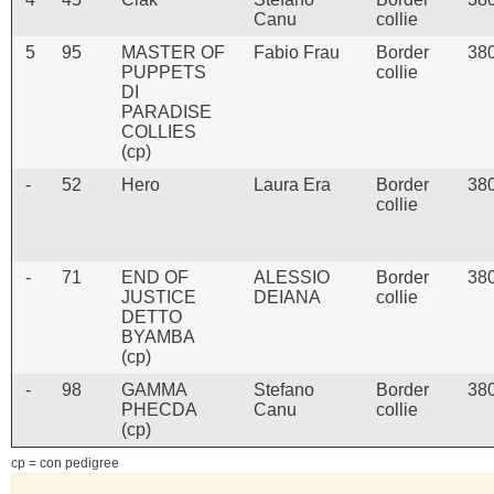
Canu
collie
5
95
MASTER OF
Fabio Frau
Border
38
PUPPETS
collie
DI
PARADISE
COLLIES
(cp)
-
52
Hero
Laura Era
Border
38
collie
-
71
END OF
ALESSIO
Border
38
JUSTICE
DEIANA
collie
DETTO
BYAMBA
(cp)
-
98
GAMMA
Stefano
Border
38
PHECDA
Canu
collie
(cp)
cp = con pedigree