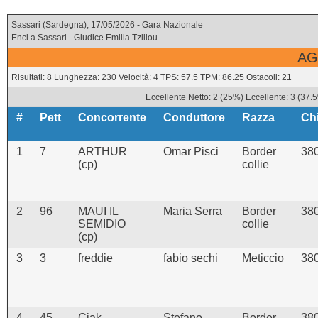
Sassari (Sardegna), 17/05/2026 - Gara Nazionale
Enci a Sassari - Giudice Emilia Tziliou
AG
Risultati: 8 Lunghezza: 230 Velocità: 4 TPS: 57.5 TPM: 86.25 Ostacoli: 21
Eccellente Netto: 2 (25%) Eccellente: 3 (37.
#
Pett
Concorrente
Conduttore
Razza
Ch
1
7
ARTHUR
Omar Pisci
Border
38
(cp)
collie
2
96
MAUI IL
Maria Serra
Border
38
SEMIDIO
collie
(cp)
3
3
freddie
fabio sechi
Meticcio
38
4
45
Ciak
Stefano
Border
38