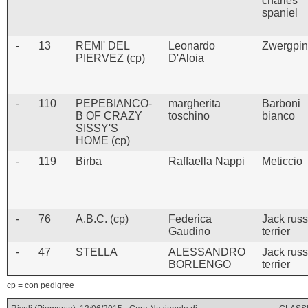
charles
spaniel
-
13
REMI' DEL
Leonardo
Zwergpin
PIERVEZ (cp)
D'Aloia
-
110
PEPEBIANCO-
margherita
Barboni
B OF CRAZY
toschino
bianco
SISSY'S
HOME (cp)
-
119
Birba
Raffaella Nappi
Meticcio
-
76
A.B.C. (cp)
Federica
Jack russ
Gaudino
terrier
-
47
STELLA
ALESSANDRO
Jack russ
BORLENGO
terrier
cp = con pedigree