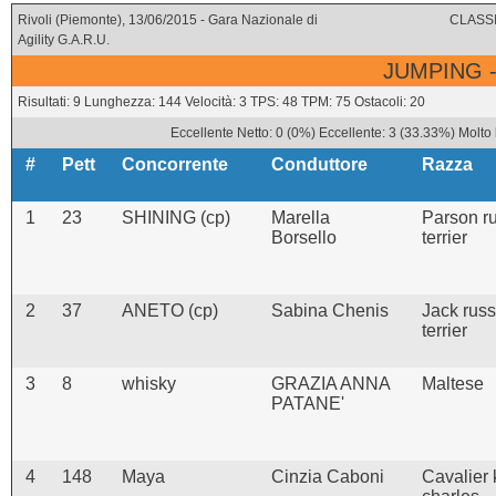
Rivoli (Piemonte), 13/06/2015 - Gara Nazionale di
CLASSI
Agility G.A.R.U.
JUMPING -
Risultati: 9 Lunghezza: 144 Velocità: 3 TPS: 48 TPM: 75 Ostacoli: 20
Eccellente Netto: 0 (0%) Eccellente: 3 (33.33%) Molto
#
Pett
Concorrente
Conduttore
Razza
1
23
SHINING (cp)
Marella
Parson ru
Borsello
terrier
2
37
ANETO (cp)
Sabina Chenis
Jack russ
terrier
3
8
whisky
GRAZIA ANNA
Maltese
PATANE'
4
148
Maya
Cinzia Caboni
Cavalier 