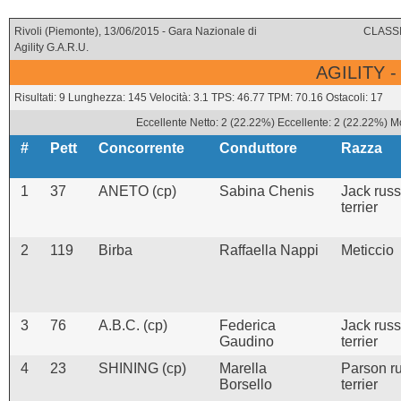
Rivoli (Piemonte), 13/06/2015 - Gara Nazionale di
CLASSI
Agility G.A.R.U.
AGILITY -
Risultati: 9 Lunghezza: 145 Velocità: 3.1 TPS: 46.77 TPM: 70.16 Ostacoli: 17
Eccellente Netto: 2 (22.22%) Eccellente: 2 (22.22%) Mo
#
Pett
Concorrente
Conduttore
Razza
1
37
ANETO (cp)
Sabina Chenis
Jack russ
terrier
2
119
Birba
Raffaella Nappi
Meticcio
3
76
A.B.C. (cp)
Federica
Jack russ
Gaudino
terrier
4
23
SHINING (cp)
Marella
Parson ru
Borsello
terrier