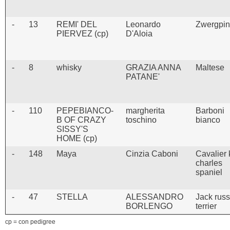
-
13
REMI' DEL
Leonardo
Zwergpin
PIERVEZ (cp)
D'Aloia
-
8
whisky
GRAZIA ANNA
Maltese
PATANE'
-
110
PEPEBIANCO-
margherita
Barboni
B OF CRAZY
toschino
bianco
SISSY'S
HOME (cp)
-
148
Maya
Cinzia Caboni
Cavalier 
charles
spaniel
-
47
STELLA
ALESSANDRO
Jack russ
BORLENGO
terrier
cp = con pedigree