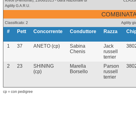
Rivoli (Piemonte), 13/06/2015 - Gara Nazionale di
CLASSI
Agility G.A.R.U.
COMBINATA 
Classificato: 2
Agility 
#
Pett
Concorrente
Conduttore
Razza
Chi
1
37
ANETO (cp)
Sabina
Jack
380
Chenis
russell
terrier
2
23
SHINING
Marella
Parson
380
(cp)
Borsello
russell
terrier
cp = con pedigree