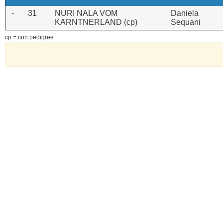
-
31
NURI NALA VOM
Daniela
KARNTNERLAND (cp)
Sequani
cp = con pedigree