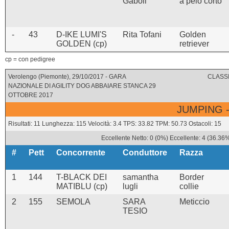
Gaboli
a pelo corto
-
43
D-IKE LUMI'S
Rita Tofani
Golden
GOLDEN (cp)
retriever
cp = con pedigree
Verolengo (Piemonte), 29/10/2017 - GARA
CLASSI
NAZIONALE DI AGILITY DOG ABBAIARE STANCA 29
OTTOBRE 2017
JUMPING -
Risultati: 11 Lunghezza: 115 Velocità: 3.4 TPS: 33.82 TPM: 50.73 Ostacoli: 15
Eccellente Netto: 0 (0%) Eccellente: 4 (36.36
#
Pett
Concorrente
Conduttore
Razza
1
144
T-BLACK DEI
samantha
Border
MATIBLU (cp)
lugli
collie
2
155
SEMOLA
SARA
Meticcio
TESIO