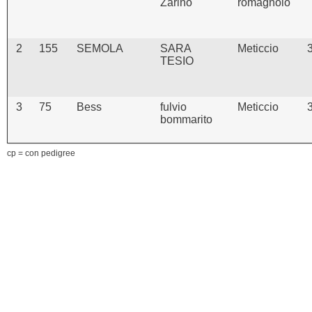
Zarino
romagnolo
2
155
SEMOLA
SARA
Meticcio
TESIO
3
75
Bess
fulvio
Meticcio
bommarito
cp = con pedigree