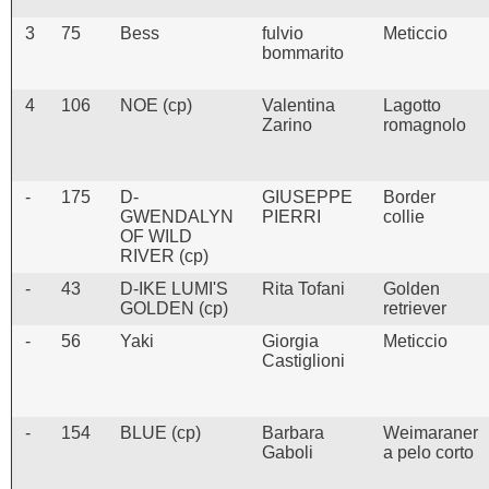
3
75
Bess
fulvio
Meticcio
bommarito
4
106
NOE (cp)
Valentina
Lagotto
Zarino
romagnolo
-
175
D-
GIUSEPPE
Border
GWENDALYN
PIERRI
collie
OF WILD
RIVER (cp)
-
43
D-IKE LUMI'S
Rita Tofani
Golden
GOLDEN (cp)
retriever
-
56
Yaki
Giorgia
Meticcio
Castiglioni
-
154
BLUE (cp)
Barbara
Weimaraner
Gaboli
a pelo corto