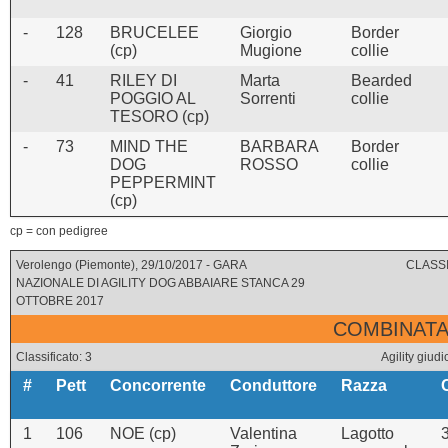
-
128
BRUCELEE
Giorgio
Border
(cp)
Mugione
collie
-
41
RILEY DI
Marta
Bearded
POGGIO AL
Sorrenti
collie
TESORO (cp)
-
73
MIND THE
BARBARA
Border
DOG
ROSSO
collie
PEPPERMINT
(cp)
cp = con pedigree
Verolengo (Piemonte), 29/10/2017 - GARA
CLASSI
NAZIONALE DI AGILITY DOG ABBAIARE STANCA 29
OTTOBRE 2017
COMBINATA 
Classificato: 3
Agility giu
#
Pett
Concorrente
Conduttore
Razza
1
106
NOE (cp)
Valentina
Lagotto