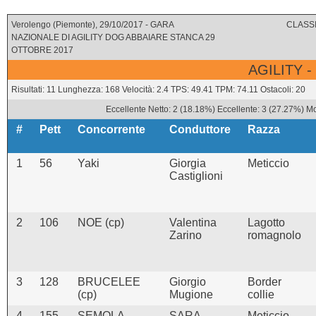
Verolengo (Piemonte), 29/10/2017 - GARA
CLASSI
NAZIONALE DI AGILITY DOG ABBAIARE STANCA 29
OTTOBRE 2017
AGILITY -
Risultati: 11 Lunghezza: 168 Velocità: 2.4 TPS: 49.41 TPM: 74.11 Ostacoli: 20
Eccellente Netto: 2 (18.18%) Eccellente: 3 (27.27%) Mo
#
Pett
Concorrente
Conduttore
Razza
1
56
Yaki
Giorgia
Meticcio
Castiglioni
2
106
NOE (cp)
Valentina
Lagotto
Zarino
romagnolo
3
128
BRUCELEE
Giorgio
Border
(cp)
Mugione
collie
4
155
SEMOLA
SARA
Meticcio