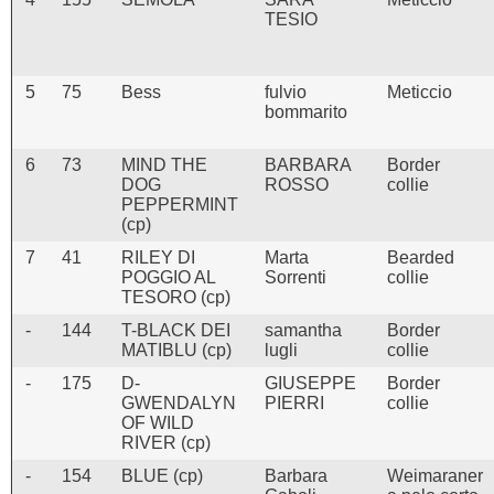
TESIO
5
75
Bess
fulvio
Meticcio
bommarito
6
73
MIND THE
BARBARA
Border
DOG
ROSSO
collie
PEPPERMINT
(cp)
7
41
RILEY DI
Marta
Bearded
POGGIO AL
Sorrenti
collie
TESORO (cp)
-
144
T-BLACK DEI
samantha
Border
MATIBLU (cp)
lugli
collie
-
175
D-
GIUSEPPE
Border
GWENDALYN
PIERRI
collie
OF WILD
RIVER (cp)
-
154
BLUE (cp)
Barbara
Weimaraner