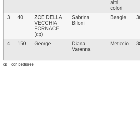
altri
colori
3
40
ZOE DELLA
Sabrina
Beagle
3
VECCHIA
Biloni
FORNACE
(cp)
4
150
George
Diana
Meticcio
3
Varenna
cp = con pedigree