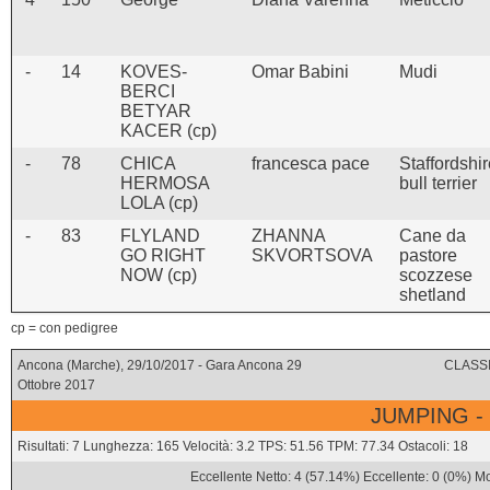
-
14
KOVES-
Omar Babini
Mudi
BERCI
BETYAR
KACER (cp)
-
78
CHICA
francesca pace
Staffordshi
HERMOSA
bull terrier
LOLA (cp)
-
83
FLYLAND
ZHANNA
Cane da
GO RIGHT
SKVORTSOVA
pastore
NOW (cp)
scozzese
shetland
cp = con pedigree
Ancona (Marche), 29/10/2017 - Gara Ancona 29
CLASSI
Ottobre 2017
JUMPING -
Risultati: 7 Lunghezza: 165 Velocità: 3.2 TPS: 51.56 TPM: 77.34 Ostacoli: 18
Eccellente Netto: 4 (57.14%) Eccellente: 0 (0%) Mo