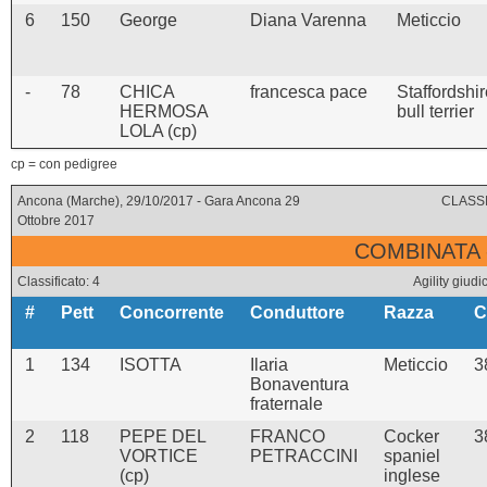
6
150
George
Diana Varenna
Meticcio
-
78
CHICA
francesca pace
Staffordshi
HERMOSA
bull terrier
LOLA (cp)
cp = con pedigree
Ancona (Marche), 29/10/2017 - Gara Ancona 29
CLASSI
Ottobre 2017
COMBINATA 
Classificato: 4
Agility gi
#
Pett
Concorrente
Conduttore
Razza
C
1
134
ISOTTA
Ilaria
Meticcio
3
Bonaventura
fraternale
2
118
PEPE DEL
FRANCO
Cocker
3
VORTICE
PETRACCINI
spaniel
(cp)
inglese