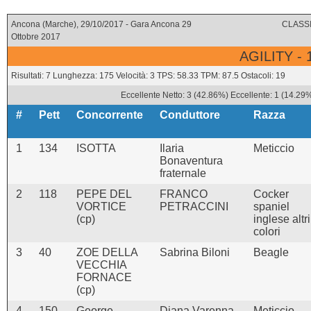
Ancona (Marche), 29/10/2017 - Gara Ancona 29
CLASSI
Ottobre 2017
AGILITY -
Risultati: 7 Lunghezza: 175 Velocità: 3 TPS: 58.33 TPM: 87.5 Ostacoli: 19
Eccellente Netto: 3 (42.86%) Eccellente: 1 (14.29%
#
Pett
Concorrente
Conduttore
Razza
1
134
ISOTTA
Ilaria
Meticcio
Bonaventura
fraternale
2
118
PEPE DEL
FRANCO
Cocker
VORTICE
PETRACCINI
spaniel
(cp)
inglese altri
colori
3
40
ZOE DELLA
Sabrina Biloni
Beagle
VECCHIA
FORNACE
(cp)
4
150
George
Diana Varenna
Meticcio