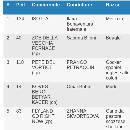
#
Pett
Concorrente
Conduttore
Razza
1
134
ISOTTA
Ilaria
Meticcio
Bonaventura
fraternale
2
40
ZOE DELLA
Sabrina Biloni
Beagle
VECCHIA
FORNACE
(cp)
3
118
PEPE DEL
FRANCO
Cocker
VORTICE
PETRACCINI
spaniel
(cp)
inglese altri
colori
4
14
KOVES-
Omar Babini
Mudi
BERCI
BETYAR
KACER (cp)
5
83
FLYLAND
ZHANNA
Cane da
GO RIGHT
SKVORTSOVA
pastore
NOW (cp)
scozzese
shetland