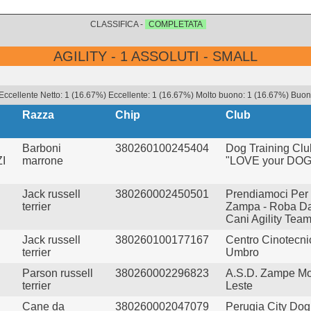
CLASSIFICA -
COMPLETATA
AGILITY - 1 ASSOLUTI - SMALL
Eccellente Netto: 1 (16.67%) Eccellente: 1 (16.67%) Molto buono: 1 (16.67%) Buono
Razza
Chip
Club
Barboni
380260100245404
Dog Training Clu
I
marrone
"LOVE your DOG
Jack russell
380260002450501
Prendiamoci Per
terrier
Zampa - Roba D
Cani Agility Tea
Jack russell
380260100177167
Centro Cinotecni
terrier
Umbro
Parson russell
380260002296823
A.S.D. Zampe Mo
terrier
Leste
Cane da
380260002047079
Perugia City Dog