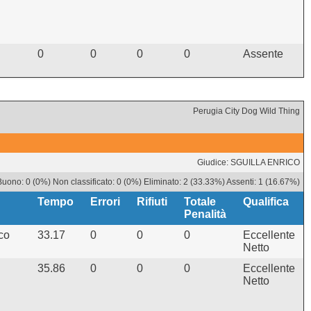
0
0
0
0
Assente
Perugia City Dog Wild Thing
Giudice: SGUILLA ENRICO
uono: 0 (0%) Non classificato: 0 (0%) Eliminato: 2 (33.33%) Assenti: 1 (16.67%)
Tempo
Errori
Rifiuti
Totale
Qualifica
Penalità
co
33.17
0
0
0
Eccellente
Netto
35.86
0
0
0
Eccellente
Netto