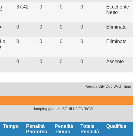
b
37.42
0
0
0
Eccellente
"
Netto
-
0
0
0
0
Eliminato
 La
0
0
0
0
Eliminato
a
m
0
0
0
0
Assente
Perugia City Dog Wild Thing
Jumping giudice: SGUILLA ENRICO
Tempo
Penalità
Penalità
Totale
Qualifica
Percorso
Tempo
Penalità