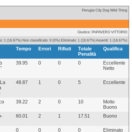
Perugia City Dog Wild Thing
Giudice: PAPAVERO VITTORIO
: 1 (16.67%) Non classificato: 0 (0%) Eliminato: 1 (16.67%) Assenti: 1 (16.67%)
Tempo
Errori
Rifiuti
Totale
Qualifica
Penalità
b
39.95
0
0
0
Eccellente
"
Netto
 La
48.87
1
0
5
Eccellente
a
m
co
39.22
2
0
10
Molto
Buono
-
60.01
2
1
17.51
Buono
0
0
0
0
Eliminato