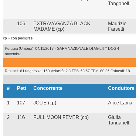
Tanganelli
-
106
EXTRAVAGANZA BLACK
Maurizio
MADAME (cp)
Farsetti
cp = con pedigree
Perugia (Umbria), 04/11/2017 - GARA NAZIONALE DI AGILITY DOG 4
novembre
Risultati: 6 Lunghezza: 150 Velocità: 2.8 TPS: 53.57 TPM: 80.36 Ostacoli: 18
#
Pett
Concorrente
Conduttore
1
107
JOLIE (cp)
Alice Lama
2
116
FULL MOON FEVER (cp)
Giulia
Tanganelli