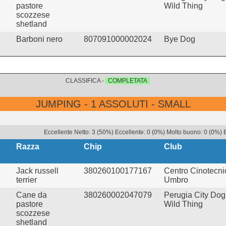
pastore
Wild Thing
scozzese
shetland
Barboni nero
807091000002024
Bye Dog
CLASSIFICA -
COMPLETATA
JUMPING - 1 ASSOLUTI - SMALL
Eccellente Netto: 3 (50%) Eccellente: 0 (0%) Molto buono: 0 (0%) B
Razza
Chip
Club
Jack russell
380260100177167
Centro Cinotecni
terrier
Umbro
Cane da
380260002047079
Perugia City Dog
pastore
Wild Thing
scozzese
shetland