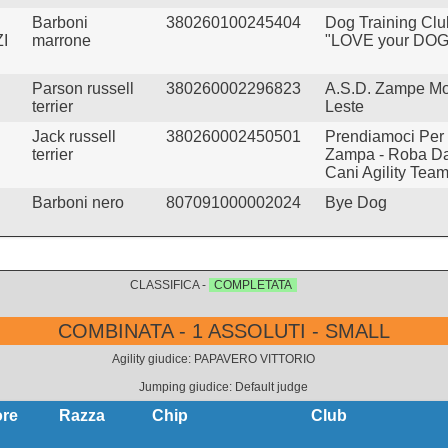
Barboni
380260100245404
Dog Training Clu
I
marrone
"LOVE your DOG
Parson russell
380260002296823
A.S.D. Zampe Mo
terrier
Leste
Jack russell
380260002450501
Prendiamoci Per
terrier
Zampa - Roba D
Cani Agility Tea
Barboni nero
807091000002024
Bye Dog
CLASSIFICA -
COMPLETATA
COMBINATA - 1 ASSOLUTI - SMALL
Agility giudice: PAPAVERO VITTORIO
Jumping giudice: Default judge
ore
Razza
Chip
Club