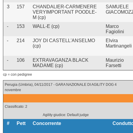
3
157
CHANDALIER-CARMENERE
SAMUELE
VERYIMPORTANT POODLE-
GIACOMOZZ
M (cp)
-
153
WALL-E (cp)
Marco
Fagiolini
-
214
JOY DI CASTELL'ANSELMO
Elvira
(cp)
Martinangeli
-
106
EXTRAVAGANZA BLACK
Maurizio
MADAME (cp)
Farsetti
cp = con pedigree
Perugia (Umbria), 04/11/2017 - GARA NAZIONALE DI AGILITY DOG 4
novembre
Classificato: 2
Agility giudice: Default judge
#
Pett
Concorrente
Condutt