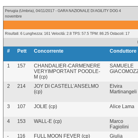
Perugia (Umbria), 04/11/2017 - GARA NAZIONALE DI AGILITY DOG 4
novembre
Risultati: 6 Lunghezza: 161 Velocità: 2.8 TPS: 57.5 TPM: 86.25 Ostacoli: 17
#
Pett
Concorrente
Conduttore
1
157
CHANDALIER-CARMENERE
SAMUELE
VERYIMPORTANT POODLE-
GIACOMOZZ
M (cp)
2
214
JOY DI CASTELL'ANSELMO
Elvira
(cp)
Martinangeli
3
107
JOLIE (cp)
Alice Lama
4
153
WALL-E (cp)
Marco
Fagiolini
-
116
FULL MOON FEVER (cp)
Giulia