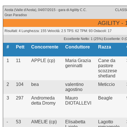
Aosta (Valle d'Aosta), 04/07/2015 - gara di Agility C.C.
CLASSI
Gran Paradiso
AGILITY -
Risultati: 4 Lunghezza: 155 Velocità: 2.5 TPS: 62 TPM: 93 Ostacoli: 17
Eccellente Netto: 1 (25%) Eccellente: 0 
#
Pett
Concorrente
Conduttore
Razza
1
11
APPLE (cp)
Maria Grazia
Cane da
geninatti
pastore
scozzese
shetland
2
104
bea
valentino
Meticcio
agostino
3
297
Andromeda
Mauro
Beagle
detta Dromy
DIOTALLEVI
-
53
AMELIE (cp)
Elisabetta
Lagotto
Laiolo
romagnolo