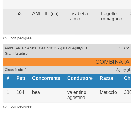
-
53
AMELIE (cp)
Elisabetta
Lagotto
Laiolo
romagnolo
cp = con pedigree
Aosta (Valle d'Aosta), 04/07/2015 - gara di Agility C.C.
CLASSI
Gran Paradiso
COMBINATA 
Classificato: 1
Agility 
#
Pett
Concorrente
Conduttore
Razza
Ch
1
104
bea
valentino
Meticcio
38
agostino
cp = con pedigree