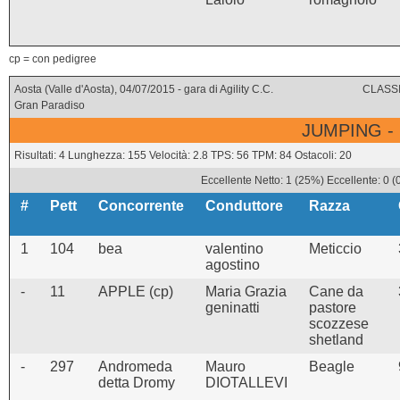
cp = con pedigree
Aosta (Valle d'Aosta), 04/07/2015 - gara di Agility C.C.
CLASSI
Gran Paradiso
JUMPING -
Risultati: 4 Lunghezza: 155 Velocità: 2.8 TPS: 56 TPM: 84 Ostacoli: 20
Eccellente Netto: 1 (25%) Eccellente: 0 
#
Pett
Concorrente
Conduttore
Razza
1
104
bea
valentino
Meticcio
agostino
-
11
APPLE (cp)
Maria Grazia
Cane da
geninatti
pastore
scozzese
shetland
-
297
Andromeda
Mauro
Beagle
detta Dromy
DIOTALLEVI