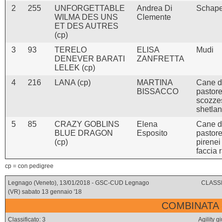
2
255
UNFORGETTABLE
Andrea Di
Schap
WILMA DES UNS
Clemente
ET DES AUTRES
(cp)
3
93
TERELO
ELISA
Mudi
DENEVER BARATI
ZANFRETTA
LELEK (cp)
4
216
LANA (cp)
MARTINA
Cane 
BISSACCO
pastor
scozze
shetla
5
85
CRAZY GOBLINS
Elena
Cane 
BLUE DRAGON
Esposito
pastore
(cp)
pirenei
faccia 
cp = con pedigree
Legnago (Veneto), 13/01/2018 - GSC-CUD Legnago
CLASSI
(VR) sabato 13 gennaio '18
COMBINATA 
Classificato: 3
Agility