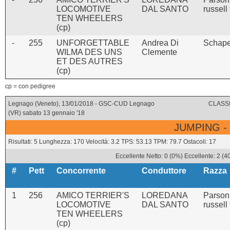
LOCOMOTIVE
DAL SANTO
russell 
TEN WHEELERS
(cp)
-
255
UNFORGETTABLE
Andrea Di
Schap
WILMA DES UNS
Clemente
ET DES AUTRES
(cp)
cp = con pedigree
Legnago (Veneto), 13/01/2018 - GSC-CUD Legnago
CLASSI
(VR) sabato 13 gennaio '18
JUMPING -
Risultati: 5 Lunghezza: 170 Velocità: 3.2 TPS: 53.13 TPM: 79.7 Ostacoli: 17
Eccellente Netto: 0 (0%) Eccellente: 2 (
#
Pett
Concorrente
Conduttore
Razza
1
256
AMICO TERRIER'S
LOREDANA
Parson
LOCOMOTIVE
DAL SANTO
russell 
TEN WHEELERS
(cp)