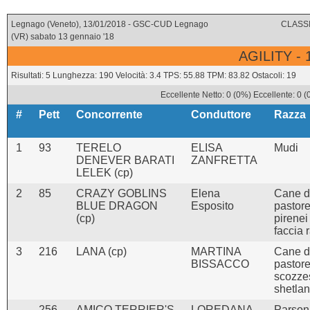
Legnago (Veneto), 13/01/2018 - GSC-CUD Legnago
CLASSI
(VR) sabato 13 gennaio '18
AGILITY -
Risultati: 5 Lunghezza: 190 Velocità: 3.4 TPS: 55.88 TPM: 83.82 Ostacoli: 19
Eccellente Netto: 0 (0%) Eccellente: 0 
#
Pett
Concorrente
Conduttore
Razza
1
93
TERELO
ELISA
Mudi
DENEVER BARATI
ZANFRETTA
LELEK (cp)
2
85
CRAZY GOBLINS
Elena
Cane 
BLUE DRAGON
Esposito
pastore
(cp)
pirenei
faccia 
3
216
LANA (cp)
MARTINA
Cane 
BISSACCO
pastor
scozze
shetla
-
256
AMICO TERRIER'S
LOREDANA
Parson