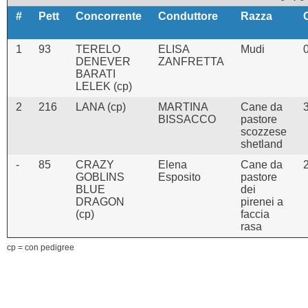
#
Pett
Concorrente
Conduttore
Razza
1
93
TERELO
ELISA
Mudi
DENEVER
ZANFRETTA
BARATI
LELEK (cp)
2
216
LANA (cp)
MARTINA
Cane da
BISSACCO
pastore
scozzese
shetland
-
85
CRAZY
Elena
Cane da
GOBLINS
Esposito
pastore
BLUE
dei
DRAGON
pirenei a
(cp)
faccia
rasa
cp = con pedigree