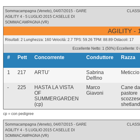
Sommacampagna (Veneto), 04/07/2015 - GARE
CLASSI
AGILITY 4 - 5 LUGLIO 2015 CASELLE DI
SOMMACAMPAGNA (VR)
AGILITY -
Risultati: 2 Lunghezza: 160 Velocità: 2.7 TPS: 59.26 TPM: 88.89 Ostacoli: 17
Eccellente Netto: 1 (50%) Eccellente: 0
#
Pett
Concorrente
Conduttore
Razza
1
217
ARTU'
Sabrina
Meticcio
Delfino
-
225
HASTA LA VISTA
Marco
Cane da
OF
Giavoni
pastore
SUMMERGARDEN
scozzes
(cp)
shetland
cp = con pedigree
Sommacampagna (Veneto), 04/07/2015 - GARE
CLASSI
AGILITY 4 - 5 LUGLIO 2015 CASELLE DI
SOMMACAMPAGNA (VR)