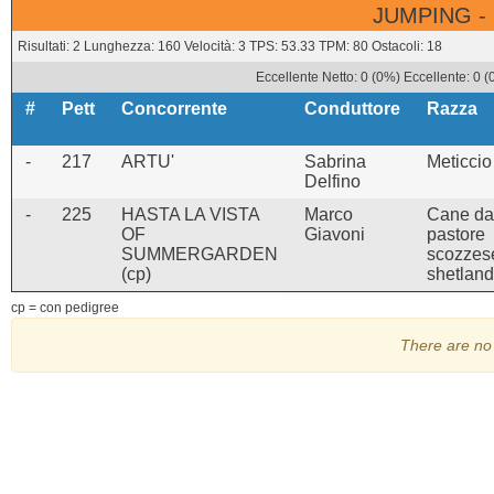
JUMPING -
Risultati: 2 Lunghezza: 160 Velocità: 3 TPS: 53.33 TPM: 80 Ostacoli: 18
Eccellente Netto: 0 (0%) Eccellente: 0 
#
Pett
Concorrente
Conduttore
Razza
-
217
ARTU'
Sabrina
Meticcio
Delfino
-
225
HASTA LA VISTA
Marco
Cane da
OF
Giavoni
pastore
SUMMERGARDEN
scozzes
(cp)
shetland
cp = con pedigree
There are no 