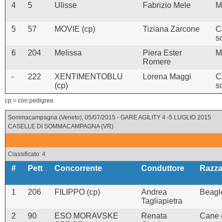
4
5
Ulisse
Fabrizio Mele
M
5
57
MOVIE (cp)
Tiziana Zarcone
C
s
6
204
Melissa
Piera Ester
M
Romere
-
222
XENTIMENTOBLU
Lorena Maggi
C
(cp)
s
cp = con pedigree
Sommacampagna (Veneto), 05/07/2015 - GARE AGILITY 4 -5 LUGLIO 2015
CASELLE DI SOMMACAMPAGNA (VR)
Classificato: 4
#
Pett
Concorrente
Conduttore
Razz
1
206
FILIPPO (cp)
Andrea
Beagl
Tagliapietra
2
90
ESO MORAVSKE
Renata
Cane 