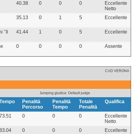
40.38
0
0
0
Eccellente
Netto
35.13
0
1
5
Eccellente
 "Il
41.44
1
0
5
Eccellente
he
0
0
0
0
Assente
CUD VERONA
Jumping giudice: Default judge
Tempo
Penalità
Penalità
Totale
Qualifica
Percorso
Tempo
Penalità
73.51
0
0
0
Eccellente
Netto
83.04
0
0
0
Eccellente