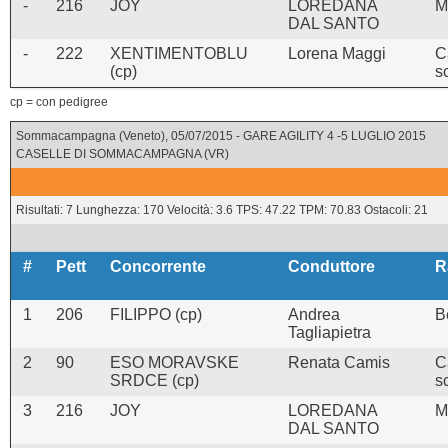
-
216
JOY
LOREDANA
M
DAL SANTO
-
222
XENTIMENTOBLU
Lorena Maggi
C
(cp)
s
cp = con pedigree
Sommacampagna (Veneto), 05/07/2015 - GARE AGILITY 4 -5 LUGLIO 2015
CASELLE DI SOMMACAMPAGNA (VR)
Risultati: 7 Lunghezza: 170 Velocità: 3.6 TPS: 47.22 TPM: 70.83 Ostacoli: 21
#
Pett
Concorrente
Conduttore
R
1
206
FILIPPO (cp)
Andrea
B
Tagliapietra
2
90
ESO MORAVSKE
Renata Camis
C
SRDCE (cp)
s
3
216
JOY
LOREDANA
M
DAL SANTO