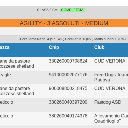
CLASSIFICA -
COMPLETATA
AGILITY - 3 ASSOLUTI - MEDIUM
Eccellente Netto: 4 (57.14%) Eccellente: 0 (0%) Molto buono: 0 (0%) B
azza
Chip
Club
ane da pastore
380260000708624
CUD VERONA
cozzese shetland
eagle
941000002077176
Free Dogs Team
Padova
ane da pastore
900008800218475
CUD VERONA
cozzese shetland
eticcio
380260040397200
Fastdog ASD
eticcio
380260040174378
Allevamento Cani
Quadrifoglio"