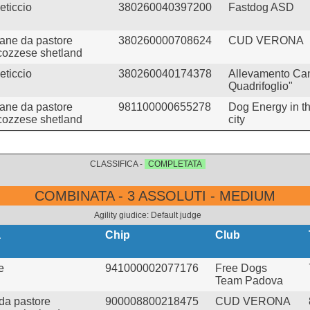
eticcio
380260040397200
Fastdog ASD
ane da pastore
380260000708624
CUD VERONA
cozzese shetland
eticcio
380260040174378
Allevamento Cani
Quadrifoglio"
ane da pastore
981100000655278
Dog Energy in t
cozzese shetland
city
CLASSIFICA -
COMPLETATA
COMBINATA - 3 ASSOLUTI - MEDIUM
Agility giudice: Default judge
a
Chip
Club
e
941000002077176
Free Dogs
Team Padova
da pastore
900008800218475
CUD VERONA