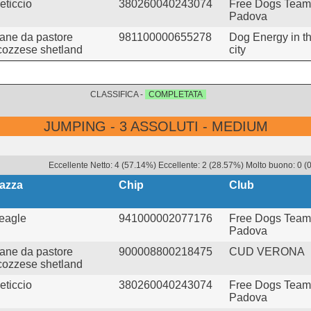
eticcio
380260040243074
Free Dogs Team
Padova
ane da pastore
981100000655278
Dog Energy in t
cozzese shetland
city
CLASSIFICA -
COMPLETATA
JUMPING - 3 ASSOLUTI - MEDIUM
Eccellente Netto: 4 (57.14%) Eccellente: 2 (28.57%) Molto buono: 0 (0
azza
Chip
Club
eagle
941000002077176
Free Dogs Team
Padova
ane da pastore
900008800218475
CUD VERONA
cozzese shetland
eticcio
380260040243074
Free Dogs Team
Padova