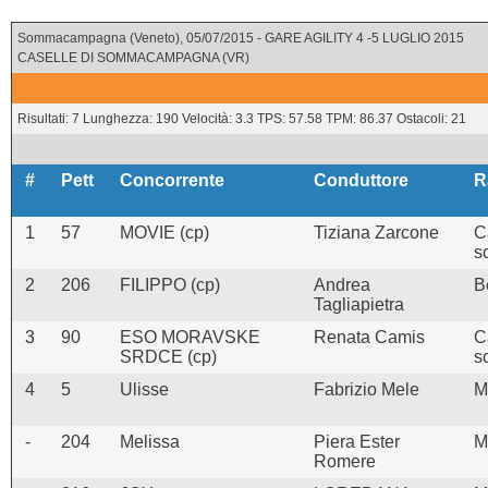
Sommacampagna (Veneto), 05/07/2015 - GARE AGILITY 4 -5 LUGLIO 2015
CASELLE DI SOMMACAMPAGNA (VR)
Risultati: 7 Lunghezza: 190 Velocità: 3.3 TPS: 57.58 TPM: 86.37 Ostacoli: 21
#
Pett
Concorrente
Conduttore
R
1
57
MOVIE (cp)
Tiziana Zarcone
C
s
2
206
FILIPPO (cp)
Andrea
B
Tagliapietra
3
90
ESO MORAVSKE
Renata Camis
C
SRDCE (cp)
s
4
5
Ulisse
Fabrizio Mele
M
-
204
Melissa
Piera Ester
M
Romere