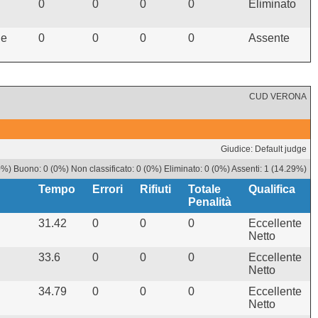
0
0
0
0
Eliminato
he
0
0
0
0
Assente
CUD VERONA
Giudice: Default judge
%) Buono: 0 (0%) Non classificato: 0 (0%) Eliminato: 0 (0%) Assenti: 1 (14.29%)
Tempo
Errori
Rifiuti
Totale
Qualifica
Penalità
31.42
0
0
0
Eccellente
Netto
33.6
0
0
0
Eccellente
Netto
34.79
0
0
0
Eccellente
Netto