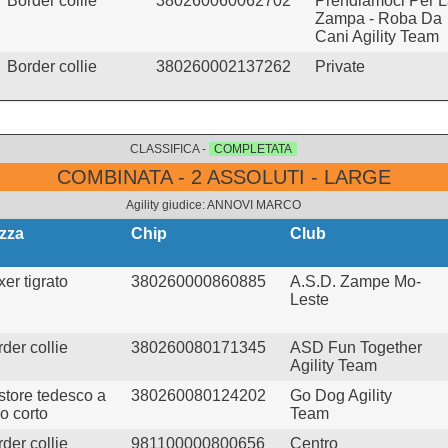
Border collie
380260060062702
Prendiamoci Per 
Zampa - Roba Da
Cani Agility Team
Border collie
380260002137262
Private
CLASSIFICA -
COMPLETATA
COMBINATA - 2 ASSOLUTI - LARGE
Agility giudice: ANNOVI MARCO
zza
Chip
Club
er tigrato
380260000860885
A.S.D. Zampe Mo-
Leste
der collie
380260080171345
ASD Fun Together
Agility Team
store tedesco a
380260080124202
Go Dog Agility
o corto
Team
der collie
981100000800656
Centro