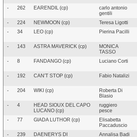
-
262
EARENDIL (cp)
carlo antonio
gentili
-
224
NEWMOON (cp)
Teresa Ligotti
-
34
LEO (cp)
Pierina Pacilli
-
143
ASTRA MAVERICK (cp)
MONICA
TASSO
-
8
FANDANGO (cp)
Luciano Corti
-
192
CAN'T STOP (cp)
Fabio Natalizi
-
204
WIKI (cp)
Roberta Di
Blasio
-
4
HEAD SIOUX DEL CAPO
ruggiero
LUCANO (cp)
pesce
-
77
GIADA LUTHOR (cp)
Elisabetta
Paccaduscio
-
239
DAENERYS DI
Annalisa Badi