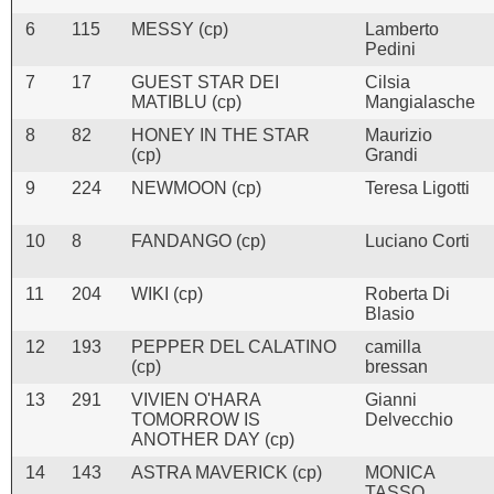
6
115
MESSY (cp)
Lamberto
Pedini
7
17
GUEST STAR DEI
Cilsia
MATIBLU (cp)
Mangialasche
8
82
HONEY IN THE STAR
Maurizio
(cp)
Grandi
9
224
NEWMOON (cp)
Teresa Ligotti
10
8
FANDANGO (cp)
Luciano Corti
11
204
WIKI (cp)
Roberta Di
Blasio
12
193
PEPPER DEL CALATINO
camilla
(cp)
bressan
13
291
VIVIEN O'HARA
Gianni
TOMORROW IS
Delvecchio
ANOTHER DAY (cp)
14
143
ASTRA MAVERICK (cp)
MONICA
TASSO