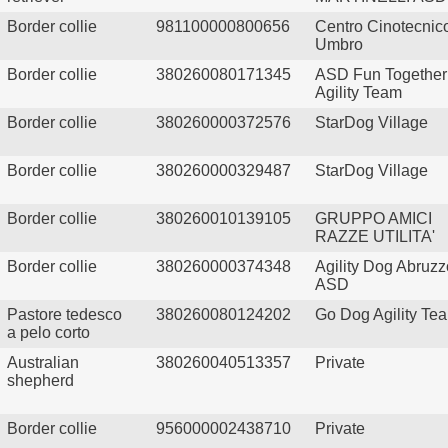
Border collie
981100000800656
Centro Cinotecnic
Umbro
Border collie
380260080171345
ASD Fun Together
Agility Team
Border collie
380260000372576
StarDog Village
Border collie
380260000329487
StarDog Village
Border collie
380260010139105
GRUPPO AMICI
RAZZE UTILITA'
Border collie
380260000374348
Agility Dog Abruzz
ASD
Pastore tedesco
380260080124202
Go Dog Agility Te
a pelo corto
Australian
380260040513357
Private
shepherd
Border collie
956000002438710
Private