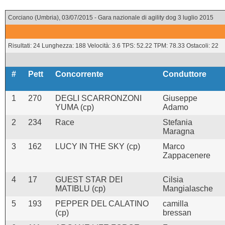
Corciano (Umbria), 03/07/2015 - Gara nazionale di agility dog 3 luglio 2015
Risultati: 24 Lunghezza: 188 Velocità: 3.6 TPS: 52.22 TPM: 78.33 Ostacoli: 22
#
Pett
Concorrente
Conduttore
1
270
DEGLI SCARRONZONI
Giuseppe
YUMA (cp)
Adamo
2
234
Race
Stefania
Maragna
3
162
LUCY IN THE SKY (cp)
Marco
Zappacenere
4
17
GUEST STAR DEI
Cilsia
MATIBLU (cp)
Mangialasche
5
193
PEPPER DEL CALATINO
camilla
(cp)
bressan