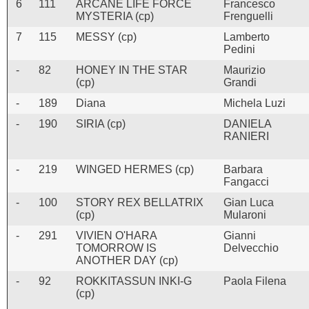
6
111
ARCANE LIFE FORCE
Francesco
MYSTERIA (cp)
Frenguelli
7
115
MESSY (cp)
Lamberto
Pedini
-
82
HONEY IN THE STAR
Maurizio
(cp)
Grandi
-
189
Diana
Michela Luzi
-
190
SIRIA (cp)
DANIELA
RANIERI
-
219
WINGED HERMES (cp)
Barbara
Fangacci
-
100
STORY REX BELLATRIX
Gian Luca
(cp)
Mularoni
-
291
VIVIEN O'HARA
Gianni
TOMORROW IS
Delvecchio
ANOTHER DAY (cp)
-
92
ROKKITASSUN INKI-G
Paola Filena
(cp)