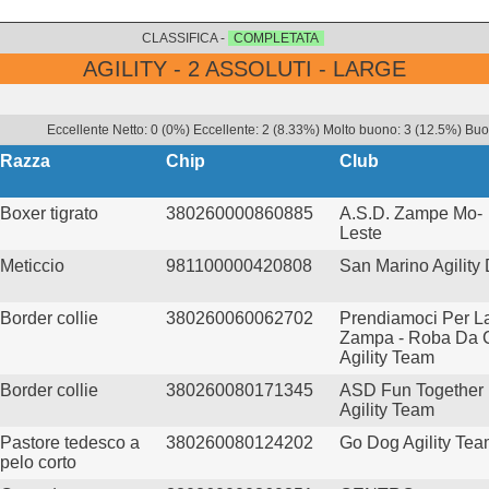
CLASSIFICA -
COMPLETATA
AGILITY - 2 ASSOLUTI - LARGE
Eccellente Netto: 0 (0%) Eccellente: 2 (8.33%) Molto buono: 3 (12.5%) Buon
Razza
Chip
Club
Boxer tigrato
380260000860885
A.S.D. Zampe Mo-
Leste
Meticcio
981100000420808
San Marino Agility
Border collie
380260060062702
Prendiamoci Per L
Zampa - Roba Da 
Agility Team
Border collie
380260080171345
ASD Fun Together
Agility Team
Pastore tedesco a
380260080124202
Go Dog Agility Te
pelo corto