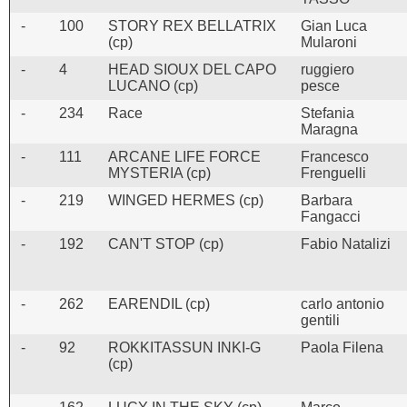
-
100
STORY REX BELLATRIX
Gian Luca
(cp)
Mularoni
-
4
HEAD SIOUX DEL CAPO
ruggiero
LUCANO (cp)
pesce
-
234
Race
Stefania
Maragna
-
111
ARCANE LIFE FORCE
Francesco
MYSTERIA (cp)
Frenguelli
-
219
WINGED HERMES (cp)
Barbara
Fangacci
-
192
CAN'T STOP (cp)
Fabio Natalizi
-
262
EARENDIL (cp)
carlo antonio
gentili
-
92
ROKKITASSUN INKI-G
Paola Filena
(cp)