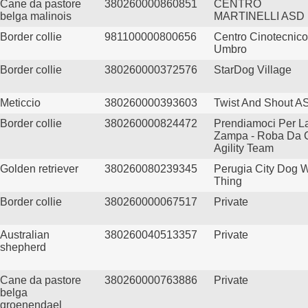
Cane da pastore
380260000860851
CENTRO
belga malinois
MARTINELLI ASD
Border collie
981100000800656
Centro Cinotecnico
Umbro
Border collie
380260000372576
StarDog Village
Meticcio
380260000393603
Twist And Shout A
Border collie
380260000824472
Prendiamoci Per L
Zampa - Roba Da 
Agility Team
Golden retriever
380260080239345
Perugia City Dog W
Thing
Border collie
380260000067517
Private
Australian
380260040513357
Private
shepherd
Cane da pastore
380260000763886
Private
belga
groenendael