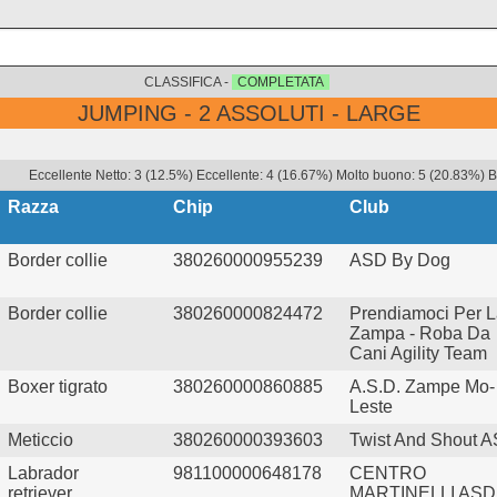
CLASSIFICA -
COMPLETATA
JUMPING - 2 ASSOLUTI - LARGE
Eccellente Netto: 3 (12.5%) Eccellente: 4 (16.67%) Molto buono: 5 (20.83%) Bu
Razza
Chip
Club
Border collie
380260000955239
ASD By Dog
Border collie
380260000824472
Prendiamoci Per 
Zampa - Roba Da
Cani Agility Team
Boxer tigrato
380260000860885
A.S.D. Zampe Mo-
Leste
Meticcio
380260000393603
Twist And Shout 
Labrador
981100000648178
CENTRO
retriever
MARTINELLI ASD