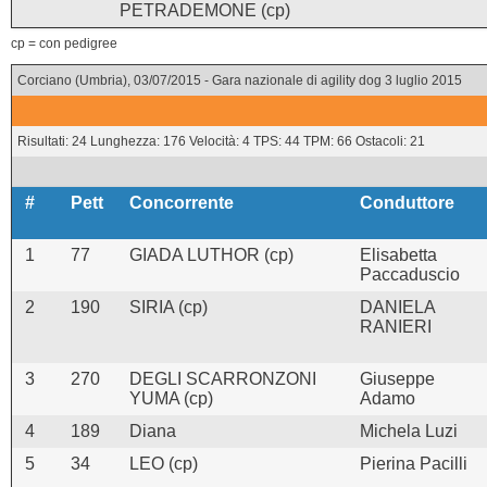
PETRADEMONE (cp)
cp = con pedigree
Corciano (Umbria), 03/07/2015 - Gara nazionale di agility dog 3 luglio 2015
Risultati: 24 Lunghezza: 176 Velocità: 4 TPS: 44 TPM: 66 Ostacoli: 21
#
Pett
Concorrente
Conduttore
1
77
GIADA LUTHOR (cp)
Elisabetta
Paccaduscio
2
190
SIRIA (cp)
DANIELA
RANIERI
3
270
DEGLI SCARRONZONI
Giuseppe
YUMA (cp)
Adamo
4
189
Diana
Michela Luzi
5
34
LEO (cp)
Pierina Pacilli