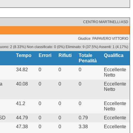
CENTRO MARTINELLI ASD
Giudice: PAPAVERO VITTORIO
ono: 2 (8.33%) Non classificato: 0 (0%) Eliminato: 9 (37.5%) Assenti: 1 (4.17%)
Tempo
Errori
Rifiuti
Totale
Qualifica
Penalità
34.82
0
0
0
Eccellente
Netto
La
40.08
0
0
0
Eccellente
Netto
41.2
0
0
0
Eccellente
Netto
ASD
44.79
0
0
0.79
Eccellente
47.38
0
0
3.38
Eccellente