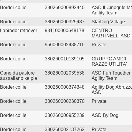
Border collie
380260000892440
ASD Il Cinogrifo 
Agility Team
Border collie
380260000329487
StarDog Village
Labrador retriever
981100000648178
CENTRO
MARTINELLI ASD
Border collie
956000002438710
Private
Border collie
380260010139105
GRUPPO AMICI
RAZZE UTILITA'
Cane da pastore
380260002039538
ASD Fun Together
australiano kelpie
Agility Team
Border collie
380260000374348
Agility Dog Abruzz
ASD
Border collie
380260000230370
Private
Border collie
380260000955239
ASD By Dog
Border collie
380260002137262
Private