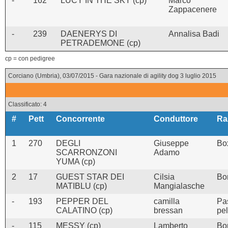
-
162
LUCY IN THE SKY (cp)
Marco
Zappacenere
-
239
DAENERYS DI
Annalisa Badi
PETRADEMONE (cp)
cp = con pedigree
Corciano (Umbria), 03/07/2015 - Gara nazionale di agility dog 3 luglio 2015
Classificato: 4
#
Pett
Concorrente
Conduttore
Ra
1
270
DEGLI
Giuseppe
Box
SCARRONZONI
Adamo
YUMA (cp)
2
17
GUEST STAR DEI
Cilsia
Bor
MATIBLU (cp)
Mangialasche
-
193
PEPPER DEL
camilla
Pa
CALATINO (cp)
bressan
pel
-
115
MESSY (cp)
Lamberto
Bor