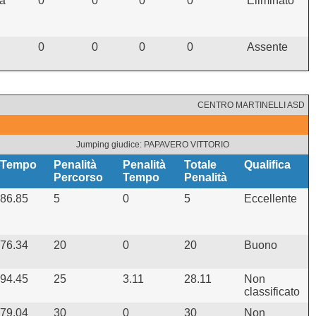
La
0
0
0
0
Eliminato
0
0
0
0
Assente
CENTRO MARTINELLI ASD
Jumping giudice: PAPAVERO VITTORIO
Tempo
Penalità
Penalità
Totale
Qualifica
Percorso
Tempo
Penalità
86.85
5
0
5
Eccellente
76.34
20
0
20
Buono
94.45
25
3.11
28.11
Non
classificato
79.04
30
0
30
Non