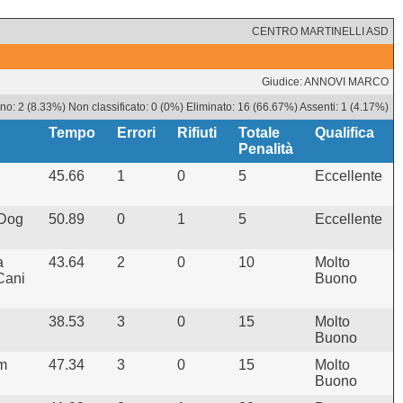
CENTRO MARTINELLI ASD
Giudice: ANNOVI MARCO
o: 2 (8.33%) Non classificato: 0 (0%) Eliminato: 16 (66.67%) Assenti: 1 (4.17%)
Tempo
Errori
Rifiuti
Totale
Qualifica
Penalità
45.66
1
0
5
Eccellente
 Dog
50.89
0
1
5
Eccellente
a
43.64
2
0
10
Molto
Cani
Buono
38.53
3
0
15
Molto
Buono
am
47.34
3
0
15
Molto
Buono