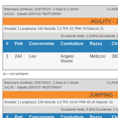
Marsciano (Umbria), 25/07/2015 - 2 Gare in 2 Giorni
CLASSI
2xCAC - Sabato 25/07/15 *NOTTURNA*
AGILITY -
Risultati: 1 Lunghezza: 165 Velocità: 3.2 TPS: 52 TPM: 78 Ostacoli: 21
Eccellente Netto: 1 (100%) Eccellente: 
#
Pett
Concorrente
Conduttore
Razza
Ch
1
244
Leo
Angelo
Meticcio
38
Alunni
cp = con pedigree
Marsciano (Umbria), 25/07/2015 - 2 Gare in 2 Giorni
CLASSI
2xCAC - Sabato 25/07/15 *NOTTURNA*
JUMPING -
Risultati: 1 Lunghezza: 139 Velocità: 3.2 TPS: 43.44 TPM: 65.16 Ostacoli: 19
Eccellente Netto: 0 (0%) Eccellente: 1 
#
Pett
Concorrente
Conduttore
Razza
Ch