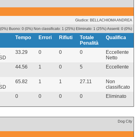
Giudice: BELLACHIOMA ANDREA
(0%) Buono: 0 (0%) Non classificato: 1 (25%) Eliminato: 1 (25%) Assenti: 0 (0%)
Tempo
Errori
Rifiuti
Totale
Qualifica
Penalità
a
33.29
0
0
0
Eccellente
ASD
Netto
44.56
1
0
5
Eccellente
a
65.82
1
1
27.11
Non
ASD
classificato
0
0
0
0
Eliminato
Dog City