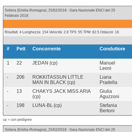
Soliera (Emilia-Romagna), 25/02/2018 - Gara Nazionale ENCI del 25
Febbraio 2018
Risultati: 4 Lunghezza: 154 Velocità: 2.8 TPS: 55 TPM: 82.5 Ostacoli: 16
#
Pett
Concorrente
Conduttore
1
22
JEDAN (cp)
Manuel
Leoni
-
206
ROKKITASSUN LITTLE
Liana
MAN IN BLACK (cp)
Pradella
-
13
CHAKYS JACK MISS ARIA
Giulia
(cp)
Aguzzoni
-
198
LUNA-BL (cp)
Stefania
Bertoni
cp = con pedigree
Soliera (Emilia-Romagna), 25/02/2018 - Gara Nazionale ENCI del 25