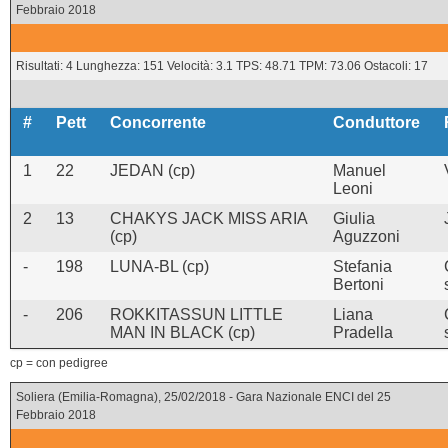
Febbraio 2018
Risultati: 4 Lunghezza: 151 Velocità: 3.1 TPS: 48.71 TPM: 73.06 Ostacoli: 17
#
Pett
Concorrente
Conduttore
1
22
JEDAN (cp)
Manuel
Leoni
2
13
CHAKYS JACK MISS ARIA
Giulia
(cp)
Aguzzoni
-
198
LUNA-BL (cp)
Stefania
Bertoni
-
206
ROKKITASSUN LITTLE
Liana
MAN IN BLACK (cp)
Pradella
cp = con pedigree
Soliera (Emilia-Romagna), 25/02/2018 - Gara Nazionale ENCI del 25
Febbraio 2018