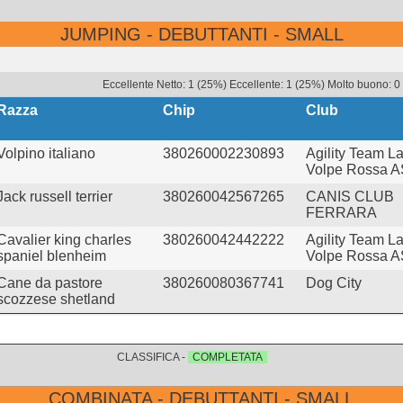
JUMPING - DEBUTTANTI - SMALL
Eccellente Netto: 1 (25%) Eccellente: 1 (25%) Molto buono: 0 
Razza
Chip
Club
Volpino italiano
380260002230893
Agility Team L
Volpe Rossa 
Jack russell terrier
380260042567265
CANIS CLUB
FERRARA
Cavalier king charles
380260042442222
Agility Team L
spaniel blenheim
Volpe Rossa 
Cane da pastore
380260080367741
Dog City
scozzese shetland
CLASSIFICA -
COMPLETATA
COMBINATA - DEBUTTANTI - SMALL