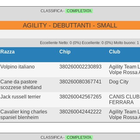
CLASSIFICA -
COMPLETATA
AGILITY - DEBUTTANTI - SMALL
Eccellente Netto: 0 (0%) Eccellente: 0 (0%) Molto buono: 1
Razza
Chip
Club
Volpino italiano
380260002230893
Agility Team 
Volpe Rossa
Cane da pastore
380260080367741
Dog City
scozzese shetland
Jack russell terrier
380260042567265
CANIS CLUB
FERRARA
Cavalier king charles
380260042442222
Agility Team 
spaniel blenheim
Volpe Rossa
CLASSIFICA -
COMPLETATA