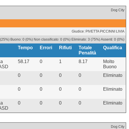
Dog City
Giudice: PIVETTA PICCINNI LIVIA
 (25%) Buono: 0 (0%) Non classificato: 0 (0%) Eliminato: 3 (75%) Assenti: 0 (0%)
Tempo
Errori
Rifiuti
Totale
Qualifica
Penalità
La
58.17
0
1
8.17
Molto
 ASD
Buono
0
0
0
0
Eliminato
0
0
0
0
Eliminato
La
0
0
0
0
Eliminato
 ASD
Dog City