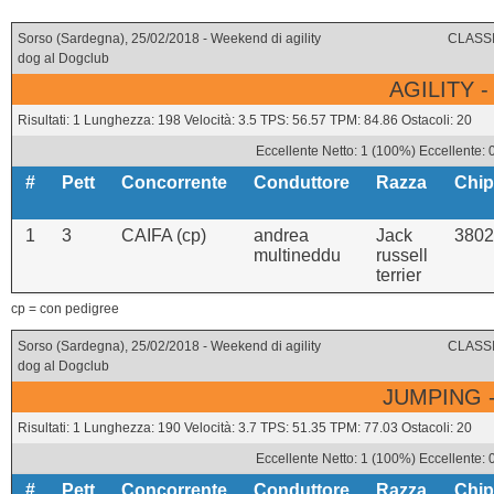
Sorso (Sardegna), 25/02/2018 - Weekend di agility
CLASSI
dog al Dogclub
AGILITY -
Risultati: 1 Lunghezza: 198 Velocità: 3.5 TPS: 56.57 TPM: 84.86 Ostacoli: 20
Eccellente Netto: 1 (100%) Eccellente: 
#
Pett
Concorrente
Conduttore
Razza
Chip
1
3
CAIFA (cp)
andrea
Jack
3802
multineddu
russell
terrier
cp = con pedigree
Sorso (Sardegna), 25/02/2018 - Weekend di agility
CLASSI
dog al Dogclub
JUMPING -
Risultati: 1 Lunghezza: 190 Velocità: 3.7 TPS: 51.35 TPM: 77.03 Ostacoli: 20
Eccellente Netto: 1 (100%) Eccellente: 
#
Pett
Concorrente
Conduttore
Razza
Chip