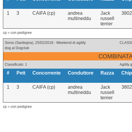
1
3
CAIFA (cp)
andrea
Jack
3802
multineddu
russell
terrier
cp = con pedigree
Sorso (Sardegna), 25/02/2018 - Weekend di agility
CLASSI
dog al Dogclub
COMBINATA 
Classificato: 1
Agility
#
Pett
Concorrente
Conduttore
Razza
Chip
1
3
CAIFA (cp)
andrea
Jack
3802
multineddu
russell
terrier
cp = con pedigree