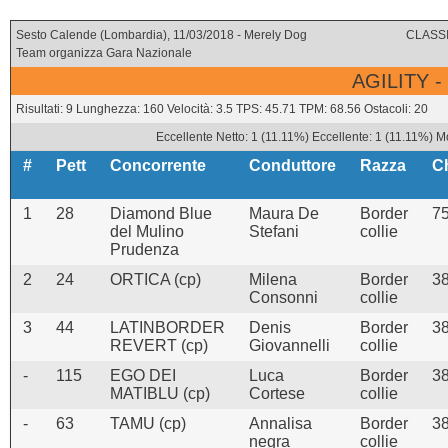
Sesto Calende (Lombardia), 11/03/2018 - Merely Dog
CLASSI
Team organizza Gara Nazionale
AGILITY -
Risultati: 9 Lunghezza: 160 Velocità: 3.5 TPS: 45.71 TPM: 68.56 Ostacoli: 20
Eccellente Netto: 1 (11.11%) Eccellente: 1 (11.11%) M
#
Pett
Concorrente
Conduttore
Razza
C
1
28
Diamond Blue
Maura De
Border
7
del Mulino
Stefani
collie
Prudenza
2
24
ORTICA (cp)
Milena
Border
3
Consonni
collie
3
44
LATINBORDER
Denis
Border
3
REVERT (cp)
Giovannelli
collie
-
115
EGO DEI
Luca
Border
3
MATIBLU (cp)
Cortese
collie
-
63
TAMU (cp)
Annalisa
Border
3
negra
collie