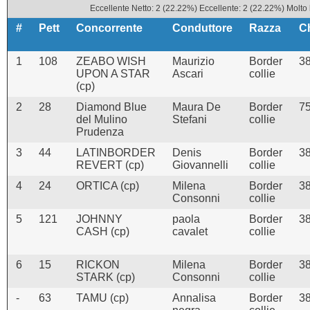
Eccellente Netto: 2 (22.22%) Eccellente: 2 (22.22%) Molto 
#
Pett
Concorrente
Conduttore
Razza
C
1
108
ZEABO WISH
Maurizio
Border
3
UPON A STAR
Ascari
collie
(cp)
2
28
Diamond Blue
Maura De
Border
7
del Mulino
Stefani
collie
Prudenza
3
44
LATINBORDER
Denis
Border
3
REVERT (cp)
Giovannelli
collie
4
24
ORTICA (cp)
Milena
Border
3
Consonni
collie
5
121
JOHNNY
paola
Border
3
CASH (cp)
cavalet
collie
6
15
RICKON
Milena
Border
3
STARK (cp)
Consonni
collie
-
63
TAMU (cp)
Annalisa
Border
3