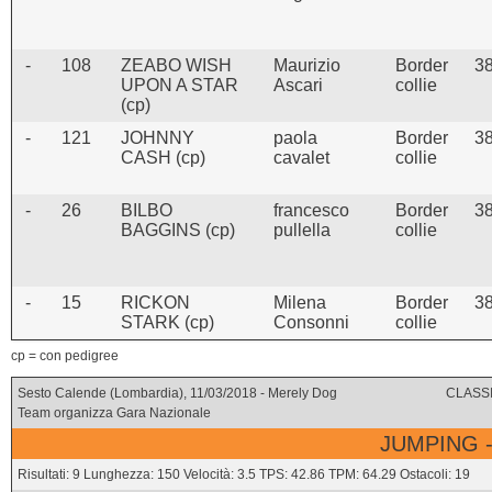
-
108
ZEABO WISH
Maurizio
Border
3
UPON A STAR
Ascari
collie
(cp)
-
121
JOHNNY
paola
Border
3
CASH (cp)
cavalet
collie
-
26
BILBO
francesco
Border
3
BAGGINS (cp)
pullella
collie
-
15
RICKON
Milena
Border
3
STARK (cp)
Consonni
collie
cp = con pedigree
Sesto Calende (Lombardia), 11/03/2018 - Merely Dog
CLASSI
Team organizza Gara Nazionale
JUMPING -
Risultati: 9 Lunghezza: 150 Velocità: 3.5 TPS: 42.86 TPM: 64.29 Ostacoli: 19