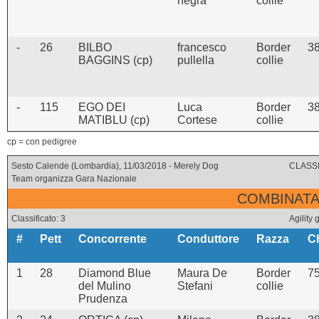
negra
collie
-
26
BILBO
francesco
Border
3
BAGGINS (cp)
pullella
collie
-
115
EGO DEI
Luca
Border
3
MATIBLU (cp)
Cortese
collie
cp = con pedigree
Sesto Calende (Lombardia), 11/03/2018 - Merely Dog
CLASSI
Team organizza Gara Nazionale
COMBINATA 
Classificato: 3
Agility
#
Pett
Concorrente
Conduttore
Razza
C
1
28
Diamond Blue
Maura De
Border
7
del Mulino
Stefani
collie
Prudenza