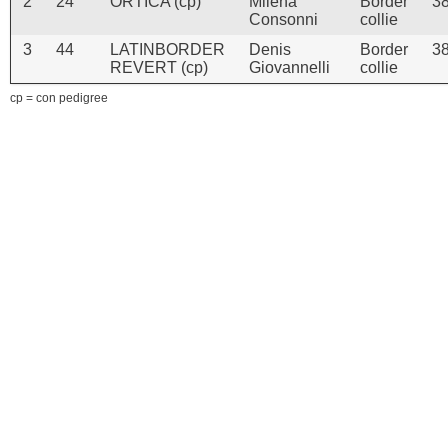
2
24
ORTICA (cp)
Milena
Border
3
Consonni
collie
3
44
LATINBORDER
Denis
Border
3
REVERT (cp)
Giovannelli
collie
cp = con pedigree