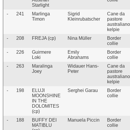
Starlight
-
241
Marlinga
Sigrid
Cane da
Timon
Kleinrubatscher
pastore
australiano
kelpie
-
208
FREJA (cp)
Nina Müller
Border
collie
-
226
Guirmere
Emily
Border
Loki
Abrahams
collie
-
263
Maralinga
Widauer Hans-
Cane da
Joey
Peter
pastore
australiano
kelpie
-
198
ELUJI
Serghei Garau
Border
MOONSHINE
collie
IN THE
DOLOMITES
(cp)
-
188
BUFFY DEI
Manuela Piccin
Border
MATIBLU
collie