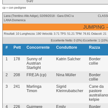
(cp)
cp = con pedigree
Lana (Trentino-Alto Adige), 02/09/2018 - Gara ENCI a
CLASSI
LANA Domenica
JUMPING -
Risultati: 10 Lunghezza: 190 Velocità: 3.71 TPS: 51.21 TPM: 76.81 Ostacoli: 21
Eccellente Netto: 0 (0%) Eccellente: 1 (10%
#
Pett
Concorrente
Conduttore
Razza
1
178
Sunny of
Katrin Salcher
Border
Austrian
collie
Starlight
2
208
FREJA (cp)
Nina Müller
Border
collie
3
241
Marlinga
Sigrid
Cane da
Timon
Kleinrubatscher
pastore
australiano
kelpie
4
226
Guirmere
Emily
Border