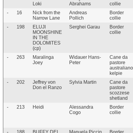
Loki
Abrahams
collie
-
16
Nick from the
Andreas
Border
Narrow Lane
Pollich
collie
-
198
ELUJI
Serghei Garau
Border
MOONSHINE
collie
IN THE
DOLOMITES
(cp)
-
263
Maralinga
Widauer Hans-
Cane da
Joey
Peter
pastore
australiano
kelpie
-
202
Jeffrey von
Sylvia Martin
Cane da
Don el Ranzo
pastore
scozzese
shetland
-
213
Heidi
Alessandra
Border
Cogo
collie
-
188
BUFFY DEI
Manuela Piccin
Border