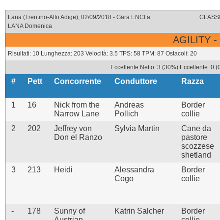
Lana (Trentino-Alto Adige), 02/09/2018 - Gara ENCI a
CLASSI
LANA Domenica
AGILITY -
Risultati: 10 Lunghezza: 203 Velocità: 3.5 TPS: 58 TPM: 87 Ostacoli: 20
Eccellente Netto: 3 (30%) Eccellente: 0 
#
Pett
Concorrente
Conduttore
Razza
1
16
Nick from the
Andreas
Border
Narrow Lane
Pollich
collie
2
202
Jeffrey von
Sylvia Martin
Cane da
Don el Ranzo
pastore
scozzese
shetland
3
213
Heidi
Alessandra
Border
Cogo
collie
-
178
Sunny of
Katrin Salcher
Border
Austrian
collie