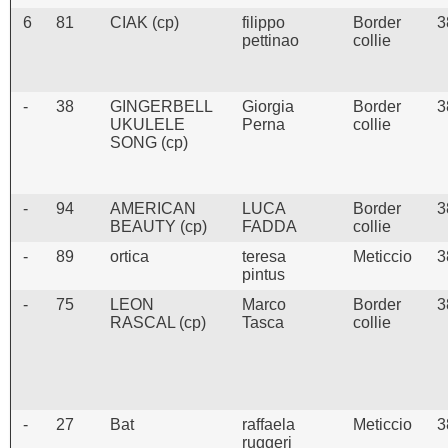
6
81
CIAK (cp)
filippo
Border
3
pettinao
collie
-
38
GINGERBELL
Giorgia
Border
3
UKULELE
Perna
collie
SONG (cp)
-
94
AMERICAN
LUCA
Border
3
BEAUTY (cp)
FADDA
collie
-
89
ortica
teresa
Meticcio
3
pintus
-
75
LEON
Marco
Border
3
RASCAL (cp)
Tasca
collie
-
27
Bat
raffaela
Meticcio
3
ruggeri