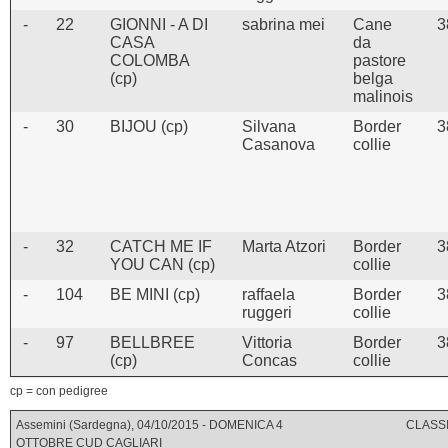
-
22
GIONNI - A DI
sabrina mei
Cane
3
CASA
da
COLOMBA
pastore
(cp)
belga
malinois
-
30
BIJOU (cp)
Silvana
Border
3
Casanova
collie
-
32
CATCH ME IF
Marta Atzori
Border
3
YOU CAN (cp)
collie
-
104
BE MINI (cp)
raffaela
Border
3
ruggeri
collie
-
97
BELLBREE
Vittoria
Border
3
(cp)
Concas
collie
cp = con pedigree
Assemini (Sardegna), 04/10/2015 - DOMENICA 4
CLASSI
OTTOBRE CUD CAGLIARI