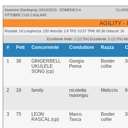
Assemini (Sardegna), 04/10/2015 - DOMENICA 4
CLASSI
OTTOBRE CUD CAGLIARI
AGILITY -
Risultati: 16 Lunghezza: 150 Velocità: 2.8 TPS: 53.57 TPM: 80.36 Ostacoli: 16
Eccellente Netto: 2 (12.5%) Eccellente: 2 (12.5%) M
#
Pett
Concorrente
Conduttore
Razza
C
1
38
GINGERBELL
Giorgia
Border
3
UKULELE
Perna
collie
SONG (cp)
2
18
family
nicoletta
Meticcio
9
marongiu
3
75
LEON
Marco
Border
3
RASCAL (cp)
Tasca
collie