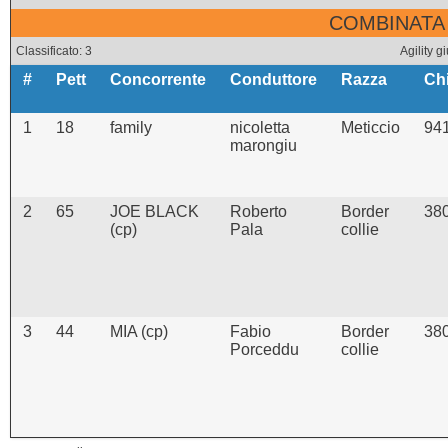
COMBINATA 
Classificato: 3
Agility
#
Pett
Concorrente
Conduttore
Razza
Ch
1
18
family
nicoletta
Meticcio
94
marongiu
2
65
JOE BLACK
Roberto
Border
38
(cp)
Pala
collie
3
44
MIA (cp)
Fabio
Border
38
Porceddu
collie