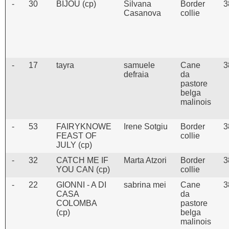
-
30
BIJOU (cp)
Silvana
Border
3
Casanova
collie
-
17
tayra
samuele
Cane
3
defraia
da
pastore
belga
malinois
-
53
FAIRYKNOWE
Irene Sotgiu
Border
3
FEAST OF
collie
JULY (cp)
-
32
CATCH ME IF
Marta Atzori
Border
3
YOU CAN (cp)
collie
-
22
GIONNI - A DI
sabrina mei
Cane
3
CASA
da
COLOMBA
pastore
(cp)
belga
malinois