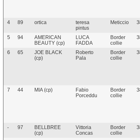
4
89
ortica
teresa
Meticcio
3
pintus
5
94
AMERICAN
LUCA
Border
3
BEAUTY (cp)
FADDA
collie
6
65
JOE BLACK
Roberto
Border
3
(cp)
Pala
collie
7
44
MIA (cp)
Fabio
Border
3
Porceddu
collie
-
97
BELLBREE
Vittoria
Border
3
(cp)
Concas
collie