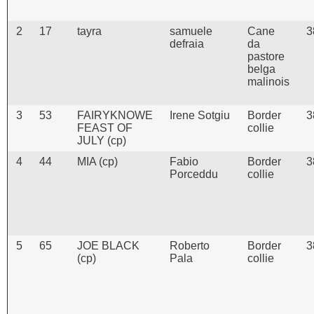
2
17
tayra
samuele
Cane
3
defraia
da
pastore
belga
malinois
3
53
FAIRYKNOWE
Irene Sotgiu
Border
3
FEAST OF
collie
JULY (cp)
4
44
MIA (cp)
Fabio
Border
3
Porceddu
collie
5
65
JOE BLACK
Roberto
Border
3
(cp)
Pala
collie