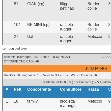
-
81
CIAK (cp)
filippo
Border
3
pettinao
collie
-
104
BE MINI (cp)
raffaela
Border
3
ruggeri
collie
-
27
Bat
raffaela
Meticcio
3
ruggeri
cp = con pedigree
Assemini (Sardegna), 04/10/2015 - DOMENICA 4
CLASSI
OTTOBRE CUD CAGLIARI
JUMPING -
Risultati: 16 Lunghezza: 156 Velocità: 3 TPS: 52 TPM: 78 Ostacoli: 16
Eccellente Netto: 0 (0%) Eccellente: 2 (12.5%) Molt
#
Pett
Concorrente
Conduttore
Razza
C
1
18
family
nicoletta
Meticcio
9
marongiu