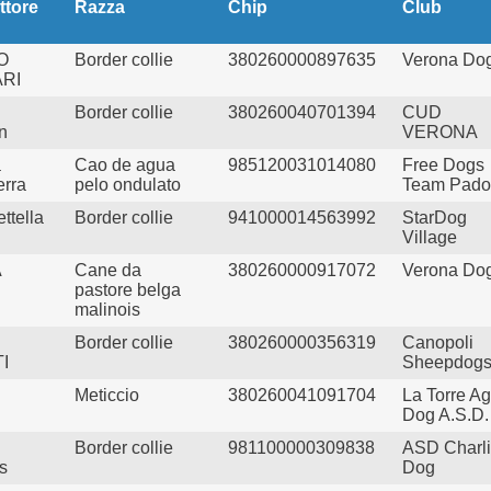
ttore
Razza
Chip
Club
O
Border collie
380260000897635
Verona Do
RI
Border collie
380260040701394
CUD
n
VERONA
a
Cao de agua
985120031014080
Free Dogs
erra
pelo ondulato
Team Pado
ettella
Border collie
941000014563992
StarDog
Village
A
Cane da
380260000917072
Verona Do
pastore belga
malinois
Border collie
380260000356319
Canopoli
I
Sheepdog
Meticcio
380260041091704
La Torre Agi
Dog A.S.D.
Border collie
981100000309838
ASD Charl
s
Dog