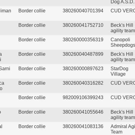
Dog A.S.D.
liman
Border collie
380260040701394
CUD VER
Border collie
380260041752710
Beck's Hill
agility team
Border collie
380260000356319
Canopoli
Sheepdog
a
Border collie
380260040487899
Beck's Hill
i
agility team
Sarni
Border collie
380260000897623
StarDog
Village
ca
Border collie
380260040316282
CUD VER
to
Border collie
982009106399243
CUD VER
o
Border collie
380260041055646
Beck's Hill
agility team
al
Border collie
380260041083136
Admiral Agi
Team