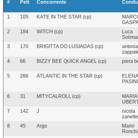
#
Pett
Concorrente
Condu
1
105
KATE IN THE STAR (cp)
MARC
GASPA
2
184
WITCH (cp)
Luca
Solima
3
170
BRIGITTA DO LUSIADAS (cp)
antoni
zappat
4
66
BIZZY BEE QUICK ANGEL (cp)
piera b
5
266
ATLANTIC IN THE STAR (cp)
ELEN
PASINI
6
31
MITYCALROLL (cp)
MARIA
UBERT
7
142
J
nicola
zanette
8
45
Argo
Mario
Ronchi