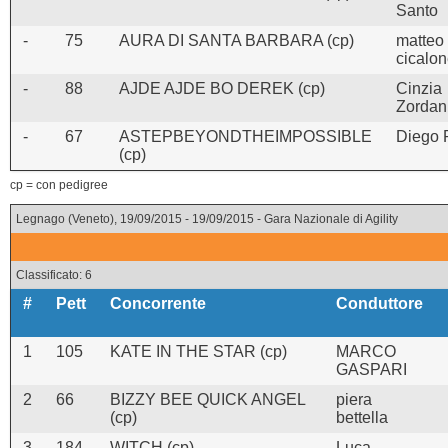
Santo
-
75
AURA DI SANTA BARBARA (cp)
matteo
cicalo
-
88
AJDE AJDE BO DEREK (cp)
Cinzia
Zordan
-
67
ASTEPBEYONDTHEIMPOSSIBLE
Diego 
(cp)
cp = con pedigree
Legnago (Veneto), 19/09/2015 - 19/09/2015 - Gara Nazionale di Agility
Classificato: 6
#
Pett
Concorrente
Conduttore
1
105
KATE IN THE STAR (cp)
MARCO
GASPARI
2
66
BIZZY BEE QUICK ANGEL
piera
(cp)
bettella
3
184
WITCH (cp)
Luca