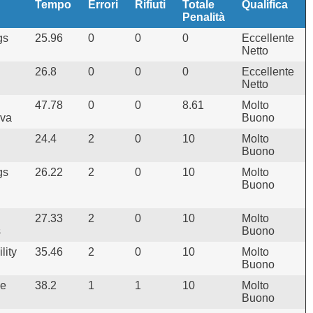
Tempo
Errori
Rifiuti
Totale
Qualifica
Penalità
gs
25.96
0
0
0
Eccellente
Netto
26.8
0
0
0
Eccellente
Netto
47.78
0
0
8.61
Molto
va
Buono
24.4
2
0
10
Molto
Buono
gs
26.22
2
0
10
Molto
Buono
27.33
2
0
10
Molto
s
Buono
lity
35.46
2
0
10
Molto
Buono
ie
38.2
1
1
10
Molto
Buono