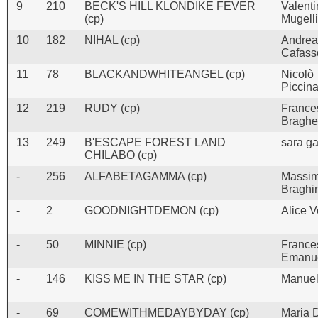
9
210
BECK'S HILL KLONDIKE FEVER
Valent
(cp)
Mugelli
10
182
NIHAL (cp)
Andrea
Cafass
11
78
BLACKANDWHITEANGEL (cp)
Nicolò
Piccina
12
219
RUDY (cp)
France
Braghe
13
249
B'ESCAPE FOREST LAND
sara ga
CHILABO (cp)
-
256
ALFABETAGAMMA (cp)
Massi
Braghi
-
2
GOODNIGHTDEMON (cp)
Alice V
-
50
MINNIE (cp)
France
Emanu
-
146
KISS ME IN THE STAR (cp)
Manuel
-
69
COMEWITHMEDAYBYDAY (cp)
Maria 