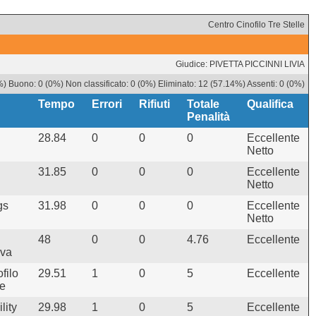
Centro Cinofilo Tre Stelle
Giudice: PIVETTA PICCINNI LIVIA
) Buono: 0 (0%) Non classificato: 0 (0%) Eliminato: 12 (57.14%) Assenti: 0 (0%)
Tempo
Errori
Rifiuti
Totale
Qualifica
Penalità
28.84
0
0
0
Eccellente
Netto
31.85
0
0
0
Eccellente
Netto
gs
31.98
0
0
0
Eccellente
Netto
48
0
0
4.76
Eccellente
va
filo
29.51
1
0
5
Eccellente
e
lity
29.98
1
0
5
Eccellente