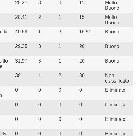
28.21
3
0
15
Molto
Buono
28.41
2
1
15
Molto
Buono
lity
40.68
1
2
16.51
Buono
29.35
3
1
20
Buono
filo
31.97
3
1
20
Buono
e
38
4
2
30
Non
classificato
0
0
0
0
Eliminato
m
0
0
0
0
Eliminato
0
0
0
0
Eliminato
lity
0
0
0
0
Eliminato