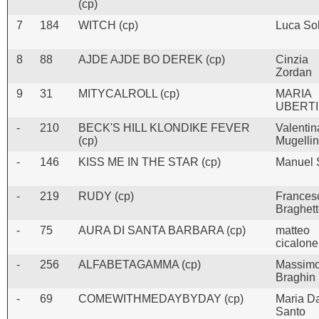
(cp)
7
184
WITCH (cp)
Luca So
8
88
AJDE AJDE BO DEREK (cp)
Cinzia
Zordan
9
31
MITYCALROLL (cp)
MARIA
UBERTI
-
210
BECK'S HILL KLONDIKE FEVER
Valentin
(cp)
Mugellin
-
146
KISS ME IN THE STAR (cp)
Manuel 
-
219
RUDY (cp)
Frances
Braghet
-
75
AURA DI SANTA BARBARA (cp)
matteo
cicalone
-
256
ALFABETAGAMMA (cp)
Massim
Braghin
-
69
COMEWITHMEDAYBYDAY (cp)
Maria D
Santo