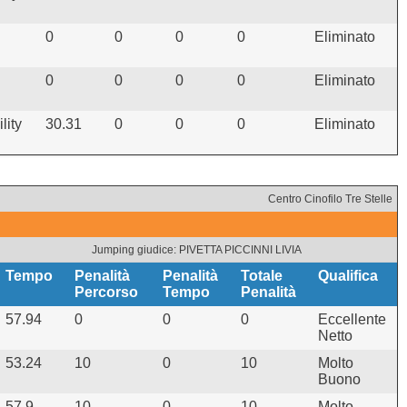
0
0
0
0
Eliminato
0
0
0
0
Eliminato
lity
30.31
0
0
0
Eliminato
Centro Cinofilo Tre Stelle
Jumping giudice: PIVETTA PICCINNI LIVIA
Tempo
Penalità
Penalità
Totale
Qualifica
Percorso
Tempo
Penalità
57.94
0
0
0
Eccellente
Netto
53.24
10
0
10
Molto
Buono
57.9
10
0
10
Molto