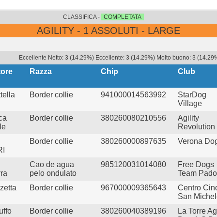
CLASSIFICA -
COMPLETATA
AGILITY - 1 ASSOLUTI - LARGE
Eccellente Netto: 3 (14.29%) Eccellente: 3 (14.29%) Molto buono: 3 (14.29%
ore
Razza
Chip
Club
tella
Border collie
941000014563992
StarDog
Village
ca
Border collie
380260080210556
Agility
le
Revolution
Border collie
380260000897635
Verona Do
I
Cao de agua
985120031014080
Free Dogs
ra
pelo ondulato
Team Pado
zetta
Border collie
967000009365643
Centro Cino
San Michel
uffo
Border collie
380260040389196
La Torre Agi