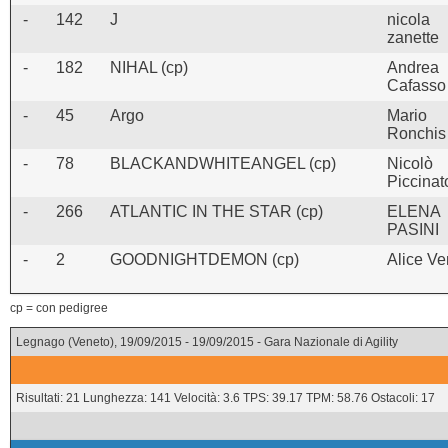
-
142
J
nicola
zanette
-
182
NIHAL (cp)
Andrea
Cafasso
-
45
Argo
Mario
Ronchis
-
78
BLACKANDWHITEANGEL (cp)
Nicolò
Piccinat
-
266
ATLANTIC IN THE STAR (cp)
ELENA
PASINI
-
2
GOODNIGHTDEMON (cp)
Alice Ve
cp = con pedigree
Legnago (Veneto), 19/09/2015 - 19/09/2015 - Gara Nazionale di Agility
Risultati: 21 Lunghezza: 141 Velocità: 3.6 TPS: 39.17 TPM: 58.76 Ostacoli: 17