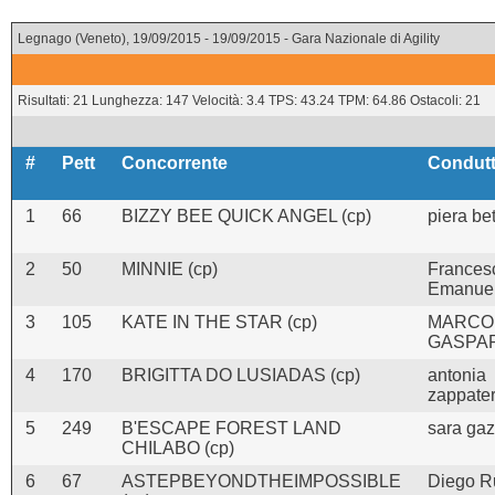
Legnago (Veneto), 19/09/2015 - 19/09/2015 - Gara Nazionale di Agility
Risultati: 21 Lunghezza: 147 Velocità: 3.4 TPS: 43.24 TPM: 64.86 Ostacoli: 21
#
Pett
Concorrente
Condutt
1
66
BIZZY BEE QUICK ANGEL (cp)
piera bet
2
50
MINNIE (cp)
Frances
Emanue
3
105
KATE IN THE STAR (cp)
MARCO
GASPAR
4
170
BRIGITTA DO LUSIADAS (cp)
antonia
zappater
5
249
B'ESCAPE FOREST LAND
sara gaz
CHILABO (cp)
6
67
ASTEPBEYONDTHEIMPOSSIBLE
Diego R