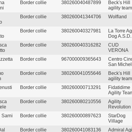
ina
Border collie
380260040487899
Beck's Hill
ni
agility team
Border collie
380260041344706
Wolfland
o
Border collie
380260040327981
La Torre Agi
to
Dog A.S.D.
sca
Border collie
380260040316282
CUD
tto
VERONA
zzetta
Border collie
967000009365643
Centro Cino
San Michel
mo
Border collie
380260041055646
Beck's Hill
n
agility team
enusti
Border collie
380260000713291
Fidatidime
Agility Tea
sca
Border collie
380260080210556
Agility
ele
Revolution
 Sarni
Border collie
380260000897623
StarDog
Village
Dal
Border collie
380260041083136
Admiral Agi