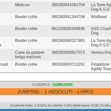
Meticcio
380260041091704
La Torre Agi
Dog A.S.D.
Border collie
380260041344706
Wolfland
Border collie
981100000309838
ASD Charl
Dog
Border collie
380260040327981
La Torre Agi
o
Dog A.S.D.
Cane da pastore
380260000917072
Verona Do
belga malinois
nusti
Border collie
380260000713291
Fidatidime
Agility Tea
CLASSIFICA -
COMPLETATA
JUMPING - 1 ASSOLUTI - LARGE
Eccellente Netto: 2 (9.52%) Eccellente: 0 (0%) Molto buono: 8 (38.1%) Buon