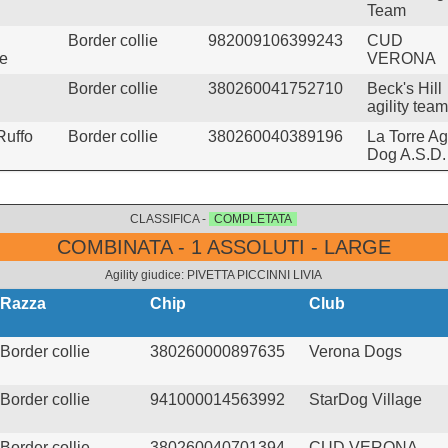
Team
Border collie
982009106399243
CUD
ne
VERONA
Border collie
380260041752710
Beck's Hill
agility team
Ruffo
Border collie
380260040389196
La Torre Agi
Dog A.S.D.
CLASSIFICA -
COMPLETATA
COMBINATA - 1 ASSOLUTI - LARGE
Agility giudice: PIVETTA PICCINNI LIVIA
Razza
Chip
Club
Border collie
380260000897635
Verona Dogs
Border collie
941000014563992
StarDog Village
Border collie
380260040701394
CUD VERONA