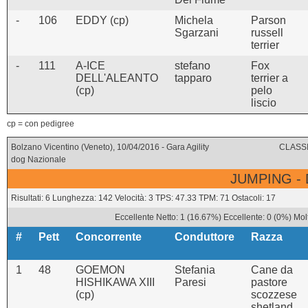
-
106
EDDY (cp)
Michela
Parson
Sgarzani
russell
terrier
-
111
A-ICE
stefano
Fox
DELL'ALEANTO
tapparo
terrier a
(cp)
pelo
liscio
cp = con pedigree
Bolzano Vicentino (Veneto), 10/04/2016 - Gara Agility
CLASSI
dog Nazionale
JUMPING -
Risultati: 6 Lunghezza: 142 Velocità: 3 TPS: 47.33 TPM: 71 Ostacoli: 17
Eccellente Netto: 1 (16.67%) Eccellente: 0 (0%) Mol
#
Pett
Concorrente
Conduttore
Razza
1
48
GOEMON
Stefania
Cane da
HISHIKAWA XIII
Paresi
pastore
(cp)
scozzese
shetland