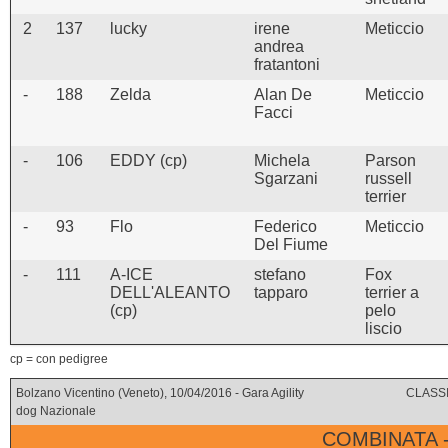
2
137
lucky
irene
Meticcio
andrea
fratantoni
-
188
Zelda
Alan De
Meticcio
Facci
-
106
EDDY (cp)
Michela
Parson
Sgarzani
russell
terrier
-
93
Flo
Federico
Meticcio
Del Fiume
-
111
A-ICE
stefano
Fox
DELL'ALEANTO
tapparo
terrier a
(cp)
pelo
liscio
cp = con pedigree
Bolzano Vicentino (Veneto), 10/04/2016 - Gara Agility
CLASSI
dog Nazionale
COMBINATA 