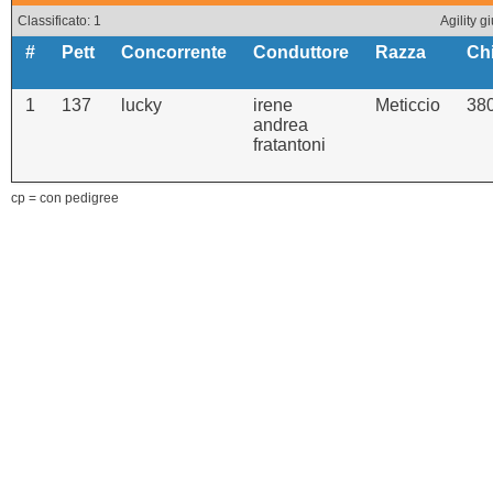
Classificato: 1
Agility
#
Pett
Concorrente
Conduttore
Razza
Ch
1
137
lucky
irene
Meticcio
38
andrea
fratantoni
cp = con pedigree