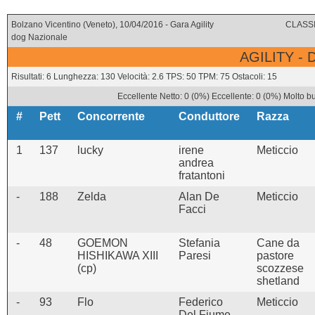
Bolzano Vicentino (Veneto), 10/04/2016 - Gara Agility
CLASSI
dog Nazionale
AGILITY -
Risultati: 6 Lunghezza: 130 Velocità: 2.6 TPS: 50 TPM: 75 Ostacoli: 15
Eccellente Netto: 0 (0%) Eccellente: 0 (0%) Molto b
#
Pett
Concorrente
Conduttore
Razza
1
137
lucky
irene
Meticcio
andrea
fratantoni
-
188
Zelda
Alan De
Meticcio
Facci
-
48
GOEMON
Stefania
Cane da
HISHIKAWA XIII
Paresi
pastore
(cp)
scozzese
shetland
-
93
Flo
Federico
Meticcio
Del Fiume