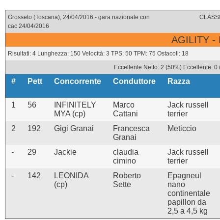
Grosseto (Toscana), 24/04/2016 - gara nazionale con
CLASSI
cac 24/04/2016
AGILITY -
Risultati: 4 Lunghezza: 150 Velocità: 3 TPS: 50 TPM: 75 Ostacoli: 18
Eccellente Netto: 2 (50%) Eccellente: 0
#
Pett
Concorrente
Conduttore
Razza
1
56
INFINITELY
Marco
Jack russell
MYA (cp)
Cattani
terrier
2
192
Gigi Granai
Francesca
Meticcio
Granai
-
29
Jackie
claudia
Jack russell
cimino
terrier
-
142
LEONIDA
Roberto
Epagneul
(cp)
Sette
nano
continentale
papillon da
2,5 a 4,5 kg