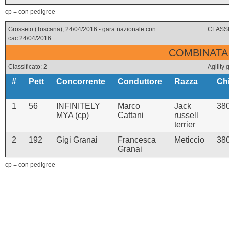
cp = con pedigree
Grosseto (Toscana), 24/04/2016 - gara nazionale con
CLASSI
cac 24/04/2016
COMBINATA 
Classificato: 2
Agility
#
Pett
Concorrente
Conduttore
Razza
Ch
1
56
INFINITELY
Marco
Jack
38
MYA (cp)
Cattani
russell
terrier
2
192
Gigi Granai
Francesca
Meticcio
38
Granai
cp = con pedigree