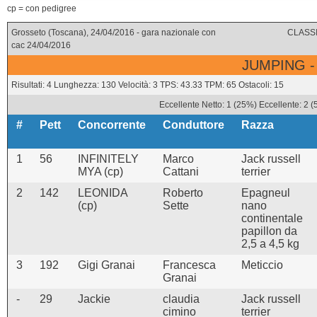
cp = con pedigree
Grosseto (Toscana), 24/04/2016 - gara nazionale con
CLASSI
cac 24/04/2016
JUMPING -
Risultati: 4 Lunghezza: 130 Velocità: 3 TPS: 43.33 TPM: 65 Ostacoli: 15
Eccellente Netto: 1 (25%) Eccellente: 2 
#
Pett
Concorrente
Conduttore
Razza
1
56
INFINITELY
Marco
Jack russell
MYA (cp)
Cattani
terrier
2
142
LEONIDA
Roberto
Epagneul
(cp)
Sette
nano
continentale
papillon da
2,5 a 4,5 kg
3
192
Gigi Granai
Francesca
Meticcio
Granai
-
29
Jackie
claudia
Jack russell
cimino
terrier