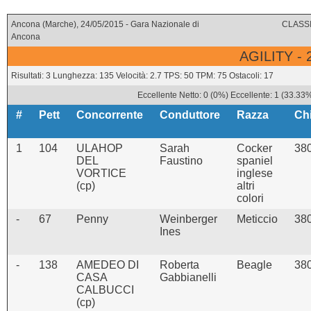
Ancona (Marche), 24/05/2015 - Gara Nazionale di
CLASSI
Ancona
AGILITY -
Risultati: 3 Lunghezza: 135 Velocità: 2.7 TPS: 50 TPM: 75 Ostacoli: 17
Eccellente Netto: 0 (0%) Eccellente: 1 (33.33
#
Pett
Concorrente
Conduttore
Razza
Ch
1
104
ULAHOP
Sarah
Cocker
38
DEL
Faustino
spaniel
VORTICE
inglese
(cp)
altri
colori
-
67
Penny
Weinberger
Meticcio
38
Ines
-
138
AMEDEO DI
Roberta
Beagle
38
CASA
Gabbianelli
CALBUCCI
(cp)