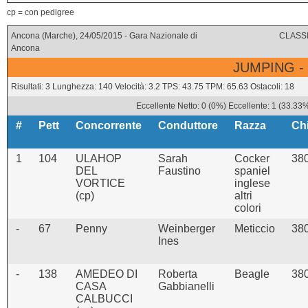
cp = con pedigree
Ancona (Marche), 24/05/2015 - Gara Nazionale di
CLASSI
Ancona
JUMPING -
Risultati: 3 Lunghezza: 140 Velocità: 3.2 TPS: 43.75 TPM: 65.63 Ostacoli: 18
Eccellente Netto: 0 (0%) Eccellente: 1 (33.33
#
Pett
Concorrente
Conduttore
Razza
Ch
1
104
ULAHOP
Sarah
Cocker
38
DEL
Faustino
spaniel
VORTICE
inglese
(cp)
altri
colori
-
67
Penny
Weinberger
Meticcio
38
Ines
-
138
AMEDEO DI
Roberta
Beagle
38
CASA
Gabbianelli
CALBUCCI