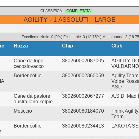
CLASSIFICA -
COMPLETATA
AGILITY - 1 ASSOLUTI - LARGE
Eccellente Netto: 0 (0%) Eccellente: 3 (18.75%) Molto buono: 3 (18.75
re
Razza
Chip
Club
Cane da lupo
380260002087005
AGILITY D
cecoslovacco
VALDARNO
Border collie
380260002360059
Agility Team
IA
Volpe Ross
ASD
Cane da pastore
380260002067277
A.S.D. Mad
australiano kelpie
Meticcio
380260080184070
Think Agility
Team
Border collie
380260080234413
LAKOTA S
e