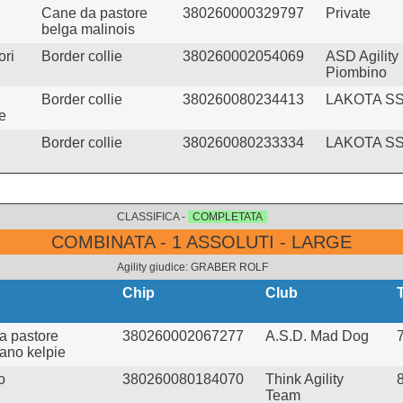
Cane da pastore
380260000329797
Private
belga malinois
ori
Border collie
380260002054069
ASD Agility
Piombino
Border collie
380260080234413
LAKOTA S
e
Border collie
380260080233334
LAKOTA S
CLASSIFICA -
COMPLETATA
COMBINATA - 1 ASSOLUTI - LARGE
Agility giudice: GRABER ROLF
Chip
Club
a pastore
380260002067277
A.S.D. Mad Dog
iano kelpie
o
380260080184070
Think Agility
Team