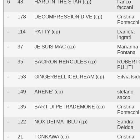
6
48
HARD IN THE STAR (cp)
franco
faccani
-
178
DECOMPRESSION DIVE (cp)
Cristina
Pontecchi
-
114
PATTY (cp)
Daniela
Ingrati
-
37
JE SUIS MAC (cp)
Marianna
Fontana
-
35
BACIRON HERCULES (cp)
ROBERT
PULITI
-
153
GINGERBELL ICECREAM (cp)
Silvia Isid
-
149
ARENE' (cp)
stefano
sacco
-
135
BART DI PETRADEMONE (cp)
Cristina
Pontecchi
-
122
NOX DEI MATIBLU (cp)
Sandra
Deidda
-
21
TONKAWA (cp)
Cristina