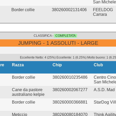
San Michele
Border collie
380260002131406
FEELDOG
Carrara
CLASSIFICA -
COMPLETATA
JUMPING - 1 ASSOLUTI - LARGE
Eccellente Netto: 4 (25%) Eccellente: 1 (6.25%) Molto buono: 1 (6.2
re
Razza
Chip
Club
Border collie
380260010235486
Centro Cinof
San Michel
Cane da pastore
380260002067277
A.S.D. Mad
australiano kelpie
Border collie
380260000366881
StarDog Vil
Meticcio
380260080184070
Think Agilit