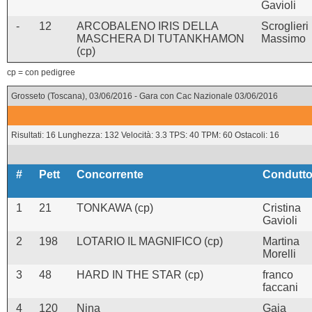
Gavioli
-
12
ARCOBALENO IRIS DELLA
Scroglieri
MASCHERA DI TUTANKHAMON
Massimo
(cp)
cp = con pedigree
Grosseto (Toscana), 03/06/2016 - Gara con Cac Nazionale 03/06/2016
Risultati: 16 Lunghezza: 132 Velocità: 3.3 TPS: 40 TPM: 60 Ostacoli: 16
#
Pett
Concorrente
Condutto
1
21
TONKAWA (cp)
Cristina
Gavioli
2
198
LOTARIO IL MAGNIFICO (cp)
Martina
Morelli
3
48
HARD IN THE STAR (cp)
franco
faccani
4
120
Nina
Gaia