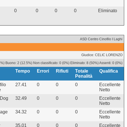
0
0
0
0
Eliminato
ASD Centro Cinofilo I Laghi
Giudice: CELIC LORENZO
5%) Buono: 2 (12.5%) Non classificato: 0 (0%) Eliminato: 8 (50%) Assenti: 0 (0%)
Tempo
Errori
Rifiuti
Totale
Qualifica
Penalità
ilo
27.41
0
0
0
Eccellente
e
Netto
 Dog
32.49
0
0
0
Eccellente
Netto
lage
34.32
0
0
0
Eccellente
Netto
y
35.01
0
0
0
Eccellente