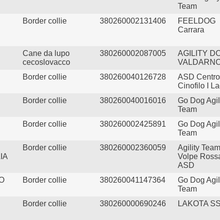
Team
Border collie
380260002131406
FEELDOG
Carrara
Cane da lupo
380260002087005
AGILITY D
cecoslovacco
VALDARN
Border collie
380260040126728
ASD Centro
Cinofilo I L
Border collie
380260040016016
Go Dog Agil
Team
Border collie
380260002425891
Go Dog Agil
Team
Border collie
380260002360059
Agility Tea
IA
Volpe Ross
ASD
O
Border collie
380260041147364
Go Dog Agil
Team
Border collie
380260000690246
LAKOTA S