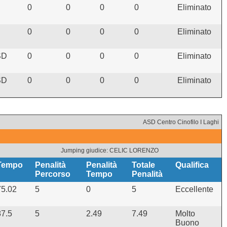
0
0
0
0
Eliminato
0
0
0
0
Eliminato
SD
0
0
0
0
Eliminato
SD
0
0
0
0
Eliminato
ASD Centro Cinofilo I Laghi
Jumping giudice: CELIC LORENZO
Tempo
Penalità
Penalità
Totale
Qualifica
Percorso
Tempo
Penalità
75.02
5
0
5
Eccellente
87.5
5
2.49
7.49
Molto
Buono