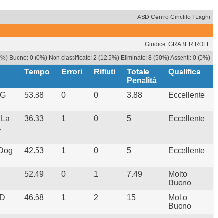
ASD Centro Cinofilo I Laghi
Giudice: GRABER ROLF
%) Buono: 0 (0%) Non classificato: 2 (12.5%) Eliminato: 8 (50%) Assenti: 0 (0%)
Tempo
Errori
Rifiuti
Totale
Qualifica
Penalità
OG
53.88
0
0
3.88
Eccellente
 La
36.33
1
0
5
Eccellente
a
 Dog
42.53
1
0
5
Eccellente
52.49
0
1
7.49
Molto
Buono
SD
46.68
1
2
15
Molto
Buono