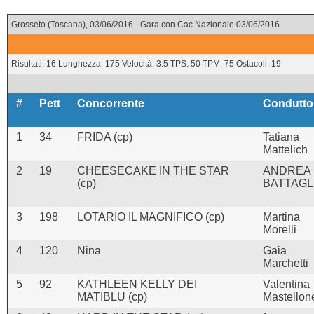
Grosseto (Toscana), 03/06/2016 - Gara con Cac Nazionale 03/06/2016
Risultati: 16 Lunghezza: 175 Velocità: 3.5 TPS: 50 TPM: 75 Ostacoli: 19
#
Pett
Concorrente
Condutto
1
34
FRIDA (cp)
Tatiana
Mattelich
2
19
CHEESECAKE IN THE STAR
ANDREA
(cp)
BATTAGL
3
198
LOTARIO IL MAGNIFICO (cp)
Martina
Morelli
4
120
Nina
Gaia
Marchetti
5
92
KATHLEEN KELLY DEI
Valentina
MATIBLU (cp)
Mastellon