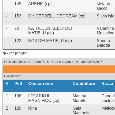
-
149
ARENE' (cp)
stefano
sacco
-
153
GINGERBELL ICECREAM (cp)
Silvia Isid
-
92
KATHLEEN KELLY DEI
Valentina
MATIBLU (cp)
Mastellon
-
122
NOX DEI MATIBLU (cp)
Sandra
Deidda
cp = con pedigree
Grosseto (Toscana), 03/06/2016 - Gara con Cac Nazionale 03/06/2016
Classificato: 6
#
Pett
Concorrente
Conduttore
Razza
1
198
LOTARIO IL
Martina
Cane d
MAGNIFICO (cp)
Morelli
austral
2
120
Nina
Gaia
Meticci
Marchetti