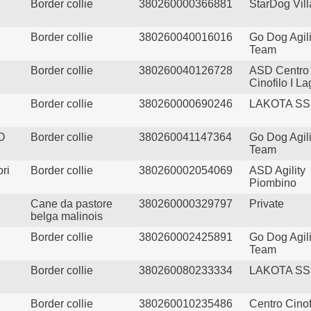
Border collie
380260000366881
StarDog Vil
Border collie
380260040016016
Go Dog Agili
Team
Border collie
380260040126728
ASD Centro
Cinofilo I La
Border collie
380260000690246
LAKOTA S
O
Border collie
380260041147364
Go Dog Agili
Team
ori
Border collie
380260002054069
ASD Agility
Piombino
Cane da pastore
380260000329797
Private
belga malinois
Border collie
380260002425891
Go Dog Agili
Team
Border collie
380260080233334
LAKOTA S
Border collie
380260010235486
Centro Cinof