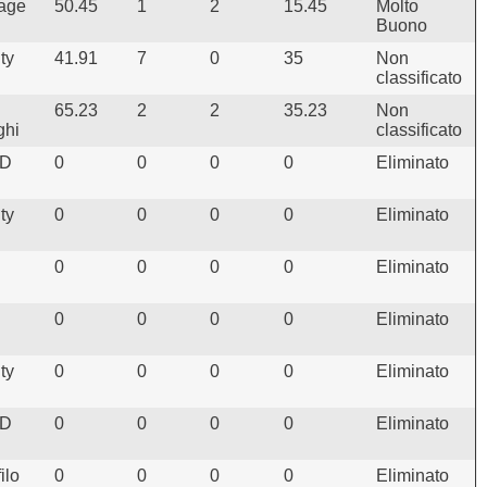
lage
50.45
1
2
15.45
Molto
Buono
ty
41.91
7
0
35
Non
classificato
65.23
2
2
35.23
Non
ghi
classificato
SD
0
0
0
0
Eliminato
ty
0
0
0
0
Eliminato
0
0
0
0
Eliminato
0
0
0
0
Eliminato
ty
0
0
0
0
Eliminato
SD
0
0
0
0
Eliminato
ilo
0
0
0
0
Eliminato