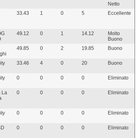
Netto
33.43
1
0
5
Eccellente
OG
49.12
0
1
14.12
Molto
O
Buono
49.85
0
2
19.85
Buono
aghi
ity
33.46
4
0
20
Buono
ity
0
0
0
0
Eliminato
m La
0
0
0
0
Eliminato
a
ity
0
0
0
0
Eliminato
SD
0
0
0
0
Eliminato