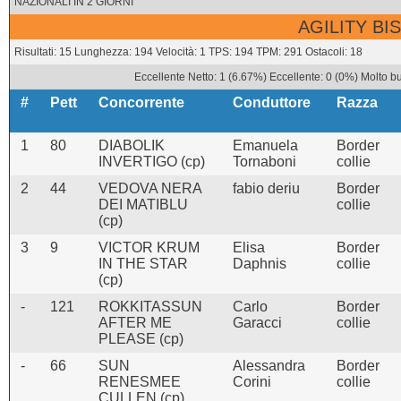
NAZIONALI IN 2 GIORNI
AGILITY BIS
Risultati: 15 Lunghezza: 194 Velocità: 1 TPS: 194 TPM: 291 Ostacoli: 18
Eccellente Netto: 1 (6.67%) Eccellente: 0 (0%) Molto b
#
Pett
Concorrente
Conduttore
Razza
1
80
DIABOLIK
Emanuela
Border
INVERTIGO (cp)
Tornaboni
collie
2
44
VEDOVA NERA
fabio deriu
Border
DEI MATIBLU
collie
(cp)
3
9
VICTOR KRUM
Elisa
Border
IN THE STAR
Daphnis
collie
(cp)
-
121
ROKKITASSUN
Carlo
Border
AFTER ME
Garacci
collie
PLEASE (cp)
-
66
SUN
Alessandra
Border
RENESMEE
Corini
collie
CULLEN (cp)