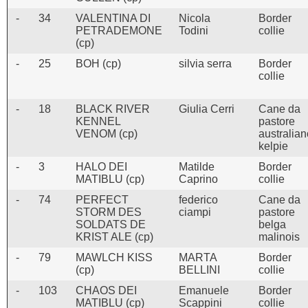
-
34
VALENTINA DI
Nicola
Border
PETRADEMONE
Todini
collie
(cp)
-
25
BOH (cp)
silvia serra
Border
collie
-
18
BLACK RIVER
Giulia Cerri
Cane da
KENNEL
pastore
VENOM (cp)
australian
kelpie
-
3
HALO DEI
Matilde
Border
MATIBLU (cp)
Caprino
collie
-
74
PERFECT
federico
Cane da
STORM DES
ciampi
pastore
SOLDATS DE
belga
KRIST ALE (cp)
malinois
-
79
MAWLCH KISS
MARTA
Border
(cp)
BELLINI
collie
-
103
CHAOS DEI
Emanuele
Border
MATIBLU (cp)
Scappini
collie