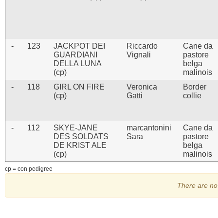
-
123
JACKPOT DEI
Riccardo
Cane da
GUARDIANI
Vignali
pastore
DELLA LUNA
belga
(cp)
malinois
-
118
GIRL ON FIRE
Veronica
Border
(cp)
Gatti
collie
-
112
SKYE-JANE
marcantonini
Cane da
DES SOLDATS
Sara
pastore
DE KRIST ALE
belga
(cp)
malinois
cp = con pedigree
There are no 