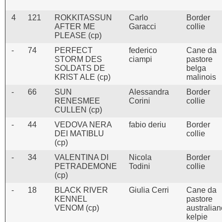
4
121
ROKKITASSUN
Carlo
Border
AFTER ME
Garacci
collie
PLEASE (cp)
-
74
PERFECT
federico
Cane da
STORM DES
ciampi
pastore
SOLDATS DE
belga
KRIST ALE (cp)
malinois
-
66
SUN
Alessandra
Border
RENESMEE
Corini
collie
CULLEN (cp)
-
44
VEDOVA NERA
fabio deriu
Border
DEI MATIBLU
collie
(cp)
-
34
VALENTINA DI
Nicola
Border
PETRADEMONE
Todini
collie
(cp)
-
18
BLACK RIVER
Giulia Cerri
Cane da
KENNEL
pastore
VENOM (cp)
australian
kelpie