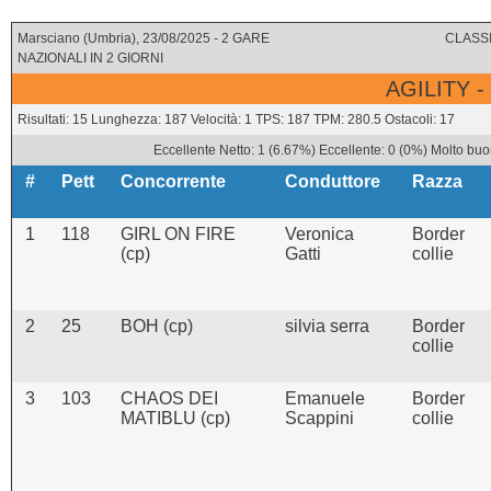
Marsciano (Umbria), 23/08/2025 - 2 GARE
CLASSI
NAZIONALI IN 2 GIORNI
AGILITY -
Risultati: 15 Lunghezza: 187 Velocità: 1 TPS: 187 TPM: 280.5 Ostacoli: 17
Eccellente Netto: 1 (6.67%) Eccellente: 0 (0%) Molto buo
#
Pett
Concorrente
Conduttore
Razza
1
118
GIRL ON FIRE
Veronica
Border
(cp)
Gatti
collie
2
25
BOH (cp)
silvia serra
Border
collie
3
103
CHAOS DEI
Emanuele
Border
MATIBLU (cp)
Scappini
collie