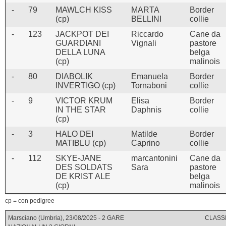
-
79
MAWLCH KISS
MARTA
Border
(cp)
BELLINI
collie
-
123
JACKPOT DEI
Riccardo
Cane da
GUARDIANI
Vignali
pastore
DELLA LUNA
belga
(cp)
malinois
-
80
DIABOLIK
Emanuela
Border
INVERTIGO (cp)
Tornaboni
collie
-
9
VICTOR KRUM
Elisa
Border
IN THE STAR
Daphnis
collie
(cp)
-
3
HALO DEI
Matilde
Border
MATIBLU (cp)
Caprino
collie
-
112
SKYE-JANE
marcantonini
Cane da
DES SOLDATS
Sara
pastore
DE KRIST ALE
belga
(cp)
malinois
cp = con pedigree
Marsciano (Umbria), 23/08/2025 - 2 GARE
CLASSI