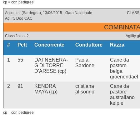
cp = con pedigree
Assemini (Sardegna), 13/06/2015 - Gara Nazionale
CLASSI
Agility Dog CAC
COMBINATA 
Classificato: 2
Agility
#
Pett
Concorrente
Conduttore
Razza
1
55
DAFNENERA-
Paola
Cane da
G DI TORRE
Sardone
pastore
D'ARESE (cp)
belga
groenendael
2
91
KENDRA
cristiana
Cane da
MAYA (cp)
alisonno
pastore
australiano
kelpie
cp = con pedigree