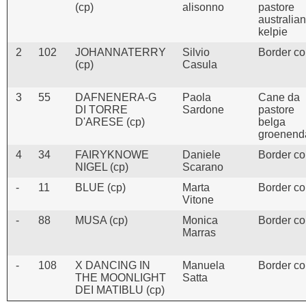
(cp)
alisonno
pastore
australia
kelpie
2
102
JOHANNATERRY
Silvio
Border col
(cp)
Casula
3
55
DAFNENERA-G
Paola
Cane da
DI TORRE
Sardone
pastore
D'ARESE (cp)
belga
groenend
4
34
FAIRYKNOWE
Daniele
Border col
NIGEL (cp)
Scarano
-
11
BLUE (cp)
Marta
Border col
Vitone
-
88
MUSA (cp)
Monica
Border col
Marras
-
108
X DANCING IN
Manuela
Border col
THE MOONLIGHT
Satta
DEI MATIBLU (cp)