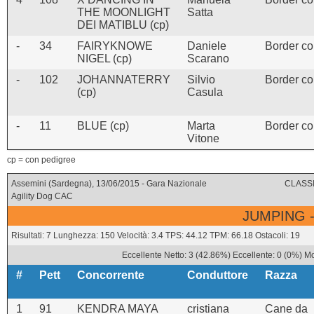
THE MOONLIGHT
Satta
DEI MATIBLU (cp)
-
34
FAIRYKNOWE
Daniele
Border col
NIGEL (cp)
Scarano
-
102
JOHANNATERRY
Silvio
Border col
(cp)
Casula
-
11
BLUE (cp)
Marta
Border col
Vitone
cp = con pedigree
Assemini (Sardegna), 13/06/2015 - Gara Nazionale
CLASSI
Agility Dog CAC
JUMPING -
Risultati: 7 Lunghezza: 150 Velocità: 3.4 TPS: 44.12 TPM: 66.18 Ostacoli: 19
Eccellente Netto: 3 (42.86%) Eccellente: 0 (0%) Mo
#
Pett
Concorrente
Conduttore
Razza
1
91
KENDRA MAYA
cristiana
Cane da