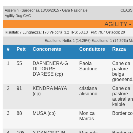
Assemini (Sardegna), 13/06/2015 - Gara Nazionale
CLASSI
Agility Dog CAC
AGILITY -
Risultati: 7 Lunghezza: 170 Velocità: 3.2 TPS: 53.13 TPM: 79.7 Ostacoli: 20
Eccellente Netto: 1 (14.29%) Eccellente: 1 (14.29%) Mo
#
Pett
Concorrente
Conduttore
Razza
1
55
DAFNENERA-G
Paola
Cane da
DI TORRE
Sardone
pastore
D'ARESE (cp)
belga
groenend
2
91
KENDRA MAYA
cristiana
Cane da
(cp)
alisonno
pastore
australia
kelpie
3
88
MUSA (cp)
Monica
Border col
Marras
4
108
X DANCING IN
Manuela
Border col